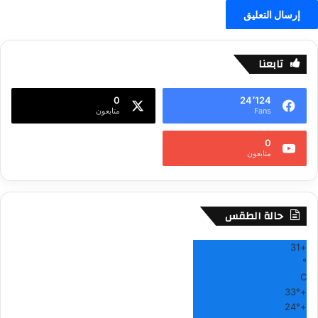
تابعنا
0
24٬124
Fans
متابعون
0
متابعون
حالة الطقس
31
+
°
C
33°
+
24°
+