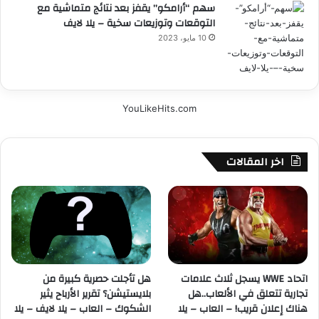
سهم “أرامكو” يقفز بعد نتائج متماشية مع
التوقعات وتوزيعات سخية – يلا لايف
10 مايو، 2023
YouLikeHits.com
اخر المقالات
اتحاد WWE يسجل ثلاث علامات
هل تأجلت حصرية كبيرة من
تجارية تتعلق في الألعاب..هل
بلايستيشن؟ تقرير الأرباح يثير
هناك إعلان قريب! – العاب – يلا
الشكوك – العاب – يلا لايف – يلا