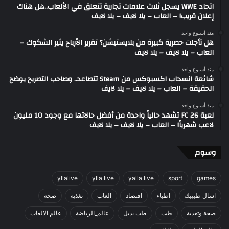
اتحاد WWE يسجل ثلاث علامات تجارية تتعلق في الألعاب..هل هناك
إعلان قريب! – العاب – يلا لايف – يلا لايف
منذ أسبوع واحد
هل تأجلت حصرية كبيرة من بلايستيشن؟ تقرير الأرباح يثير الشكوك –
العاب – يلا لايف – يلا لايف
منذ أسبوع واحد
شائعة انسحاب اكسبوكس من Steam تتصاعد.. وصاحب التصريح يوضح
الحقيقة – العاب – يلا لايف – يلا لايف
منذ أسبوع واحد
لعبة FC 26 تشهد حالياً واحدة من أفضل حالاتها مع وجود 10 مليون
لاعب شهرياً! – العاب – يلا لايف – يلا لايف
وسوم
yllalive
ylla live
yalla live
sport
games
اسال طبيبك
اطباء
اقتصاد
العاب
تغذية
صحة
صحة وتغذية
طب
طب بديل
عالم_الرياضة
عالم الالعاب