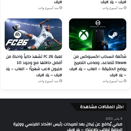
لايف – يلا لايف
لايف
منذ أسبوع واحد
منذ أسبوع واحد
شائعة انسحاب اكسبوكس من
لعبة FC 26 تشهد حالياً واحدة من
Steam تتصاعد.. وصاحب التصريح
أفضل حالاتها مع وجود 10
يوضح الحقيقة – العاب – يلا لايف
مليون لاعب شهرياً! – العاب – يلا
– يلا لايف
لايف – يلا لايف
منذ أسبوع واحد
منذ أسبوع واحد
اكثر المقالات مشاهدة
9 يناير، 2023
مبابي يُدافع عن زيدان بعد تصريحات رئيس الاتحاد الفرنسي ووزيرة
الرياضة تطالب بالاعتذار – يلا لايف