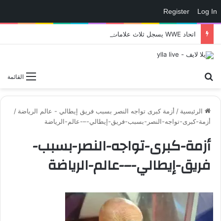
Register
Log In
اتحاد WWE يسجل ثلاث علامات تجارية تتعلق في الألعاب..هل هناك إعلان قريب! – العاب – يلا لايف – يلا لايف
بحث عن
القائمة
الرئيسية
/
أزمة كبرى تواجه النصر بسبب فريق إيطالي - عالم الرياضة
/
أزمة-كبرى-تواجه-النصر-بسبب-فريق-إيطالي-–-عالم-الرياضة
أزمة-كبرى-تواجه-النصر-بسبب-
فريق-إيطالي-–-عالم-الرياضة