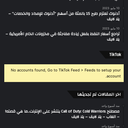
10 مايو، 2023
أدنوك تعتزم طرح 15 بالمئة من أسهم “أدنوك للإمداد والخدمات” –
يلا لايف
10 مايو، 2023
تراجع أسعار النفط بفعل زيادة مفاجئة في مخزونات الخام الأمريكية –
يلا لايف
‫TikTok
No accounts found, Go to TikTok Feed > Feeds to setup your
account.
اخر المقالات تم تجديثها
منذ أسبوع واحد
مصطلح Call of Duty: Cold Warriors ينتشر على الإنترنت..ما هي قصته!
– العاب – يلا لايف – يلا لايف
منذ أسبوع واحد