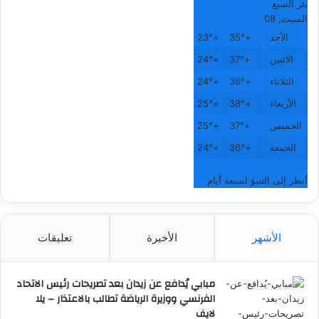
بئر السبع
السبت, 08
الأحد
+
35°
+
23°
الاثنين
+
37°
+
24°
الثلاثاء
+
36°
+
24°
الأربعاء
+
38°
+
25°
الخميس
+
37°
+
25°
الجمعة
+
36°
+
24°
أنظر إلى التنبؤ لسبعة أيام
الأشهر
الأخيرة
تعليقات
مبابي يُدافع عن زيدان بعد تصريحات رئيس الاتحاد
الفرنسي ووزيرة الرياضة تطالب بالاعتذار – يلا
لايف