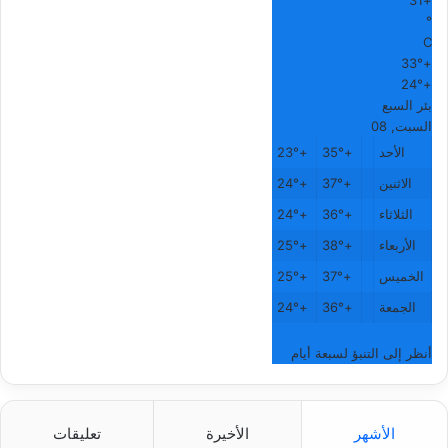
31
+
°
C
33°
+
24°
+
بئر السبع
السبت, 08
الأحد
+
35°
+
23°
الاثنين
+
37°
+
24°
الثلاثاء
+
36°
+
24°
الأربعاء
+
38°
+
25°
الخميس
+
37°
+
25°
الجمعة
+
36°
+
24°
أنظر إلى التنبؤ لسبعة أيام
الأشهر
الأخيرة
تعليقات