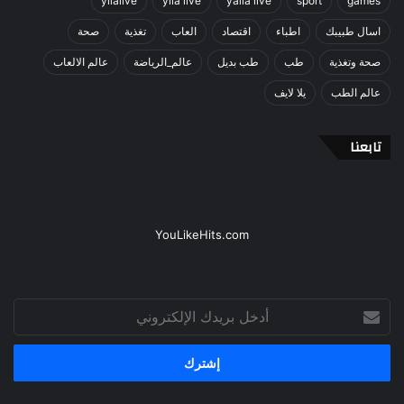
yllalive
ylla live
yalla live
sport
games
اسال طبيبك
اطباء
اقتصاد
العاب
تغذية
صحة
صحة وتغذية
طب
طب بديل
عالم_الرياضة
عالم الالعاب
عالم الطب
يلا لايف
تابعنا
YouLikeHits.com
أدخل
بريدك
الإلكتروني