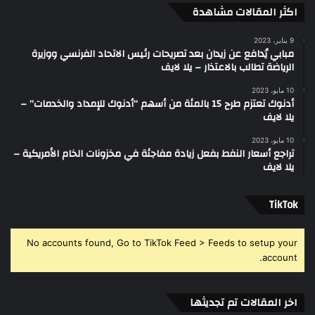
اكثر المقالات مشاهدة
9 يناير، 2023
مبابي يُدافع عن زيدان بعد تصريحات رئيس الاتحاد الفرنسي ووزيرة
الرياضة تطالب بالاعتذار – يلا لايف
10 مايو، 2023
أدنوك تعتزم طرح 15 بالمئة من أسهم “أدنوك للإمداد والخدمات” –
يلا لايف
10 مايو، 2023
تراجع أسعار النفط بفعل زيادة مفاجئة في مخزونات الخام الأمريكية –
يلا لايف
‫TikTok
No accounts found, Go to TikTok Feed > Feeds to setup your
account.
اخر المقالات تم تجديثها