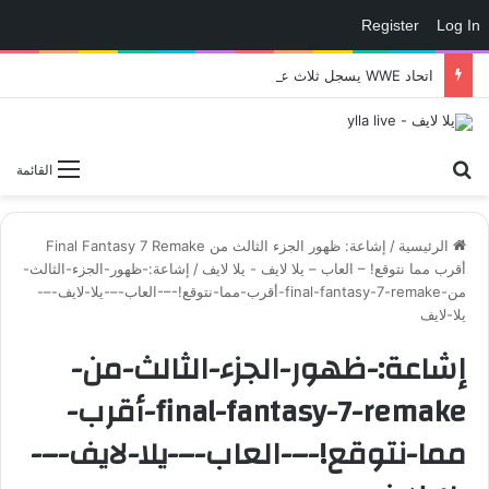
Register
Log In
اتحاد WWE يسجل ثلاث علامات تجارية تتعلق في الألعاب..هل هناك إعلان قريب! – العاب – يلا لايف – يلا لايف
بحث عن
القائمة
الرئيسية
/
إشاعة: ظهور الجزء الثالث من Final Fantasy 7 Remake
أقرب مما نتوقع! – العاب – يلا لايف - يلا لايف
/
إشاعة:-ظهور-الجزء-الثالث-
من-final-fantasy-7-remake-أقرب-مما-نتوقع!-–-العاب-–-يلا-لايف-–-
يلا-لايف
إشاعة:-ظهور-الجزء-الثالث-من-
final-fantasy-7-remake-أقرب-
مما-نتوقع!-–-العاب-–-يلا-لايف-–-