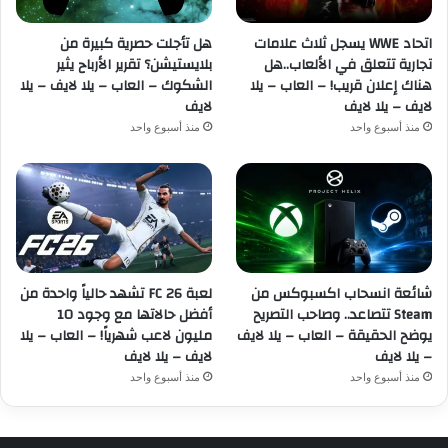
اتحاد WWE يسجل ثلاث علامات
هل تأجلت حصرية كبيرة من
تجارية تتعلق في الألعاب..هل
بلايستيشن؟ تقرير الأرباح يثير
هناك إعلان قريب! – العاب – يلا
الشكوك – العاب – يلا لايف – يلا
لايف – يلا لايف
لايف
منذ أسبوع واحد
منذ أسبوع واحد
شائعة انسحاب اكسبوكس من
لعبة FC 26 تشهد حالياً واحدة من
Steam تتصاعد.. وصاحب التصريح
أفضل حالاتها مع وجود 10
يوضح الحقيقة – العاب – يلا لايف
مليون لاعب شهرياً! – العاب – يلا
– يلا لايف
لايف – يلا لايف
منذ أسبوع واحد
منذ أسبوع واحد