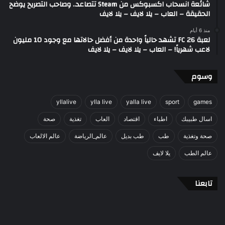
شائعة انسحاب اكسبوكس من Steam تتصاعد.. وصاحب التصريح يوضح
الحقيقة – العاب – يلا لايف – يلا لايف
منذ 6 أيام
لعبة FC 26 تشهد حالياً واحدة من أفضل حالاتها مع وجود 10 مليون
لاعب شهرياً! – العاب – يلا لايف – يلا لايف
وسوم
yllalive
ylla live
yalla live
sport
games
اسال طبيبك
اطباء
اقتصاد
العاب
تغذية
صحة
صحة وتغذية
طب
طب بديل
عالم_الرياضة
عالم الالعاب
عالم الطب
يلا لايف
تابعنا