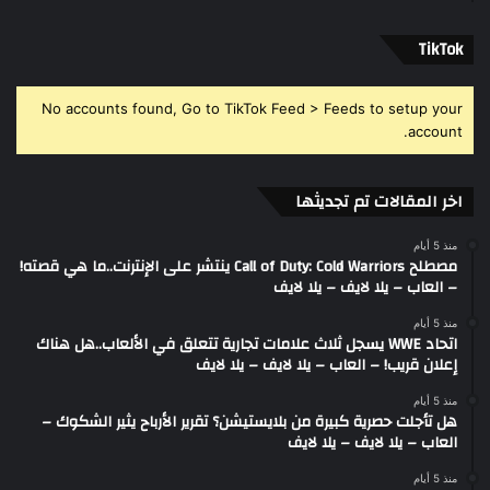
‫TikTok
No accounts found, Go to TikTok Feed > Feeds to setup your
account.
اخر المقالات تم تجديثها
منذ 5 أيام
مصطلح Call of Duty: Cold Warriors ينتشر على الإنترنت..ما هي قصته!
– العاب – يلا لايف – يلا لايف
منذ 5 أيام
اتحاد WWE يسجل ثلاث علامات تجارية تتعلق في الألعاب..هل هناك
إعلان قريب! – العاب – يلا لايف – يلا لايف
منذ 5 أيام
هل تأجلت حصرية كبيرة من بلايستيشن؟ تقرير الأرباح يثير الشكوك –
العاب – يلا لايف – يلا لايف
منذ 5 أيام