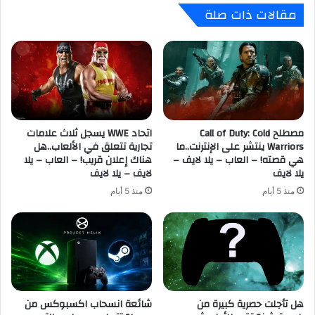
مقالات ذات صلة
3
ع
3
ا
ل
ب
ا
T
ت
o
ز
m
ا
b
ل
R
أ
مصطلح Call of Duty: Cold
اتحاد WWE يسجل ثلاث علامات
a
Warriors ينتشر على الإنترنت..ما
تجارية تتعلق في الألعاب..هل
ف
i
هي قصته! – العاب – يلا لايف –
هناك إعلان قريب! – العاب – يلا
ض
d
يلا لايف
لايف – يلا لايف
ل
e
ل
r
منذ 5 أيام
منذ 5 أيام
ع
و
ب
W
ة
a
ت
t
ق
c
ي
h
ي
D
هل تأجلت حصرية كبيرة من
شائعة انسحاب اكسبوكس من
م
o