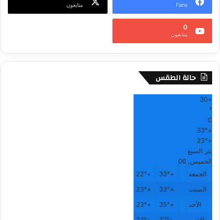
Fans
متابعون
0
متابعون
حالة الطقس
30
+
°
C
33°
+
23°
+
بئر السبع
الخميس, 06
الجمعة
+
33°
+
22°
السبت
+
33°
+
23°
الأحد
+
35°
+
23°
الاثنين
+
37°
+
24°