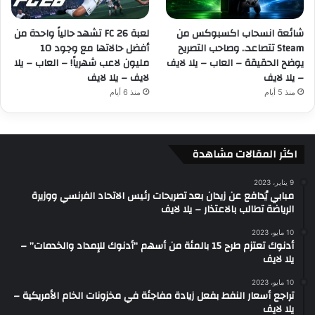
شائعة انسحاب اكسبوكس من
لعبة FC 26 تشهد حالياً واحدة من
Steam تتصاعد.. وصاحب التصريح
أفضل حالاتها مع وجود 10
يوضح الحقيقة – العاب – يلا لايف
مليون لاعب شهرياً! – العاب – يلا
– يلا لايف
لايف – يلا لايف
منذ 5 أيام
منذ 6 أيام
اكثر المقالات مشاهدة
9 يناير، 2023
مبابي يُدافع عن زيدان بعد تصريحات رئيس الاتحاد الفرنسي ووزيرة
الرياضة تطالب بالاعتذار – يلا لايف
10 مايو، 2023
أدنوك تعتزم طرح 15 بالمئة من أسهم “أدنوك للإمداد والخدمات” –
يلا لايف
10 مايو، 2023
تراجع أسعار النفط بفعل زيادة مفاجئة في مخزونات الخام الأمريكية –
يلا لايف