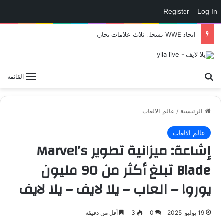
Register
Log In
اتحاد WWE يسجل ثلاث علامات تجارية تتعلق في الألعاب..هل هناك إعلان قريب! – العاب – يلا لايف – يلا لايف
بحث عن
القائمة
الرئيسية
/
عالم الالعاب
عالم الالعاب
إشاعة: ميزانية تطوير Marvel’s
Blade تبلغ أكثر من 90 مليون
يورو! – العاب – يلا لايف – يلا لايف
19 يوليو، 2025
0
3
أقل من دقيقة