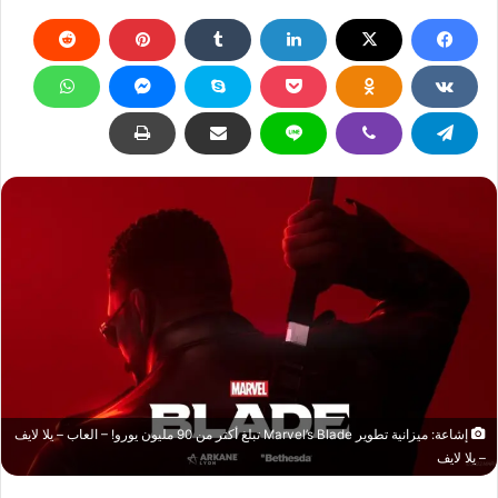
إشاعة: ميزانية تطوير Marvel’s Blade تبلغ أكثر من 90 مليون يورو! – العاب – يلا لايف
– يلا لايف