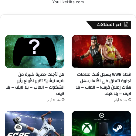
YouLikeHits.com
اخر المقالات
اتحاد WWE يسجل ثلاث علامات
هل تأجلت حصرية كبيرة من
تجارية تتعلق في الألعاب..هل
بلايستيشن؟ تقرير الأرباح يثير
هناك إعلان قريب! – العاب – يلا
الشكوك – العاب – يلا لايف – يلا
لايف – يلا لايف
لايف
منذ 5 أيام
منذ 5 أيام