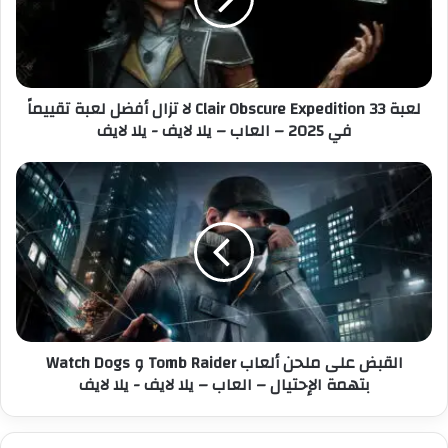
C
ل
l
ك
a
ت
i
ر
r
لعبة Clair Obscure Expedition 33 لا تزال أفضل لعبة تقييماً
و
O
في 2025 – العاب – يلا لايف - يلا لايف
ن
b
ي
s
c
ا
u
ل
r
ق
e
ب
E
ض
x
ع
p
ل
e
ى
d
م
القبض على ملحن ألعاب Tomb Raider و Watch Dogs
i
ل
بتهمة الإحتيال – العاب – يلا لايف - يلا لايف
t
ح
i
ن
o
أ
n
ل