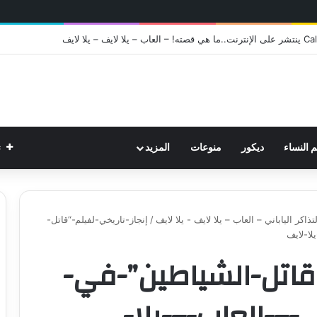
ت
م النساء
ديكور
منوعات
المزيد
كر الياباني – العاب – يلا لايف - يلا لايف
/
إنجاز-تاريخي-لفيلم-“قاتل-
لا-لايف
“قاتل-الشياطين”-في-
ي-–-العاب-–-يلا-