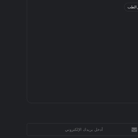
 الطب
خل
يدك