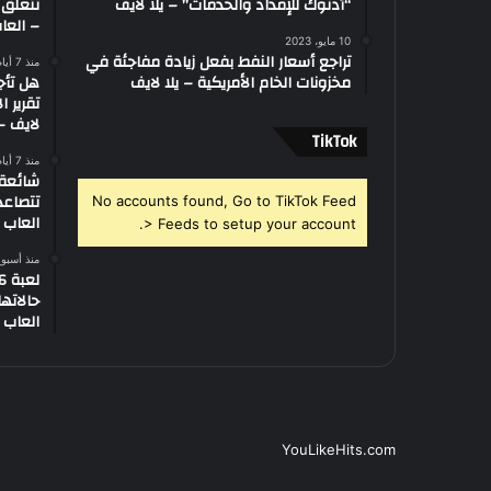
“أدنوك للإمداد والخدمات” – يلا لايف
تتعلق 
– العاب
10 مايو، 2023
تراجع أسعار النفط بفعل زيادة مفاجئة في
منذ 7 أيام
مخزونات الخام الأمريكية – يلا لايف
هل تأج
تقرير ا
لايف – 
‫TikTok
منذ 7 أيام
تتصاعد
No accounts found, Go to TikTok Feed
العاب –
> Feeds to setup your account.
منذ أسبو
العاب –
YouLikeHits.com