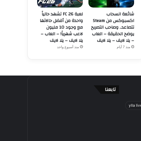
شائعة انسحاب
لعبة FC 26 تشهد حالياً
اكسبوكس من Steam
واحدة من أفضل حالاتها
تتصاعد.. وصاحب التصريح
مع وجود 10 مليون
يوضح الحقيقة – العاب
لاعب شهرياً! – العاب –
– يلا لايف – يلا لايف
يلا لايف – يلا لايف
منذ 7 أيام
منذ أسبوع واحد
تابعنا
ylla liv