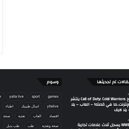
قالات تم تجديثها
وسوم
e
yalla live
sport
games
مصطلح Call of Duty: Cold Warriors ينتشر
إنترنت..ما هي قصته! – العاب – يلا
yllalive
اسال طبيبك
اطباء
يلا لايف
اقتصاد
العاب
تغذية
صحة
اتحاد WWE يسجل ثلاث علامات تجارية
صحة وتغذية
طب
طب بديل