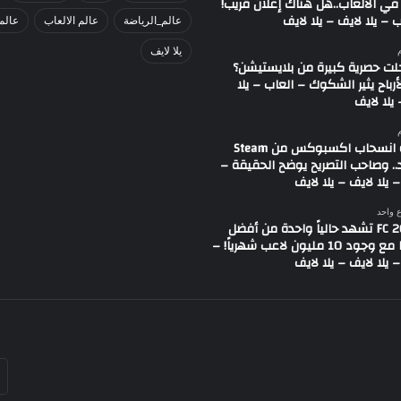
في الألعاب..هل هناك إعلان قريب!
 – يلا لايف – يلا لايف
عالم_الرياضة
عالم الالعاب
عالم
يلا لايف
لت حصرية كبيرة من بلايستيشن؟
لأرباح يثير الشكوك – العاب – يلا
يلا لايف
شائعة انسحاب اكسبوكس من Steam
.. وصاحب التصريح يوضح الحقيقة –
 يلا لايف – يلا لايف
ع واحد
لعبة FC 26 تشهد حالياً واحدة من أفضل
حالاتها مع وجود 10 مليون لاعب شهرياً! –
 يلا لايف – يلا لايف
أد
بر