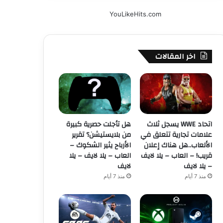
YouLikeHits.com
اخر المقالات
اتحاد WWE يسجل ثلاث
هل تأجلت حصرية كبيرة
علامات تجارية تتعلق في
من بلايستيشن؟ تقرير
الألعاب..هل هناك إعلان
الأرباح يثير الشكوك –
قريب! – العاب – يلا لايف
العاب – يلا لايف – يلا
– يلا لايف
لايف
منذ 7 أيام
منذ 7 أيام