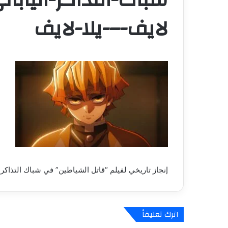
لايف-–-يلا-لايف
إنجاز تاريخي لفيلم “قاتل الشياطين” في شباك التذاكر الي
اترك تعليقاً