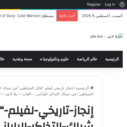
نبذة
Register
Log In
عن
السبت, أغسطس 8 2026
أخبار عاجلة
اتحاد WWE يسجل ثلاث علامات تجارية تتعلق في الألعاب..هل هناك إعلان قريب! – العاب – يلا لايف – يلا لايف
ووردبريس
الرئيسية
عالم الرياضة
علوم وتكنولوجيا
صحة وتغذية
عال
الرئيسية
/
إنجاز تاريخي لفيلم “قاتل الشياطين” في شباك التذا
الشياطين”-في-شباك-التذاكر-الياباني-–-العاب-–-يلا-لايف-–-ي
إنجاز-تاريخي-لفيلم-
شباك-التذاكر-اليابان