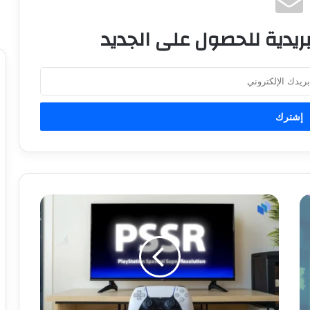
ريدية للحصول على الجديد
ا
ش
ا
ع
ة
:
ن
ق