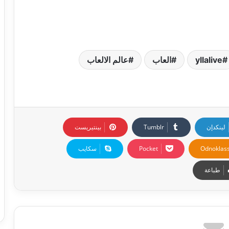
yllalive
العاب
عالم الالعاب
لينكدإن
بينتيريست
Odnoklass
‫Pocket
سكايب
طباعة