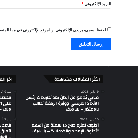
البريد الإلكتروني
*
ن
ه
ا
ح
احفظ اسمي، بريدي الإلكتروني، والموقع الإلكتروني في هذا المتصف
ت
ى
ا
ل
آ
ن
–
ا
اكثر المقالات مشاهدة
اخر الم
ل
ع
9 يناير، 2023
منذ 6 أيام
ا
مبابي يُدافع عن زيدان بعد تصريحات رئيس
الاتحاد الفرنسي ووزيرة الرياضة تطالب
على ال
ب
بالاعتذار – يلا لايف
لايف – 
–
ي
10 مايو، 2023
منذ 7 أيام
ل
أدنوك تعتزم طرح 15 بالمئة من أسهم
ا
“أدنوك للإمداد والخدمات” – يلا لايف
تتعلق 
ل
– العاب