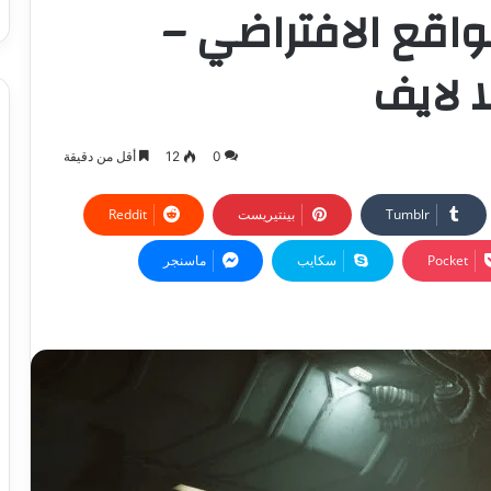
حتاج للواقع الافتراضي –
ا لايف
0
12
أقل من دقيقة
بينتيريست
‫Pocket
سكايب
ماسنجر