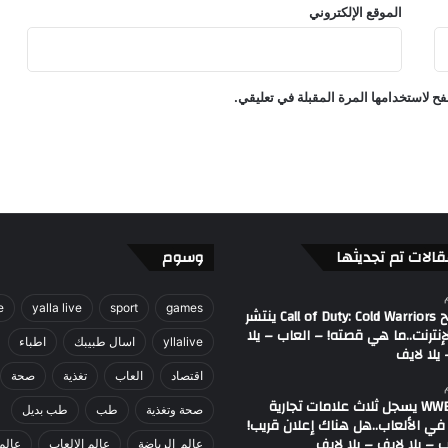
الموقع الإلكتروني
ل
ا
ل
ا
ح لاستخدامها المرة المقبلة في تعليقي.
ي
ف
-
ي
ل
ا
ل
ا
قالات تم تجديثها
وسوم
ي
ف
e
yalla live
sport
games
مصطلح Call of Duty: Cold Warriors ينتشر
إنترنت..ما هي قصته! – العاب – يلا
yllalive
اسال طبيبك
اطباء
يلا لايف
اقتصاد
العاب
تغذية
صحة
اتحاد WWE يسجل ثلاث علامات تجارية
صحة وتغذية
طب
طب بديل
في الألعاب..هل هناك إعلان قريب!
 – يلا لايف – يلا لايف
عالم_الرياضة
عالم الالعاب
عالم