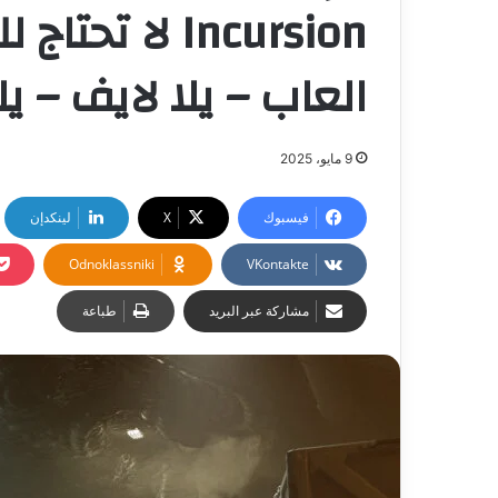
Incursion لا ت
العاب – يلا لايف – يل
9 مايو، 2025
فيسبوك
‫X
لينكدإن
Odnoklassniki
مشاركة عبر البريد
طباعة