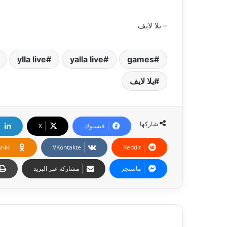
– يلا لايف
ylla live
yalla live
games
يلا لايف
شاركها
فيسبوك
‫X
niki
ماسنجر
مشاركة عبر البريد