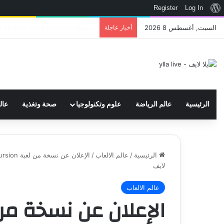
نبذة
Register
Log In
عن
السبت, أغسطس 8 2026
أخبار عاجلة
اتحاد WWE يسجل ثلاث علامات تجارية تتعلق في الألعاب..هل هناك إعلان قريب! – العاب – يلا لايف – يلا لايف
ووردبريس
الرئيسية
عالم الرياضة
علوم وتكنولوجيا
صحة وتغذية
عال
الرئيسية
/
عالم الالعاب
/
لايف
عالم الالعاب