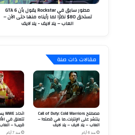
ف
ن
مطور سابق في Rockstar يقول بأن GTA 6
ي
ي
تستحق 80$ نظرًا لما رأيناه منها حتى الآن –
R
العاب – يلا لايف - يلا لايف
o
c
k
s
t
a
مقالات ذات صلة
r
ي
ق
و
ل
ب
أ
ن
G
مصطلح Call of Duty: Cold Warriors
اتحا
T
ينتشر على الإنترنت..ما هي قصته! –
تتعلق في الأل
A
العاب – يلا لايف – يلا لايف
قريب! – العاب 
6
منذ 6 أيام
منذ 7 أيام