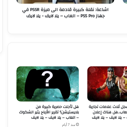
ل
اشاعة: نقلة كبيرة قادمة الى ميزة PSSR في
ة
جهاز PS5 Pro – العاب – يلا لايف - يلا لايف
ك
ب
ي
ر
ة
ق
ا
د
م
ة
ا
ل
ى
م
ي
ز
د WWE يسجل ثلاث علامات تجارية
هل تأجلت حصرية كبيرة من
ة
عاب..هل هناك إعلان
بلايستيشن؟ تقرير الأرباح يثير الشكوك
P
– يلا لايف – يلا لايف
– العاب – يلا لايف – يلا لايف
S
منذ 7 أيام