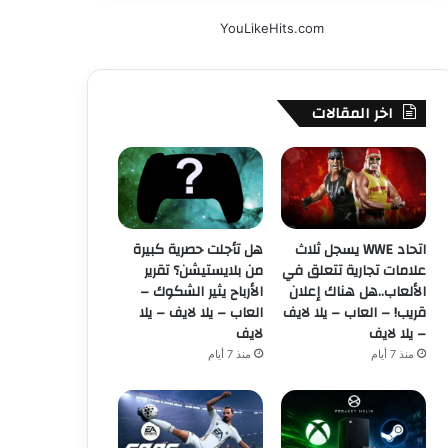
YouLikeHits.com
اخر المقالات
اتحاد WWE يسجل ثلاث
هل تأجلت حصرية كبيرة
علامات تجارية تتعلق في
من بلايستيشن؟ تقرير
الألعاب..هل هناك إعلان
الأرباح يثير الشكوك –
قريب! – العاب – يلا لايف
العاب – يلا لايف – يلا
– يلا لايف
لايف
منذ 7 أيام
منذ 7 أيام