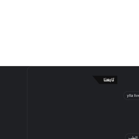
تابعنا
ylla liv
 الطب