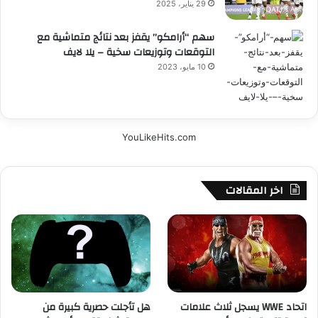
29 يناير، 2025
سهم “أرامكو” يقفز بعد نتائج متماشية مع
التوقعات وتوزيعات سخية – يلا لايف
10 مايو، 2023
YouLikeHits.com
اخر المقالات
اتحاد WWE يسجل ثلاث علامات
هل تأجلت حصرية كبيرة من