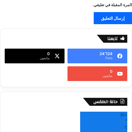
المرة المقبلة في تعليقي.
تابعنا
0
24٬124
Fans
متابعون
0
متابعون
حالة الطقس
30
+
°
C