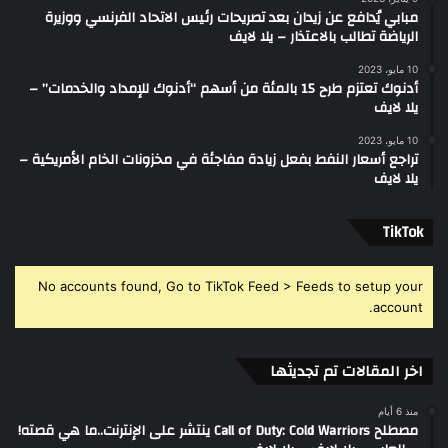
مبابي يُدافع عن زيدان بعد تصريحات رئيس الاتحاد الفرنسي ووزيرة
الرياضة تطالب بالاعتذار – يلا لايف
10 مايو، 2023
أدنوك تعتزم طرح 15 بالمئة من أسهم “أدنوك للإمداد والخدمات” –
يلا لايف
10 مايو، 2023
تراجع أسعار النفط بفعل زيادة مفاجئة في مخزونات الخام الأمريكية –
يلا لايف
‫TikTok
No accounts found, Go to TikTok Feed > Feeds to setup your
account.
اخر المقالات تم تجديثها
منذ 6 أيام
مصطلح Call of Duty: Cold Warriors ينتشر على الإنترنت..ما هي قصته!