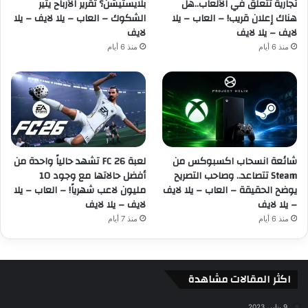
تجارية تتعلق في الألعاب..هل
بلايستيشن؟ تقرير الأرباح يثير
هناك إعلان قريب! – العاب – يلا
الشكوك – العاب – يلا لايف – يلا
لايف – يلا لايف
لايف
منذ 6 أيام
منذ 6 أيام
شائعة انسحاب اكسبوكس من
لعبة FC 26 تشهد حالياً واحدة من
Steam تتصاعد.. وصاحب التصريح
أفضل حالاتها مع وجود 10
يوضح الحقيقة – العاب – يلا لايف
مليون لاعب شهرياً! – العاب – يلا
– يلا لايف
لايف – يلا لايف
منذ 6 أيام
منذ 7 أيام
اكثر المقالات مشاهدة
9 يناير، 2023