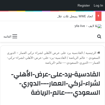
Register
Log In
اتحاد WWE يسجل ثلاث علامات تجارية تتعلق في الألعاب..هل هناك إعلان قريب! – العاب – يلا لايف – يلا لايف
بحث عن
القائمة
الرئيسية
/
القادسية يرد على عرض الأهلي لشراء تركي العمار – الدوري
السعودي - عالم الرياضة
/
القادسية-يرد-على-عرض-الأهلي-لشراء-تركي-
العمار-–-الدوري-السعودي-–-عالم-الرياضة
القادسية-يرد-على-عرض-الأهلي-
لشراء-تركي-العمار-–-الدوري-
السعودي-–-عالم-الرياضة