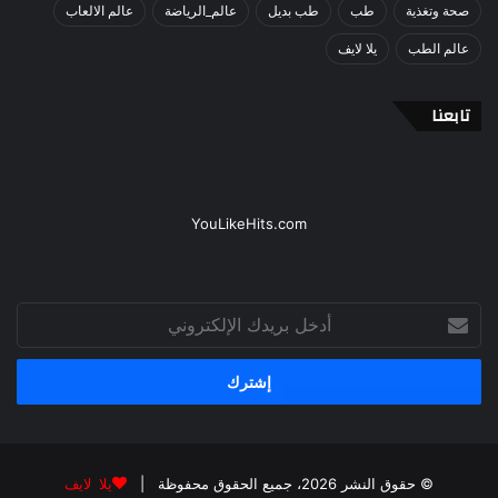
صحة وتغذية
طب
طب بديل
عالم_الرياضة
عالم الالعاب
عالم الطب
يلا لايف
تابعنا
YouLikeHits.com
أدخل
بريدك
الإلكتروني
© حقوق النشر 2026، جميع الحقوق محفوظة |
يلا لايف