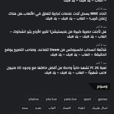
– العاب – يلا لايف – يلا لايف
منذ 6 أيام
اتحاد WWE يسجل ثلاث علامات تجارية تتعلق في الألعاب..هل هناك
إعلان قريب! – العاب – يلا لايف – يلا لايف
منذ 6 أيام
هل تأجلت حصرية كبيرة من بلايستيشن؟ تقرير الأرباح يثير الشكوك –
العاب – يلا لايف – يلا لايف
منذ 6 أيام
شائعة انسحاب اكسبوكس من Steam تتصاعد.. وصاحب التصريح يوضح
الحقيقة – العاب – يلا لايف – يلا لايف
منذ 7 أيام
لعبة FC 26 تشهد حالياً واحدة من أفضل حالاتها مع وجود 10 مليون
لاعب شهرياً! – العاب – يلا لايف – يلا لايف
وسوم
yllalive
ylla live
yalla live
sport
games
اسال طبيبك
اطباء
اقتصاد
العاب
تغذية
صحة