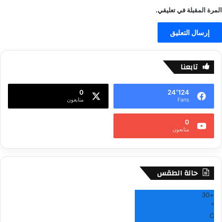
المرة المقبلة في تعليقي.
تابعنا
0
24٬124
Fans
متابعون
0
متابعون
حالة الطقس
30
+
°
C