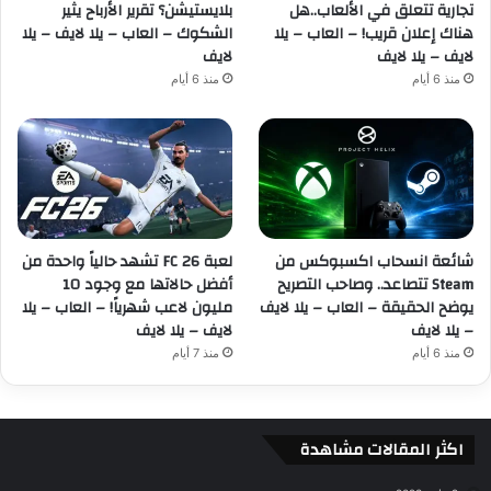
تجارية تتعلق في الألعاب..هل
بلايستيشن؟ تقرير الأرباح يثير
هناك إعلان قريب! – العاب – يلا
الشكوك – العاب – يلا لايف – يلا
لايف – يلا لايف
لايف
منذ 6 أيام
منذ 6 أيام
شائعة انسحاب اكسبوكس من
لعبة FC 26 تشهد حالياً واحدة من
Steam تتصاعد.. وصاحب التصريح
أفضل حالاتها مع وجود 10
يوضح الحقيقة – العاب – يلا لايف
مليون لاعب شهرياً! – العاب – يلا
– يلا لايف
لايف – يلا لايف
منذ 6 أيام
منذ 7 أيام
اكثر المقالات مشاهدة