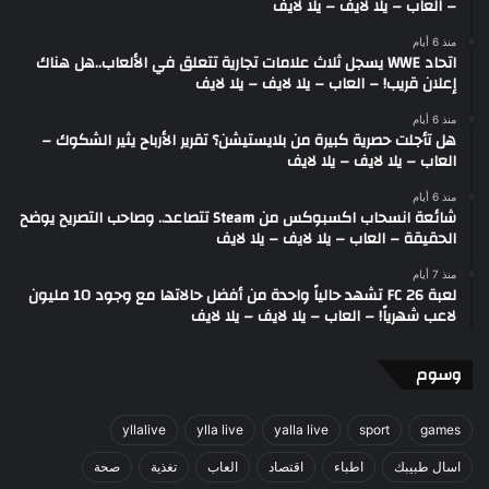
– العاب – يلا لايف – يلا لايف
منذ 6 أيام
اتحاد WWE يسجل ثلاث علامات تجارية تتعلق في الألعاب..هل هناك
إعلان قريب! – العاب – يلا لايف – يلا لايف
منذ 6 أيام
هل تأجلت حصرية كبيرة من بلايستيشن؟ تقرير الأرباح يثير الشكوك –
العاب – يلا لايف – يلا لايف
منذ 6 أيام
شائعة انسحاب اكسبوكس من Steam تتصاعد.. وصاحب التصريح يوضح
الحقيقة – العاب – يلا لايف – يلا لايف
منذ 7 أيام
لعبة FC 26 تشهد حالياً واحدة من أفضل حالاتها مع وجود 10 مليون
لاعب شهرياً! – العاب – يلا لايف – يلا لايف
وسوم
yllalive
ylla live
yalla live
sport
games
اسال طبيبك
اطباء
اقتصاد
العاب
تغذية
صحة