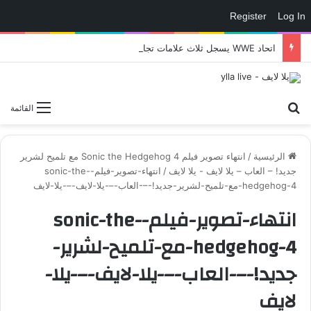
Register
Log In
اتحاد WWE يسجل ثلاث علامات تجارية تتعلق في الألعاب..هل هناك إعلان قريب! – العاب – يلا لايف – يلا لايف
بحث عن
القائمة
الرئيسية
/
انتهاء تصوير فيلم Sonic the Hedgehog 4 مع تلميح لشرير
جديد! – العاب – يلا لايف - يلا لايف
/
انتهاء-تصوير-فيلم-sonic-the-
hedgehog-4-مع-تلميح-لشرير-جديد!-–-العاب-–-يلا-لايف-–-يلا-لايف
انتهاء-تصوير-فيلم-sonic-the-
hedgehog-4-مع-تلميح-لشرير-
جديد!-–-العاب-–-يلا-لايف-–-يلا-
لايف