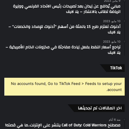
9 يناير، 2023
مبابي يُدافع عن زيدان بعد تصريحات رئيس الاتحاد الفرنسي ووزيرة
الرياضة تطالب بالاعتذار – يلا لايف
10 مايو، 2023
أدنوك تعتزم طرح 15 بالمئة من أسهم “أدنوك للإمداد والخدمات” –
يلا لايف
10 مايو، 2023
تراجع أسعار النفط بفعل زيادة مفاجئة في مخزونات الخام الأمريكية –
يلا لايف
‫TikTok
No accounts found, Go to TikTok Feed > Feeds to setup your
account.
اخر المقالات تم تجديثها
منذ 6 أيام
مصطلح Call of Duty: Cold Warriors ينتشر على الإنترنت..ما هي قصته!