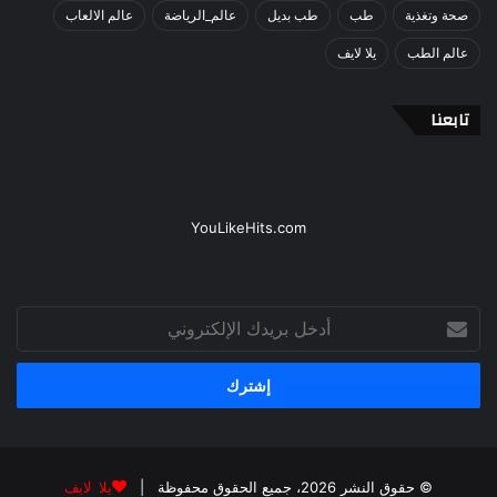
صحة وتغذية
طب
طب بديل
عالم_الرياضة
عالم الالعاب
عالم الطب
يلا لايف
تابعنا
YouLikeHits.com
أدخل
بريدك
الإلكتروني
© حقوق النشر 2026، جميع الحقوق محفوظة |
يلا لايف