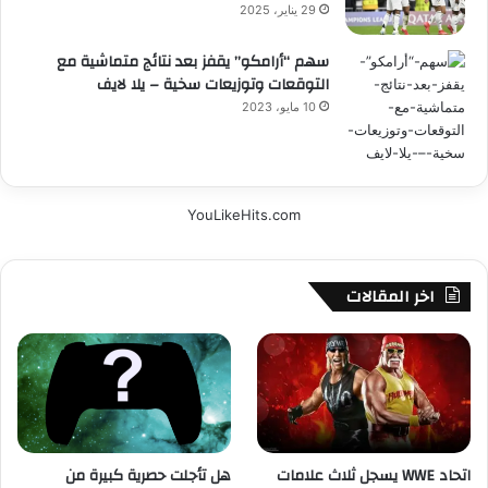
29 يناير، 2025
سهم “أرامكو” يقفز بعد نتائج متماشية مع
التوقعات وتوزيعات سخية – يلا لايف
10 مايو، 2023
YouLikeHits.com
اخر المقالات
اتحاد WWE يسجل ثلاث علامات
هل تأجلت حصرية كبيرة من