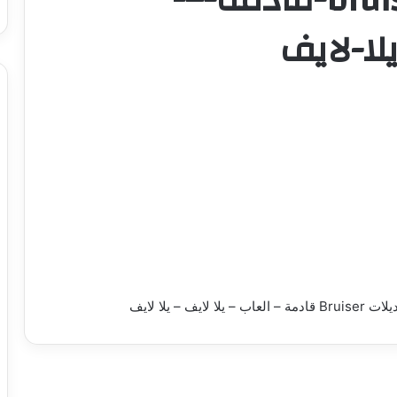
لا-لايف