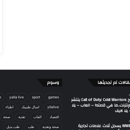
قالات تم تجديثها
وسوم
e
yalla live
sport
games
مصطلح Call of Duty: Cold Warriors ينتشر
إنترنت..ما هي قصته! – العاب – يلا
yllalive
اسال طبيبك
اطباء
يلا لايف
اقتصاد
العاب
تغذية
صحة
اتحاد WWE يسجل ثلاث علامات تجارية
صحة وتغذية
طب
طب بديل