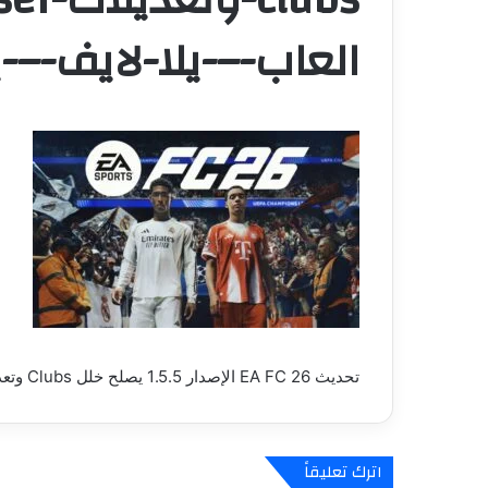
العاب-–-يلا-لايف-–-ي
تحديث EA FC 26 الإصدار 1.5.5 يصلح خلل Clubs وتعديلات Bruiser قادمة – العاب – يلا لايف – يلا لايف
اترك تعليقاً