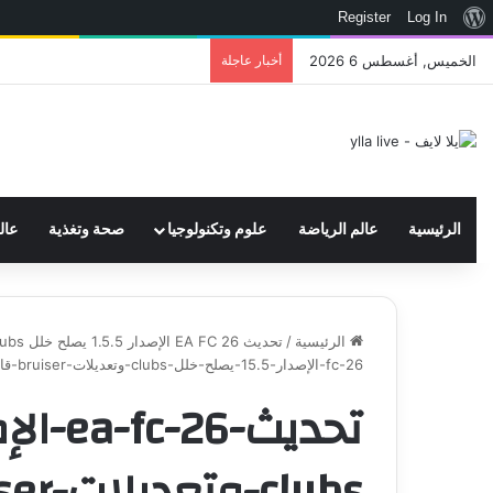
نبذة
Register
Log In
عن
الخميس, أغسطس 6 2026
أخبار عاجلة
اتحاد WWE يسجل ثلاث علامات تجارية تتعلق في الألعاب..هل هناك إعلان قريب! – العاب – يلا لايف – يلا لايف
ووردبريس
الرئيسية
عالم الرياضة
علوم وتكنولوجيا
صحة وتغذية
عال
الرئيسية
/
تحديث EA FC 26 الإصدار 1.5.5 يصلح خلل Clubs وتعديلات Bruiser قادمة – العاب – يلا لايف - يلا لايف
fc-26-الإصدار-15.5-يصلح-خلل-clubs-وتعديلات-bruiser-قادمة-–-العاب-–-يلا-لايف-–-يلا-لايف