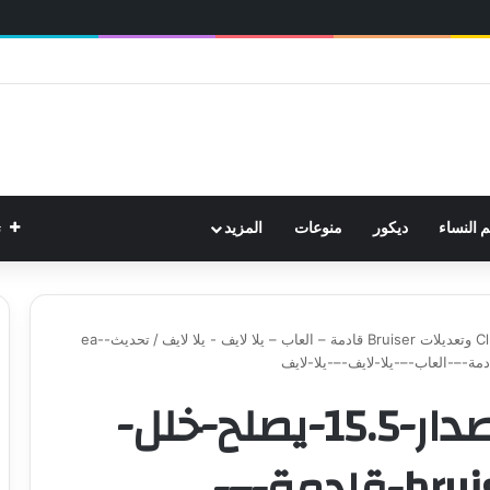
ت
م النساء
ديكور
منوعات
المزيد
/
تحديث-ea-
تحديث-ea-fc-26-الإصدار-15.5-يصلح-خلل-
clubs-وتعديلات-bruiser-قادمة-–-