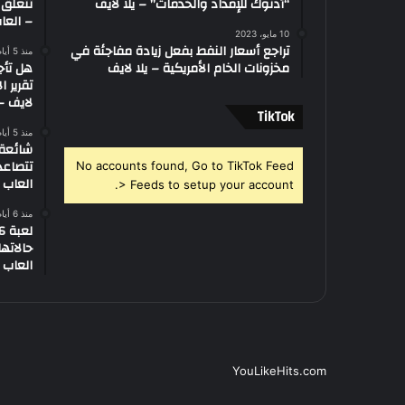
“أدنوك للإمداد والخدمات” – يلا لايف
تتعلق 
– العاب
10 مايو، 2023
تراجع أسعار النفط بفعل زيادة مفاجئة في
منذ 5 أيام
مخزونات الخام الأمريكية – يلا لايف
هل تأج
تقرير ا
لايف – 
‫TikTok
منذ 5 أيام
تتصاعد
No accounts found, Go to TikTok Feed
العاب –
> Feeds to setup your account.
منذ 6 أيام
العاب –
YouLikeHits.com