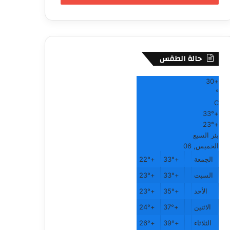
حالة الطقس
30
+
°
C
33°
+
23°
+
بئر السبع
الخميس, 06
الجمعة
+
33°
+
22°
السبت
+
33°
+
23°
الأحد
+
35°
+
23°
الاثنين
+
37°
+
24°
الثلاثاء
+
39°
+
26°