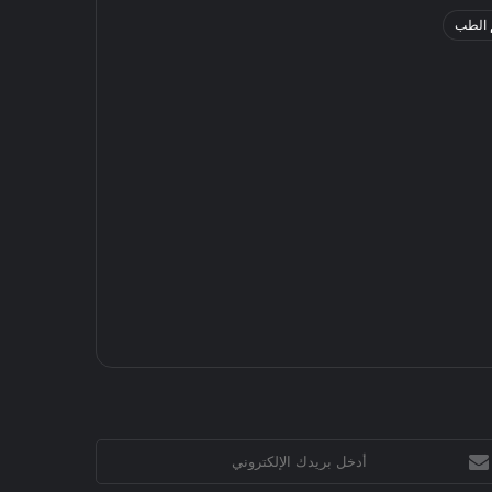
 الطب
خل
يدك