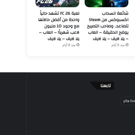
شائعة انسحاب
لعبة FC 26 تشهد حالياً
اكسبوكس من Steam
واحدة من أفضل حالاتها
تتصاعد.. وصاحب التصريح
مع وجود 10 مليون
يوضح الحقيقة – العاب
لاعب شهرياً! – العاب –
– يلا لايف – يلا لايف
يلا لايف – يلا لايف
منذ 5 أيام
منذ 6 أيام
تابعنا
ylla liv