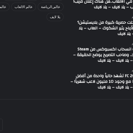
في الألعاب..هل هناك إعلان قريب!
 – يلا لايف – يلا لايف
عالم_الرياضة
عالم الالعاب
عالم
يلا لايف
لت حصرية كبيرة من بلايستيشن؟
لأرباح يثير الشكوك – العاب – يلا
يلا لايف
شائعة انسحاب اكسبوكس من Steam
.. وصاحب التصريح يوضح الحقيقة –
 يلا لايف – يلا لايف
لعبة FC 26 تشهد حالياً واحدة من أفضل
حالاتها مع وجود 10 مليون لاعب شهرياً! –
 يلا لايف – يلا لايف
أد
بر