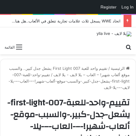
Register
Log In
اتحاد WWE يسجل ثلاث علامات تجارية تتعلق في الألعاب..هل هناك إعلان قريب! – العاب – يلا لايف – يلا لايف
بحث عن
القائمة
الرئيسية
/
تقييم واحد للعبة 007 First Light يشعل جدل كبير.. والسبب
موقع ألعاب شهير! – العاب – يلا لايف - يلا لايف
/
تقييم-واحد-للعبة-007-
first-light-يشعل-جدل-كبير.-والسبب-موقع-ألعاب-شهير!-–-العاب-–-يلا-
لايف-–-يلا-لايف
تقييم-واحد-للعبة-007-first-light-
يشعل-جدل-كبير.-والسبب-موقع-
ألعاب-شهير!-–-العاب-–-يلا-