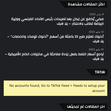
اكثر المقالات مشاهدة
9 يناير، 2023
مبابي يُدافع عن زيدان بعد تصريحات رئيس الاتحاد الفرنسي ووزيرة
الرياضة تطالب بالاعتذار – يلا لايف
10 مايو، 2023
أدنوك تعتزم طرح 15 بالمئة من أسهم “أدنوك للإمداد والخدمات” –
يلا لايف
10 مايو، 2023
تراجع أسعار النفط بفعل زيادة مفاجئة في مخزونات الخام الأمريكية –
يلا لايف
‫TikTok
No accounts found, Go to TikTok Feed > Feeds to setup your
account.
اخر المقالات تم تجديثها