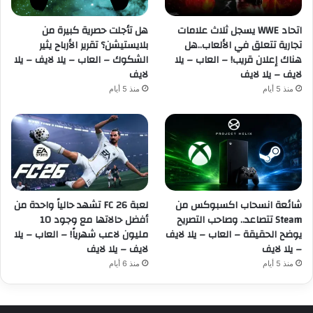
اتحاد WWE يسجل ثلاث علامات
هل تأجلت حصرية كبيرة من
تجارية تتعلق في الألعاب..هل
بلايستيشن؟ تقرير الأرباح يثير
هناك إعلان قريب! – العاب – يلا
الشكوك – العاب – يلا لايف – يلا
لايف – يلا لايف
لايف
منذ 5 أيام
منذ 5 أيام
شائعة انسحاب اكسبوكس من
لعبة FC 26 تشهد حالياً واحدة من
Steam تتصاعد.. وصاحب التصريح
أفضل حالاتها مع وجود 10
يوضح الحقيقة – العاب – يلا لايف
مليون لاعب شهرياً! – العاب – يلا
– يلا لايف
لايف – يلا لايف
منذ 5 أيام
منذ 6 أيام