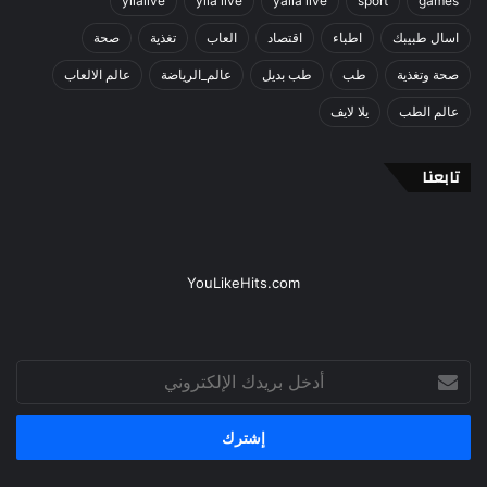
yllalive
ylla live
yalla live
sport
games
اسال طبيبك
اطباء
اقتصاد
العاب
تغذية
صحة
صحة وتغذية
طب
طب بديل
عالم_الرياضة
عالم الالعاب
عالم الطب
يلا لايف
تابعنا
YouLikeHits.com
أدخل
بريدك
الإلكتروني