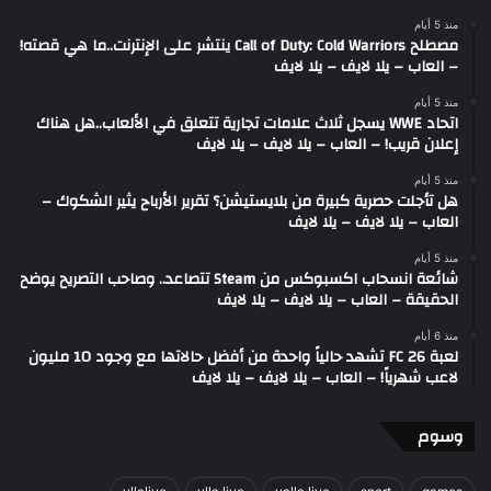
منذ 5 أيام
مصطلح Call of Duty: Cold Warriors ينتشر على الإنترنت..ما هي قصته!
– العاب – يلا لايف – يلا لايف
منذ 5 أيام
اتحاد WWE يسجل ثلاث علامات تجارية تتعلق في الألعاب..هل هناك
إعلان قريب! – العاب – يلا لايف – يلا لايف
منذ 5 أيام
هل تأجلت حصرية كبيرة من بلايستيشن؟ تقرير الأرباح يثير الشكوك –
العاب – يلا لايف – يلا لايف
منذ 5 أيام
شائعة انسحاب اكسبوكس من Steam تتصاعد.. وصاحب التصريح يوضح
الحقيقة – العاب – يلا لايف – يلا لايف
منذ 6 أيام
لعبة FC 26 تشهد حالياً واحدة من أفضل حالاتها مع وجود 10 مليون
لاعب شهرياً! – العاب – يلا لايف – يلا لايف
وسوم