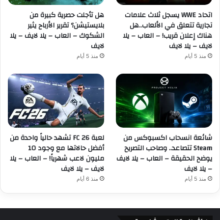
اتحاد WWE يسجل ثلاث علامات
هل تأجلت حصرية كبيرة من
تجارية تتعلق في الألعاب..هل
بلايستيشن؟ تقرير الأرباح يثير
هناك إعلان قريب! – العاب – يلا
الشكوك – العاب – يلا لايف – يلا
لايف – يلا لايف
لايف
منذ 5 أيام
منذ 5 أيام
شائعة انسحاب اكسبوكس من
لعبة FC 26 تشهد حالياً واحدة من
Steam تتصاعد.. وصاحب التصريح
أفضل حالاتها مع وجود 10
يوضح الحقيقة – العاب – يلا لايف
مليون لاعب شهرياً! – العاب – يلا
– يلا لايف
لايف – يلا لايف
منذ 5 أيام
منذ 6 أيام