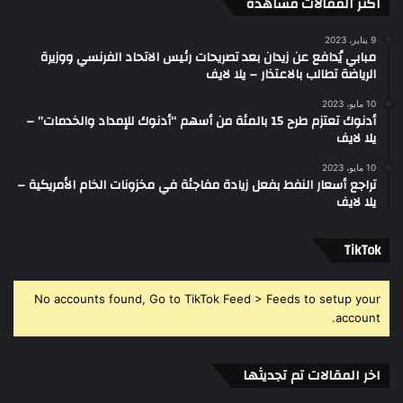
اكثر المقالات مشاهدة
9 يناير، 2023
مبابي يُدافع عن زيدان بعد تصريحات رئيس الاتحاد الفرنسي ووزيرة
الرياضة تطالب بالاعتذار – يلا لايف
10 مايو، 2023
أدنوك تعتزم طرح 15 بالمئة من أسهم “أدنوك للإمداد والخدمات” –
يلا لايف
10 مايو، 2023
تراجع أسعار النفط بفعل زيادة مفاجئة في مخزونات الخام الأمريكية –
يلا لايف
‫TikTok
No accounts found, Go to TikTok Feed > Feeds to setup your
account.
اخر المقالات تم تجديثها