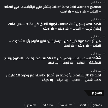
منذ 5 أيام
مصطلح Call of Duty: Cold Warriors ينتشر على الإنترنت..ما هي قصته!
– العاب – يلا لايف – يلا لايف
منذ 5 أيام
اتحاد WWE يسجل ثلاث علامات تجارية تتعلق في الألعاب..هل هناك
إعلان قريب! – العاب – يلا لايف – يلا لايف
منذ 5 أيام
هل تأجلت حصرية كبيرة من بلايستيشن؟ تقرير الأرباح يثير الشكوك –
العاب – يلا لايف – يلا لايف
منذ 5 أيام
شائعة انسحاب اكسبوكس من Steam تتصاعد.. وصاحب التصريح يوضح
الحقيقة – العاب – يلا لايف – يلا لايف
منذ 6 أيام
لعبة FC 26 تشهد حالياً واحدة من أفضل حالاتها مع وجود 10 مليون
لاعب شهرياً! – العاب – يلا لايف – يلا لايف
وسوم
yllalive
ylla live
yalla live
sport
games