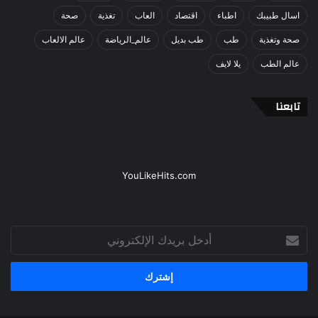
اسال طبيبك
اطباء
اقتصاد
العاب
تغذية
صحة
صحة وتغذية
طب
طب بديل
عالم_الرياضة
عالم الالعاب
عالم الطب
يلا لايف
تابعنا
YouLikeHits.com
أدخل
بريدك
الإلكتروني