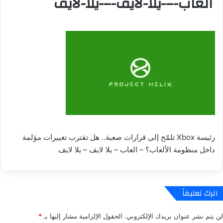
العاب-–-يلا-لايف-–-يلا-لايف
رئيسة Xbox تلمّح إلى قرارات صعبة.. هل تقترب تغييرات مؤلمة
داخل منظومة الألعاب؟ – العاب – يلا لايف – يلا لايف
اترك تعليقاً
لن يتم نشر عنوان بريدك الإلكتروني.
الحقول الإلزامية مشار إليها بـ
*