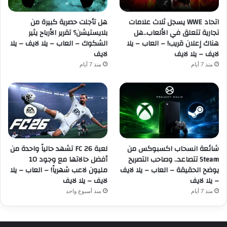
اتحاد WWE يسجل ثلاث علامات
هل تأجلت حصرية كبيرة من
تجارية تتعلق في الألعاب..هل
بلايستيشن؟ تقرير الأرباح يثير
هناك إعلان قريب! – العاب – يلا
الشكوك – العاب – يلا لايف – يلا
لايف – يلا لايف
لايف
منذ 7 أيام
منذ 7 أيام
شائعة انسحاب اكسبوكس من
لعبة FC 26 تشهد حالياً واحدة من
Steam تتصاعد.. وصاحب التصريح
أفضل حالاتها مع وجود 10
يوضح الحقيقة – العاب – يلا لايف
مليون لاعب شهرياً! – العاب – يلا
– يلا لايف
لايف – يلا لايف
منذ 7 أيام
منذ أسبوع واحد