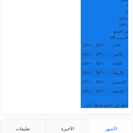
28
+
°
C
33°
+
24°
+
بئر السبع
السبت, 08
الأحد
+
35°
+
23°
الاثنين
+
37°
+
24°
الثلاثاء
+
36°
+
24°
الأربعاء
+
38°
+
24°
الخميس
+
40°
+
27°
الجمعة
+
35°
+
24°
أنظر إلى التنبؤ لسبعة أيام
الأشهر
الأخيرة
تعليقات