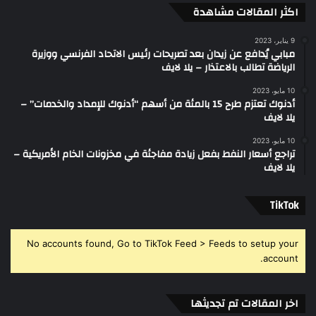
اكثر المقالات مشاهدة
9 يناير، 2023
مبابي يُدافع عن زيدان بعد تصريحات رئيس الاتحاد الفرنسي ووزيرة
الرياضة تطالب بالاعتذار – يلا لايف
10 مايو، 2023
أدنوك تعتزم طرح 15 بالمئة من أسهم “أدنوك للإمداد والخدمات” –
يلا لايف
10 مايو، 2023
تراجع أسعار النفط بفعل زيادة مفاجئة في مخزونات الخام الأمريكية –
يلا لايف
‫TikTok
No accounts found, Go to TikTok Feed > Feeds to setup your
account.
اخر المقالات تم تجديثها