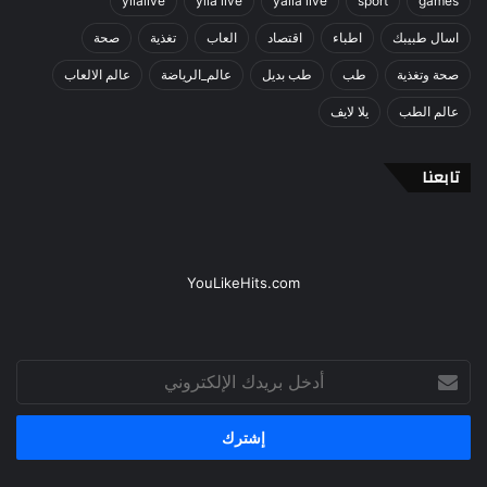
yllalive
ylla live
yalla live
sport
games
اسال طبيبك
اطباء
اقتصاد
العاب
تغذية
صحة
صحة وتغذية
طب
طب بديل
عالم_الرياضة
عالم الالعاب
عالم الطب
يلا لايف
تابعنا
YouLikeHits.com
أدخل
بريدك
الإلكتروني