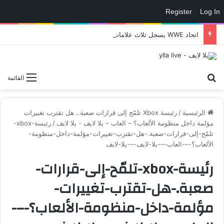
Register
Log In
اتحاد WWE يسجل ثلاث علامات تجارية تتعلق في الألعاب..هل هناك إعلان قريب! – العاب – يلا لايف – يلا لايف
بحث عن
القائمة
الرئيسية
/
رئيسة Xbox تلمّح إلى قرارات صعبة.. هل تقترب تغييرات
مؤلمة داخل منظومة الألعاب؟ – العاب – يلا لايف - يلا لايف
/
رئيسة-xbox-
تلمّح-إلى-قرارات-صعبة.-هل-تقترب-تغييرات-مؤلمة-داخل-منظومة-
الألعاب؟-–-العاب-–-يلا-لايف-–-يلا-لايف
رئيسة-xbox-تلمّح-إلى-قرارات-
صعبة.-هل-تقترب-تغييرات-
مؤلمة-داخل-منظومة-الألعاب؟-–-