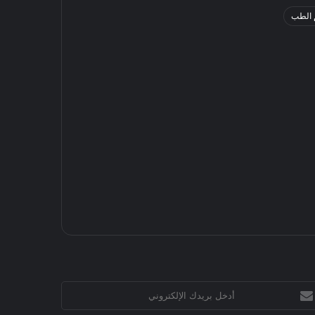
 الطب
خل
يدك