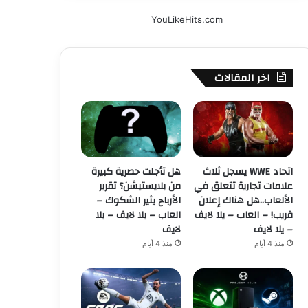
YouLikeHits.com
اخر المقالات
اتحاد WWE يسجل ثلاث
هل تأجلت حصرية كبيرة
علامات تجارية تتعلق في
من بلايستيشن؟ تقرير
الألعاب..هل هناك إعلان
الأرباح يثير الشكوك –
قريب! – العاب – يلا لايف
العاب – يلا لايف – يلا
– يلا لايف
لايف
منذ 4 أيام
منذ 4 أيام