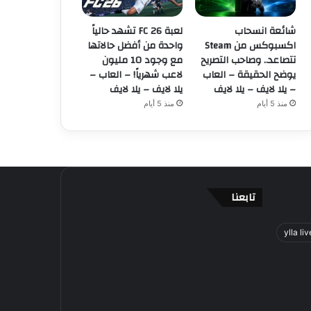
شائعة انسحاب
لعبة FC 26 تشهد حالياً
اكسبوكس من Steam
واحدة من أفضل حالاتها
تتصاعد.. وصاحب التصريح
مع وجود 10 مليون
يوضح الحقيقة – العاب
لاعب شهرياً! – العاب –
– يلا لايف – يلا لايف
يلا لايف – يلا لايف
منذ 5 أيام
منذ 5 أيام
تابعنا
ylla liv