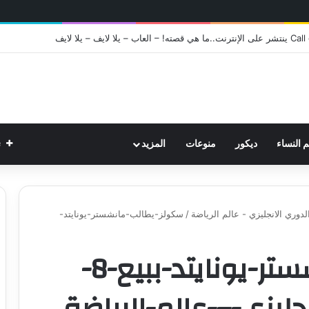
ت
م النساء
ديكور
منوعات
المزيد
/
سكولز-يطالب-مانشستر-يونايتد-
سكولز-يطالب-مانشستر-يونايتد-ببيع-8-
جليزي-–-عالم-الرياضة