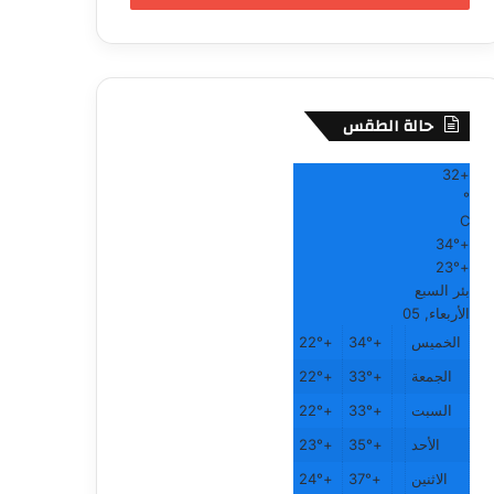
حالة الطقس
32
+
°
C
34°
+
23°
+
بئر السبع
الأربعاء, 05
الخميس
+
34°
+
22°
الجمعة
+
33°
+
22°
السبت
+
33°
+
22°
الأحد
+
35°
+
23°
الاثنين
+
37°
+
24°