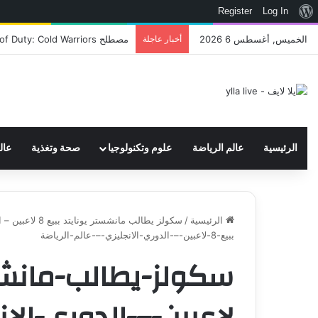
نبذة
Register
Log In
عن
الخميس, أغسطس 6 2026
أخبار عاجلة
اتحاد WWE يسجل ثلاث علامات تجارية تتعلق في الألعاب..هل هناك إعلان قريب! – العاب – يلا لايف – يلا لايف
ووردبريس
الرئيسية
عالم الرياضة
علوم وتكنولوجيا
صحة وتغذية
عال
الرئيسية
/
سكولز يطالب مانشستر يونايتد ببيع 8 لاعبين – الدوري الانجليزي - عالم الرياضة
ببيع-8-لاعبين-–-الدوري-الانجليزي-–-عالم-الرياضة
لاعبين-–-الدوري-الان