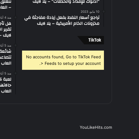
“أدنوك للإمداد والخدمات” – يلا لايف
تتعلق 
– العاب
10 مايو، 2023
تراجع أسعار النفط بفعل زيادة مفاجئة في
منذ 4 أيام
مخزونات الخام الأمريكية – يلا لايف
هل تأج
تقرير ا
لايف – 
‫TikTok
منذ 5 أيام
تتصاعد
No accounts found, Go to TikTok Feed
العاب –
> Feeds to setup your account.
منذ 5 أيام
العاب –
YouLikeHits.com