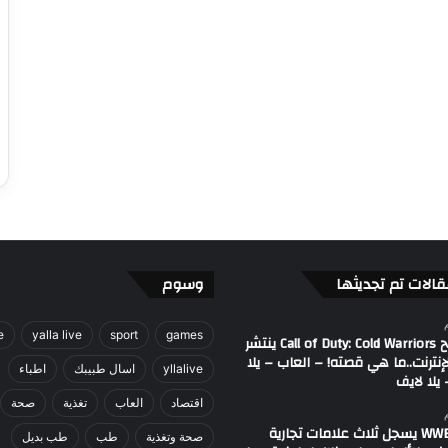
قالات تم تجديثها
وسوم
e
yalla live
sport
games
مصطلح Call of Duty: Cold Warriors ينتشر
إنترنت..ما هي قصته! – العاب – يلا
yllalive
اسال طبيبك
اطباء
يلا لايف
اقتصاد
العاب
تغذية
صحة
اتحاد WWE يسجل ثلاث علامات تجارية
صحة وتغذية
طب
طب بديل