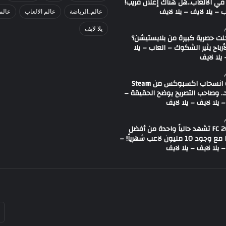
في الألعاب..هل هناك إعلان قريب!
 – يلا لايف – يلا لايف
عالم_الرياضة
عالم الالعاب
عالم
يلا لايف
لت حصرية كبيرة من بلايستيشن؟
لأرباح يثير الشكوك – العاب – يلا
يلا لايف
شائعة انسحاب اكسبوكس من Steam
.. وصاحب التصريح يوضح الحقيقة –
 يلا لايف – يلا لايف
لعبة FC 26 تشهد حالياً واحدة من أفضل
حالاتها مع وجود 10 مليون لاعب شهرياً! –
 يلا لايف – يلا لايف
أد
بر