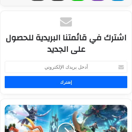
اشترك في قائمتنا البريدية للحصول
على الجديد
أ
د
خ
ل
ب
ر
ي
د
د
ك
ع
ا
و
ل
ى
إ