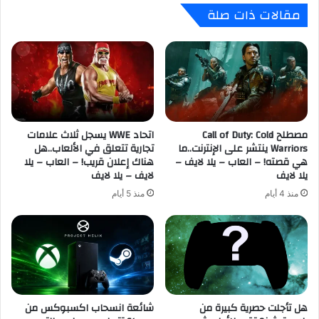
مقالات ذات صلة
ب
ت
م
ا
ن
ل
ن
س
ه
ب
ا
ب
ي
ا
ت
ل
ه
مصطلح Call of Duty: Cold
اتحاد WWE يسجل ثلاث علامات
ر
Warriors ينتشر على الإنترنت..ما
تجارية تتعلق في الألعاب..هل
ا
ئ
هي قصته! – العاب – يلا لايف –
هناك إعلان قريب! – العاب – يلا
و
ي
يلا لايف
لايف – يلا لايف
ا
س
ل
ي
منذ 4 أيام
منذ 5 أيام
ت
ف
ع
ي
و
ع
ي
و
ض
د
ا
ة
ت
ا
هل تأجلت حصرية كبيرة من
شائعة انسحاب اكسبوكس من
ل
ل