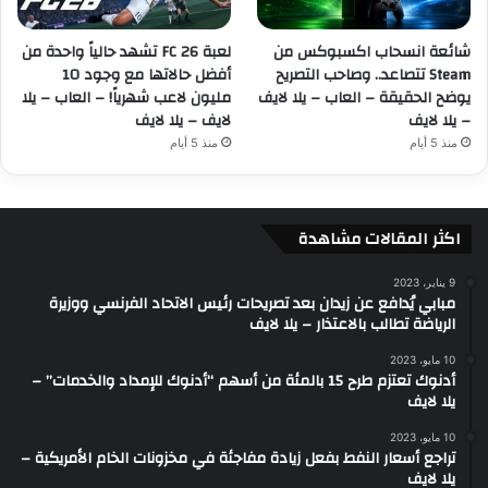
شائعة انسحاب اكسبوكس من
لعبة FC 26 تشهد حالياً واحدة من
Steam تتصاعد.. وصاحب التصريح
أفضل حالاتها مع وجود 10
يوضح الحقيقة – العاب – يلا لايف
مليون لاعب شهرياً! – العاب – يلا
– يلا لايف
لايف – يلا لايف
منذ 5 أيام
منذ 5 أيام
اكثر المقالات مشاهدة
9 يناير، 2023
مبابي يُدافع عن زيدان بعد تصريحات رئيس الاتحاد الفرنسي ووزيرة
الرياضة تطالب بالاعتذار – يلا لايف
10 مايو، 2023
أدنوك تعتزم طرح 15 بالمئة من أسهم “أدنوك للإمداد والخدمات” –
يلا لايف
10 مايو، 2023
تراجع أسعار النفط بفعل زيادة مفاجئة في مخزونات الخام الأمريكية –
يلا لايف