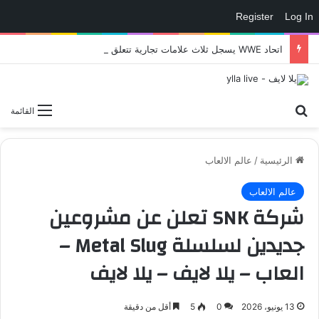
Register
Log In
اتحاد WWE يسجل ثلاث علامات تجارية تتعلق في الألعاب..هل هناك إعلان قريب! – العاب – يلا لايف – يلا لايف
بحث عن
القائمة
الرئيسية
/
عالم الالعاب
عالم الالعاب
شركة SNK تعلن عن مشروعين
جديدين لسلسلة Metal Slug –
العاب – يلا لايف – يلا لايف
13 يونيو، 2026
0
5
أقل من دقيقة