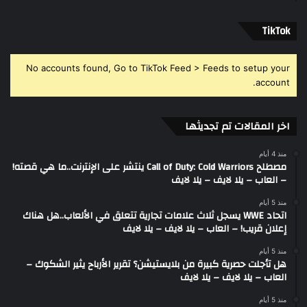
‫TikTok
No accounts found, Go to TikTok Feed > Feeds to setup your
account.
اخر المقالات تم تجديثها
منذ 4 أيام
مصطلح Call of Duty: Cold Warriors ينتشر على الإنترنت..ما هي قصته!
– العاب – يلا لايف – يلا لايف
منذ 5 أيام
اتحاد WWE يسجل ثلاث علامات تجارية تتعلق في الألعاب..هل هناك
إعلان قريب! – العاب – يلا لايف – يلا لايف
منذ 5 أيام
هل تأجلت حصرية كبيرة من بلايستيشن؟ تقرير الأرباح يثير الشكوك –
العاب – يلا لايف – يلا لايف
منذ 5 أيام