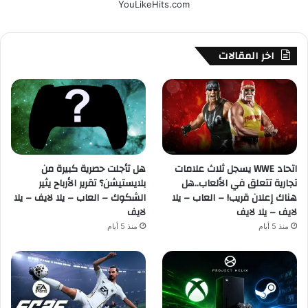
YouLikeHits.com
اخر المقالات
اتحاد WWE يسجل ثلاث علامات
هل تأجلت حصرية كبيرة من
تجارية تتعلق في الألعاب..هل
بلايستيشن؟ تقرير الأرباح يثير
هناك إعلان قريب! – العاب – يلا
الشكوك – العاب – يلا لايف – يلا
لايف – يلا لايف
لايف
منذ 5 أيام
منذ 5 أيام