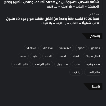
شائعة انسحاب اكسبوكس من Steam تتصاعد.. وصاحب التصريح يوضح
الحقيقة – العاب – يلا لايف – يلا لايف
منذ 5 أيام
لعبة FC 26 تشهد حالياً واحدة من أفضل حالاتها مع وجود 10 مليون
لاعب شهرياً! – العاب – يلا لايف – يلا لايف
وسوم
yllalive
ylla live
yalla live
sport
games
اسال طبيبك
اطباء
اقتصاد
العاب
تغذية
صحة
صحة وتغذية
طب
طب بديل
عالم_الرياضة
عالم الالعاب
عالم الطب
يلا لايف
تابعنا