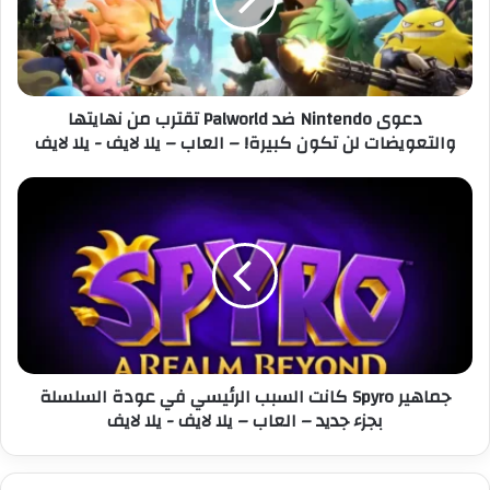
N
ل
i
ك
n
ت
t
ر
e
دعوى Nintendo ضد Palworld تقترب من نهايتها
و
n
والتعويضات لن تكون كبيرة! – العاب – يلا لايف - يلا لايف
ن
d
ي
o
ض
ج
د
م
P
ا
a
ه
l
ي
w
ر
o
S
r
p
l
y
جماهير Spyro كانت السبب الرئيسي في عودة السلسلة
d
r
بجزء جديد – العاب – يلا لايف - يلا لايف
ت
o
ق
ك
ت
ا
ر
ن