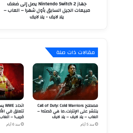
جهاز Nintendo Switch 2 يصل إلى ضعف
n
ي
مبيعات الجيل السابق بأول شهر! – العاب –
d
يلا لايف - يلا لايف
o
S
w
i
t
c
مقالات ذات صلة
h
2
ي
ص
ل
إ
ل
ى
ض
مصطلح Call of Duty: Cold Warriors
اتحا
ع
ينتشر على الإنترنت..ما هي قصته! –
تتعلق في الأل
ف
العاب – يلا لايف – يلا لايف
قريب! – العاب 
م
منذ 5 أيام
منذ 6 أيام
ب