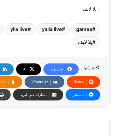
– يلا لايف
ylla live
yalla live
games
يلا لايف
شاركها
فيسبوك
‫X
niki
ماسنجر
مشاركة عبر البريد