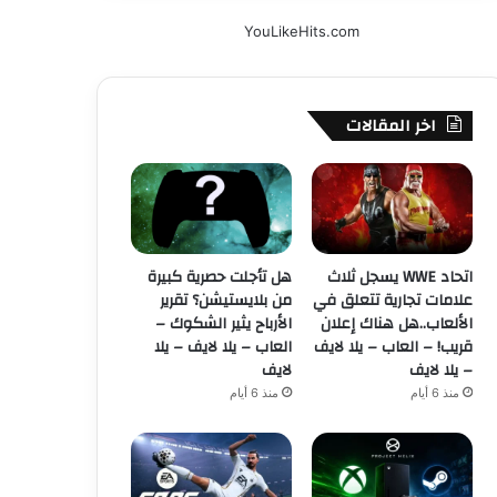
YouLikeHits.com
اخر المقالات
اتحاد WWE يسجل ثلاث
هل تأجلت حصرية كبيرة
علامات تجارية تتعلق في
من بلايستيشن؟ تقرير
الألعاب..هل هناك إعلان
الأرباح يثير الشكوك –
قريب! – العاب – يلا لايف
العاب – يلا لايف – يلا
– يلا لايف
لايف
منذ 6 أيام
منذ 6 أيام