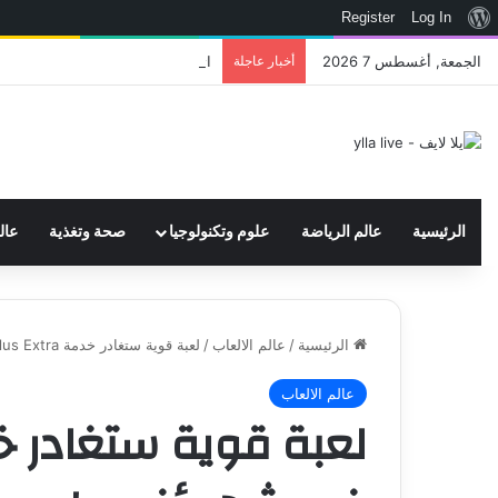
نبذة
Register
Log In
عن
الجمعة, أغسطس 7 2026
أخبار عاجلة
اتحاد WWE يسجل ثلاث علامات تجارية تتعلق في الألعاب..هل هناك إعلان قريب! – العاب – يلا لايف – يلا لايف
ووردبريس
الرئيسية
عالم الرياضة
علوم وتكنولوجيا
صحة وتغذية
عال
الرئيسية
/
عالم الالعاب
/
لعبة قوية ستغادر خدمة PS Plus Extra في شهر أغسطس المقبل – العاب – يلا لايف – يلا لايف
عالم الالعاب