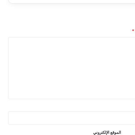
a
l
l
ب
ع
*
د
م
ا
ل
م
ح
ت
ع
ن
E
A
ع
ن
ل
ع
ب
الموقع الإلكتروني
ت