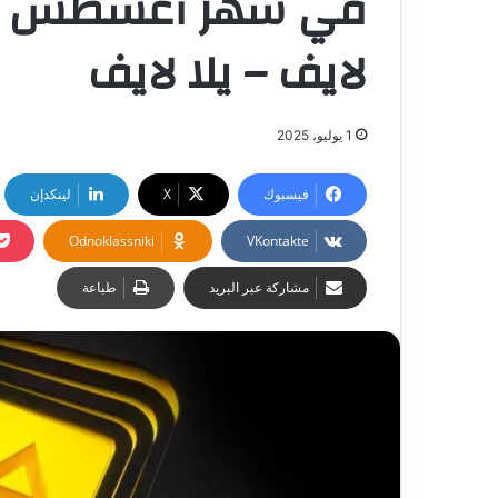
في شهر أغسطس المق
لايف – يلا لايف
1 يوليو، 2025
فيسبوك
‫X
لينكدإن
Odnoklassniki
مشاركة عبر البريد
طباعة