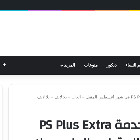
ت
م النساء
ديكور
منوعات
المزيد
لعبة قوية ستغادر خدمة PS Plus Extra