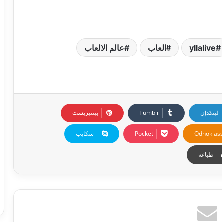
yllalive
العاب
عالم الالعاب
لينكدإن
بينتيريست
Odnoklass
‫Pocket
سكايب
طباعة