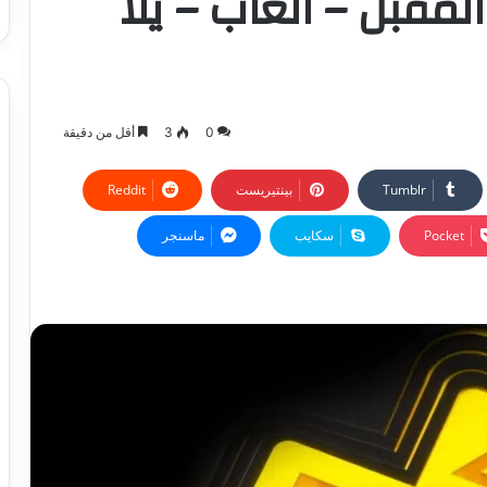
بل – العاب – يلا
0
3
أقل من دقيقة
بينتيريست
‫Pocket
سكايب
ماسنجر