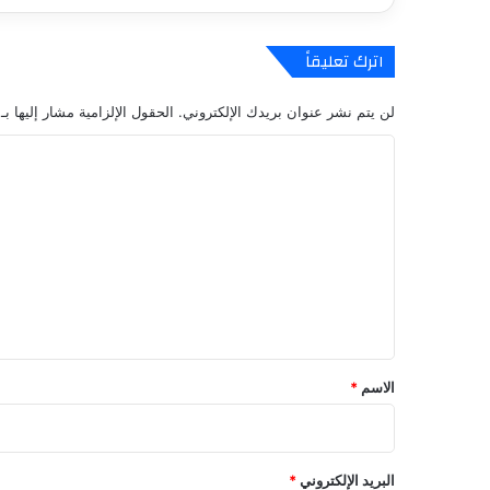
ي
ع
ا
اترك تعليقاً
ت
ا
لن يتم نشر عنوان بريدك الإلكتروني.
الحقول الإلزامية مشار إليها بـ
ل
ج
ا
ي
ل
ل
ا
ت
ل
ع
س
ا
ل
ب
ي
ق
ق
ب
أ
*
الاسم
*
و
ل
ش
ه
البريد الإلكتروني
*
ر