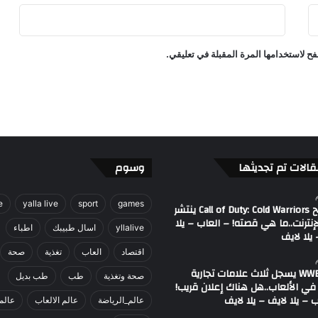
ه
ا
–
ح لاستخدامها المرة المقبلة في تعليقي.
ا
ل
ع
ا
ب
–
ي
ل
قالات تم تجديثها
وسوم
ا
ل
e
yalla live
sport
games
ا
مصطلح Call of Duty: Cold Warriors ينتشر
إنترنت..ما هي قصته! – العاب – يلا
ي
yllalive
اسال طبيبك
اطباء
يلا لايف
ف
-
اقتصاد
العاب
تغذية
صحة
ي
اتحاد WWE يسجل ثلاث علامات تجارية
صحة وتغذية
طب
طب بديل
ل
في الألعاب..هل هناك إعلان قريب!
ا
 – يلا لايف – يلا لايف
عالم_الرياضة
عالم الالعاب
عالم
ل