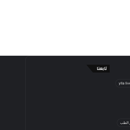
تابعنا
ylla liv
 الطب