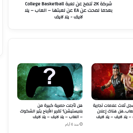
شركة 2K تلمح عن لعبة College Basketball
ح
بعدما لمحت عن EA عن لعبتها – العاب – يلا
ع
لايف - يلا لايف
ن
ل
ع
ب
ة
C
o
l
l
e
g
e
B
a
s
د WWE يسجل ثلاث علامات تجارية
هل تأجلت حصرية كبيرة من
k
عاب..هل هناك إعلان
بلايستيشن؟ تقرير الأرباح يثير الشكوك
e
– يلا لايف – يلا لايف
– العاب – يلا لايف – يلا لايف
t
منذ 6 أيام
b