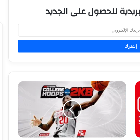
ريدية للحصول على الجديد
ش
ر
ك
ة
2
K
ت
ل
م