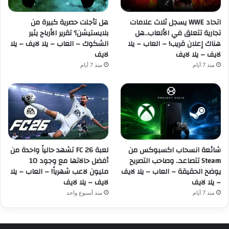
اتحاد WWE يسجل ثلاث علامات
هل تأجلت حصرية كبيرة من
تجارية تتعلق في الألعاب..هل
بلايستيشن؟ تقرير الأرباح يثير
هناك إعلان قريب! – العاب – يلا
الشكوك – العاب – يلا لايف – يلا
لايف – يلا لايف
لايف
منذ 7 أيام
منذ 7 أيام
شائعة انسحاب اكسبوكس من
لعبة FC 26 تشهد حالياً واحدة من
Steam تتصاعد.. وصاحب التصريح
أفضل حالاتها مع وجود 10
يوضح الحقيقة – العاب – يلا لايف
مليون لاعب شهرياً! – العاب – يلا
– يلا لايف
لايف – يلا لايف
منذ 7 أيام
منذ أسبوع واحد