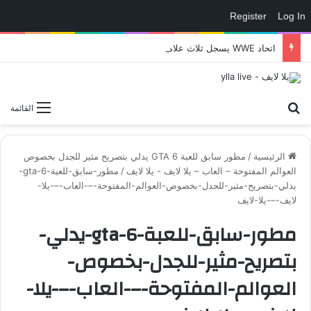
Register
Log In
اتحاد WWE يسجل ثلاث علامات تجارية تتعلق في الألعاب..هل هناك إعلان قريب! – العاب – يلا لايف – يلا لايف
بحث عن
القائمة
الرئيسية
/
مطور سابق للعبة GTA 6 يدلي بتصريح مثير للجدل بخصوص
العوالم المفتوحة – العاب – يلا لايف - يلا لايف
/
مطور-سابق-للعبة-gta-6-
يدلي-بتصريح-مثير-للجدل-بخصوص-العوالم-المفتوحة-–-العاب-–-يلا-
لايف-–-يلا-لايف
مطور-سابق-للعبة-gta-6-يدلي-
بتصريح-مثير-للجدل-بخصوص-
العوالم-المفتوحة-–-العاب-–-يلا-