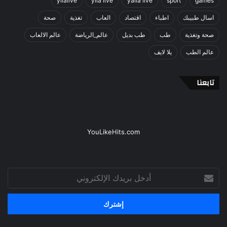
yllalive
ylla live
yalla live
sport
games
اسال طبيبك
اطباء
اقتصاد
العاب
تغذية
صحة
صحة وتغذية
طب
طب بديل
عالم_الرياضة
عالم الالعاب
عالم الطب
يلا لايف
تابعنا
YouLikeHits.com
أدخل
بريدك
الإلكتروني