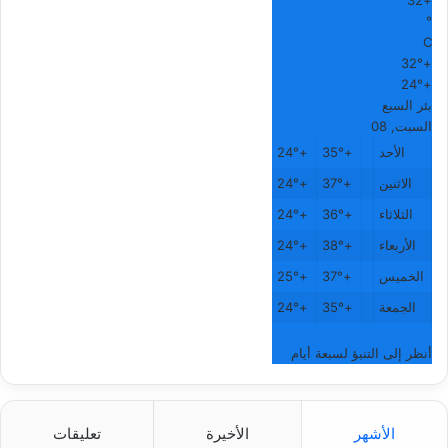
32
+
°
C
32°
+
24°
+
بئر السبع
السبت, 08
الأحد
+
35°
+
24°
الاثنين
+
37°
+
24°
الثلاثاء
+
36°
+
24°
الأربعاء
+
38°
+
24°
الخميس
+
37°
+
25°
الجمعة
+
35°
+
24°
أنظر إلى التنبؤ لسبعة أيام
الأشهر
الأخيرة
تعليقات