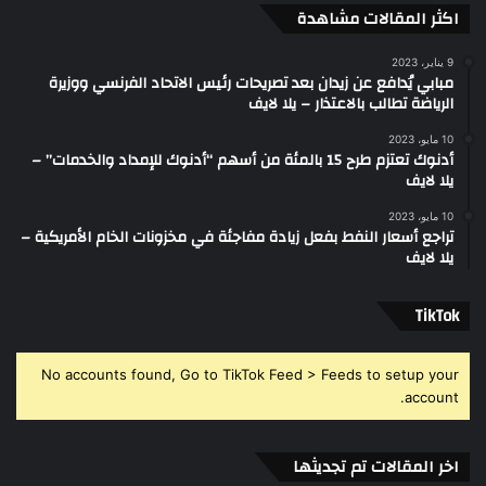
اكثر المقالات مشاهدة
9 يناير، 2023
مبابي يُدافع عن زيدان بعد تصريحات رئيس الاتحاد الفرنسي ووزيرة
الرياضة تطالب بالاعتذار – يلا لايف
10 مايو، 2023
أدنوك تعتزم طرح 15 بالمئة من أسهم “أدنوك للإمداد والخدمات” –
يلا لايف
10 مايو، 2023
تراجع أسعار النفط بفعل زيادة مفاجئة في مخزونات الخام الأمريكية –
يلا لايف
‫TikTok
No accounts found, Go to TikTok Feed > Feeds to setup your
account.
اخر المقالات تم تجديثها