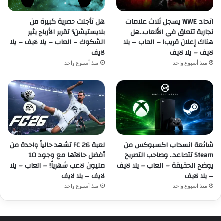
اتحاد WWE يسجل ثلاث علامات
هل تأجلت حصرية كبيرة من
تجارية تتعلق في الألعاب..هل
بلايستيشن؟ تقرير الأرباح يثير
هناك إعلان قريب! – العاب – يلا
الشكوك – العاب – يلا لايف – يلا
لايف – يلا لايف
لايف
منذ أسبوع واحد
منذ أسبوع واحد
شائعة انسحاب اكسبوكس من
لعبة FC 26 تشهد حالياً واحدة من
Steam تتصاعد.. وصاحب التصريح
أفضل حالاتها مع وجود 10
يوضح الحقيقة – العاب – يلا لايف
مليون لاعب شهرياً! – العاب – يلا
– يلا لايف
لايف – يلا لايف
منذ أسبوع واحد
منذ أسبوع واحد