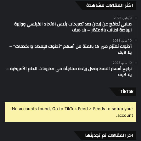
اكثر المقالات مشاهدة
9 يناير، 2023
مبابي يُدافع عن زيدان بعد تصريحات رئيس الاتحاد الفرنسي ووزيرة
الرياضة تطالب بالاعتذار – يلا لايف
10 مايو، 2023
أدنوك تعتزم طرح 15 بالمئة من أسهم “أدنوك للإمداد والخدمات” –
يلا لايف
10 مايو، 2023
تراجع أسعار النفط بفعل زيادة مفاجئة في مخزونات الخام الأمريكية –
يلا لايف
‫TikTok
No accounts found, Go to TikTok Feed > Feeds to setup your
account.
اخر المقالات تم تجديثها