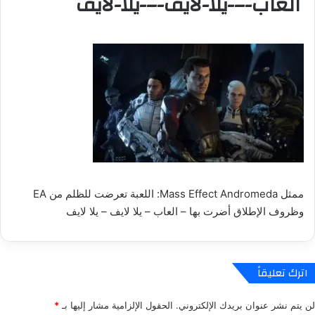
العاب-–-يلا-لايف-–-يلا-لايف
ممثل Mass Effect Andromeda: اللعبة تعرضت للظلم من EA
وظروف الإطلاق أضرت بها – العاب – يلا لايف – يلا لايف
اترك تعليقاً
لن يتم نشر عنوان بريدك الإلكتروني.
الحقول الإلزامية مشار إليها بـ
*