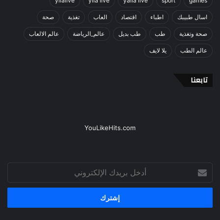
yllalive
ylla live
yalla live
sport
games
اسال طبيبك
اطباء
اقتصاد
العاب
تغذية
صحة
صحة وتغذية
طب
طب بديل
عالم_الرياضة
عالم الالعاب
عالم الطب
يلا لايف
تابعنا
YouLikeHits.com
أدخل
بريدك
الإلكتروني