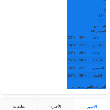
31
+
°
C
33°
+
24°
+
بئر السبع
السبت, 08
الأحد
+
35°
+
23°
الاثنين
+
37°
+
24°
الثلاثاء
+
36°
+
24°
الأربعاء
+
38°
+
25°
الخميس
+
37°
+
25°
الجمعة
+
36°
+
24°
أنظر إلى التنبؤ لسبعة أيام
الأشهر
الأخيرة
تعليقات