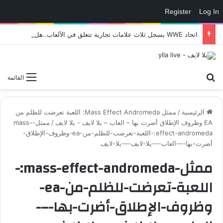
Register
Log In
اتحاد WWE يسجل ثلاث علامات تجارية تتعلق في الألعاب..هل هناك إعلان قريب! – العاب – يلا لايف – يلا لايف
بحث عن
القائمة
الرئيسية
/
ممثل Mass Effect Andromeda: اللعبة تعرضت للظلم من
EA وظروف الإطلاق أضرت بها – العاب – يلا لايف - يلا لايف
/
ممثل-mass-
effect-andromeda:-اللعبة-تعرضت-للظلم-من-ea-وظروف-الإطلاق-
أضرت-بها-–-العاب-–-يلا-لايف-–-يلا-لايف
ممثل-mass-effect-andromeda:-
اللعبة-تعرضت-للظلم-من-ea-
وظروف-الإطلاق-أضرت-بها-–-