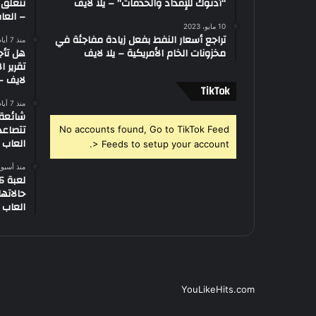
“أدنوك للإمداد والخدمات” – يلا لايف
تتعلق 
– العاب
10 مايو، 2023
تراجع أسعار النفط بفعل زيادة مفاجئة في
منذ 7 أيام
مخزونات الخام الأمريكية – يلا لايف
هل تأج
تقرير ا
لايف – 
‫TikTok
منذ 7 أيام
تتصاعد
No accounts found, Go to TikTok Feed
العاب –
> Feeds to setup your account.
منذ أسبو
العاب –
YouLikeHits.com