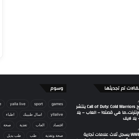
قالات تم تجديثها
وسوم
e
yalla live
sport
games
مصطلح Call of Duty: Cold Warriors ينتشر
إنترنت..ما هي قصته! – العاب – يلا
yllalive
اسال طبيبك
اطباء
يلا لايف
اقتصاد
العاب
تغذية
صحة
اتحاد WWE يسجل ثلاث علامات تجارية
صحة وتغذية
طب
طب بديل