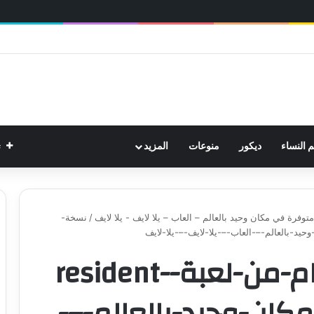
ت
م النساء
ديكور
منوعات
المزيد
/
نسخة-
نسخة-مثيرة-للاهتمام-من-لعبة-resident-
ي-مكان-وحيد-بالعالم-–-