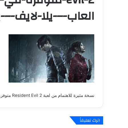
العاب-–-يلا-لايف-–-ي
نسخة مثيرة للاهتمام من لعبة Resident Evil 2 متوفرة في مكان وحيد بالعالم – العاب – يلا لايف – يلا لايف
اترك تعليقاً