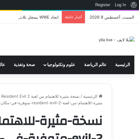
نبذة
Register
Log In
عن
السبت, أغسطس 8 2026
أخبار عاجلة
اتحاد WWE يسجل ثلاث علامات تجارية تتعلق في الألعاب..هل هناك إعلان قريب! – العاب – يلا لايف – يلا لايف
ووردبريس
الرئيسية
عالم الرياضة
علوم وتكنولوجيا
صحة وتغذية
عال
الرئيسية
/
نسخة مثيرة للاهتمام من لعبة Resident Evil 2 متوفرة في مكان وحيد بالعالم – العاب – يلا لايف - يلا لايف
مثيرة-للاهتمام-من-لعبة-resident-evil-2-متوفرة-في-مكان-وحيد-بالعالم-–-العاب-–-يلا-لايف-–-يلا-لايف
evil-2-متوفرة-ف