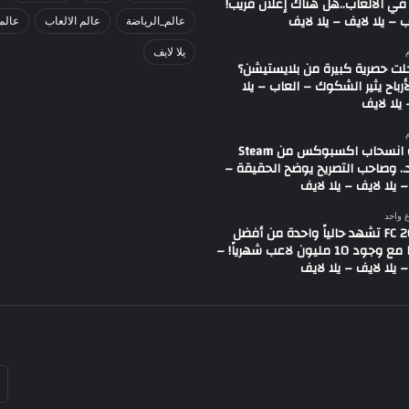
في الألعاب..هل هناك إعلان قريب!
 – يلا لايف – يلا لايف
عالم_الرياضة
عالم الالعاب
عالم
يلا لايف
لت حصرية كبيرة من بلايستيشن؟
لأرباح يثير الشكوك – العاب – يلا
يلا لايف
شائعة انسحاب اكسبوكس من Steam
.. وصاحب التصريح يوضح الحقيقة –
 يلا لايف – يلا لايف
ع واحد
لعبة FC 26 تشهد حالياً واحدة من أفضل
حالاتها مع وجود 10 مليون لاعب شهرياً! –
 يلا لايف – يلا لايف
أد
بر