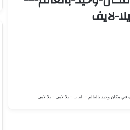
لا-لايف