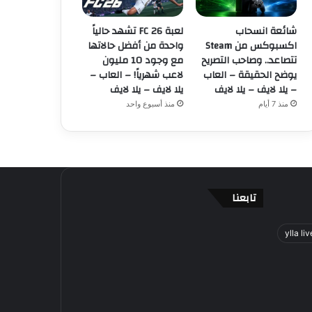
شائعة انسحاب
لعبة FC 26 تشهد حالياً
اكسبوكس من Steam
واحدة من أفضل حالاتها
تتصاعد.. وصاحب التصريح
مع وجود 10 مليون
يوضح الحقيقة – العاب
لاعب شهرياً! – العاب –
– يلا لايف – يلا لايف
يلا لايف – يلا لايف
منذ 7 أيام
منذ أسبوع واحد
تابعنا
ylla liv