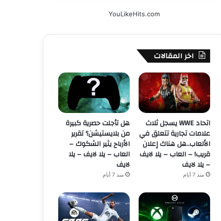
YouLikeHits.com
اخر المقالات
اتحاد WWE يسجل ثلاث
هل تأجلت حصرية كبيرة
علامات تجارية تتعلق في
من بلايستيشن؟ تقرير
الألعاب..هل هناك إعلان
الأرباح يثير الشكوك –
قريب! – العاب – يلا لايف
العاب – يلا لايف – يلا
– يلا لايف
لايف
منذ 7 أيام
منذ 7 أيام