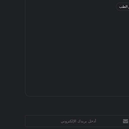
 الطب
خل
يدك