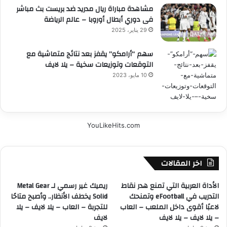
مشاهدة مباراة ريال مدريد ضد بريست بث مباشر
فى دوري أبطال أوروبا – عالم الرياضة
29 يناير، 2025
سهم “أرامكو” يقفز بعد نتائج متماشية مع
التوقعات وتوزيعات سخية – يلا لايف
10 مايو، 2023
YouLikeHits.com
اخر المقالات
الأداة العربية التي تمنع هدر نقاط
ريميك غير رسمي لـ Metal Gear
التدريب في eFootball وتمنحك
Solid يخطف الأنظار.. وأصبح متاحًا
لاعبًا أقوى داخل الملعب – العاب
للتجربة – العاب – يلا لايف – يلا
– يلا لايف – يلا لايف
لايف