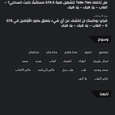
هل تخطط Take-Two لتشغيل لعبة GTA 6 مستقبلًا بالبث السحابي؟ –
العاب – يلا لايف – يلا لايف
منذ 8 ساعات
شراير: روكستار لن تكشف عن أي شيء يتعلق بطور الأونلاين في GTA
6 – العاب – يلا لايف – يلا لايف
وسوم
yllalive
ylla live
yalla live
sport
games
اسال طبيبك
اطباء
اقتصاد
العاب
تغذية
صحة
صحة وتغذية
طب
طب بديل
عالم_الرياضة
عالم الالعاب
عالم الطب
يلا لايف
تابعنا