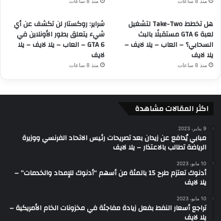
منذ 8 ساعات
منذ 8 ساعات
هل تخطط Take-Two لتشغيل
شراير: روكستار لن تكشف عن أي
لعبة GTA 6 مستقبلًا بالبث
شيء يتعلق بطور الأونلاين في
السحابي؟ – العاب – يلا لايف –
GTA 6 – العاب – يلا لايف – يلا
يلا لايف
لايف
منذ 8 ساعات
منذ 8 ساعات
اكثر المقالات مشاهدة
9 يناير، 2023
مبابي يُدافع عن زيدان بعد تصريحات رئيس الاتحاد الفرنسي ووزيرة
الرياضة تطالب بالاعتذار – يلا لايف
10 مايو، 2023
أدنوك تعتزم طرح 15 بالمئة من أسهم “أدنوك للإمداد والخدمات” –
يلا لايف
10 مايو، 2023
تراجع أسعار النفط بفعل زيادة مفاجئة في مخزونات الخام الأمريكية –
يلا لايف