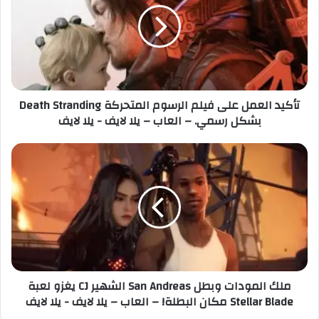
ل
ي
إ
د
ل
ا
ك
ل
ت
ع
ر
م
تأكيد العمل على فيلم الرسوم المتحركة Death Stranding
و
ل
بشكل رسمي. – العاب – يلا لايف - يلا لايف
ن
ع
ي
ل
ى
م
ف
ل
ي
ك
ل
ا
م
ل
ا
م
ل
و
ر
د
س
ا
ملك المودات وبطل San Andreas الشهير CJ يغزو لعبة
و
ت
Stellar Blade مكان البطلة! – العاب – يلا لايف - يلا لايف
م
و
ا
ب