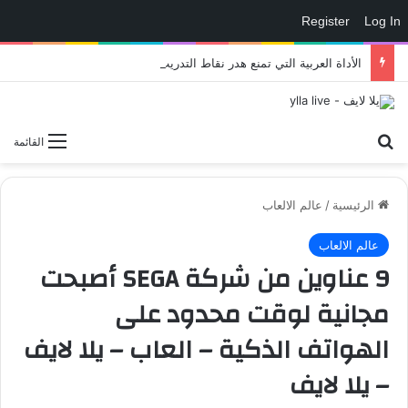
Register
Log In
الأداة العربية التي تمنع هدر نقاط التدريب في eFootball وتمنحك لاعبًا أقوى داخل الملعب – العاب – يلا لايف – يلا لايف
بحث عن
القائمة
الرئيسية
/
عالم الالعاب
عالم الالعاب
9 عناوين من شركة SEGA أصبحت
مجانية لوقت محدود على
الهواتف الذكية – العاب – يلا لايف
– يلا لايف