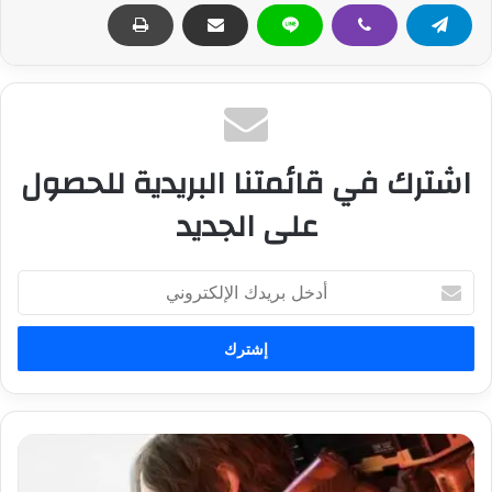
اشترك في قائمتنا البريدية للحصول
على الجديد
أ
د
خ
ل
ب
ر
ي
د
ت
ك
أ
ا
ك