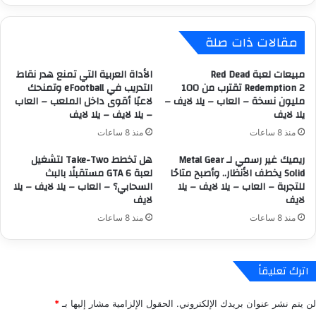
ل
ط
م
ل
مقالات ذات صلة
ت
S
ح
a
ر
n
مبيعات لعبة Red Dead
الأداة العربية التي تمنع هدر نقاط
ك
A
Redemption 2 تقترب من 100
التدريب في eFootball وتمنحك
ة
مليون نسخة – العاب – يلا لايف –
لاعبًا أقوى داخل الملعب – العاب
n
يلا لايف
– يلا لايف – يلا لايف
D
d
e
r
منذ 8 ساعات
منذ 8 ساعات
a
e
ريميك غير رسمي لـ Metal Gear
هل تخطط Take-Two لتشغيل
t
a
Solid يخطف الأنظار.. وأصبح متاحًا
لعبة GTA 6 مستقبلًا بالبث
h
s
للتجربة – العاب – يلا لايف – يلا
السحابي؟ – العاب – يلا لايف – يلا
S
ا
لايف
لايف
t
ل
r
ش
منذ 8 ساعات
منذ 8 ساعات
a
ه
n
ي
d
ر
اترك تعليقاً
i
C
n
J
لن يتم نشر عنوان بريدك الإلكتروني.
الحقول الإلزامية مشار إليها بـ
*
g
ي