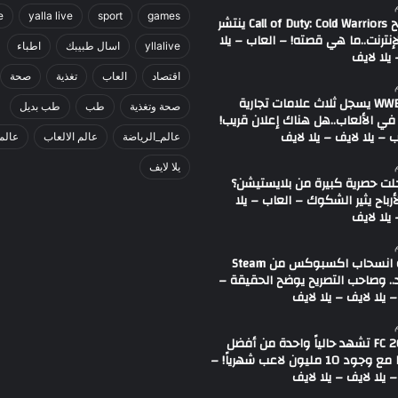
e
yalla live
sport
games
مصطلح Call of Duty: Cold Warriors ينتشر
إنترنت..ما هي قصته! – العاب – يلا
yllalive
اسال طبيبك
اطباء
يلا لايف
اقتصاد
العاب
تغذية
صحة
اتحاد WWE يسجل ثلاث علامات تجارية
صحة وتغذية
طب
طب بديل
في الألعاب..هل هناك إعلان قريب!
 – يلا لايف – يلا لايف
عالم_الرياضة
عالم الالعاب
عالم
يلا لايف
لت حصرية كبيرة من بلايستيشن؟
لأرباح يثير الشكوك – العاب – يلا
يلا لايف
شائعة انسحاب اكسبوكس من Steam
.. وصاحب التصريح يوضح الحقيقة –
 يلا لايف – يلا لايف
لعبة FC 26 تشهد حالياً واحدة من أفضل
حالاتها مع وجود 10 مليون لاعب شهرياً! –
 يلا لايف – يلا لايف