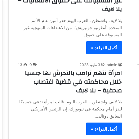
غير المسبوقة على حقوق الأفغانيات –
يلا لايف
يلا لايف واشنطن ـ العرب اليوم حذر أمين عام الأمم
المتحدة ‘أنطونيو جوتيريش’، من الاعتداءات المنهجية غير
المسبوقة على حقوق…
أكمل القراءة »
admin
3 مايو، 2023
0
13
امرأة تتهم ترامب بالتحرش بها جنسيا
خلال محاكمته في قضية اغتصاب
صحفية – يلا لايف
يلا لايف واشنطن – العرب اليوم قالت امرأة تدعى جيسيكا
ليدز أمام محكمة في نيويورك، إن الرئيس الأمريكي
السابق دونالد…
أكمل القراءة »