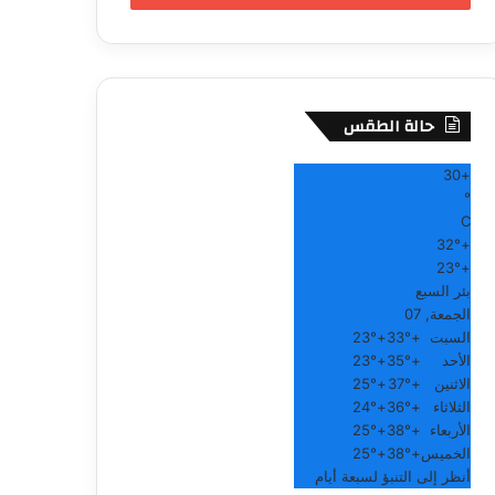
حالة الطقس
30
+
°
C
32°
+
23°
+
بئر السبع
الجمعة, 07
السبت
+
33°
+
23°
الأحد
+
35°
+
23°
الاثنين
+
37°
+
25°
الثلاثاء
+
36°
+
24°
الأربعاء
+
38°
+
25°
الخميس
+
38°
+
25°
أنظر إلى التنبؤ لسبعة أيام