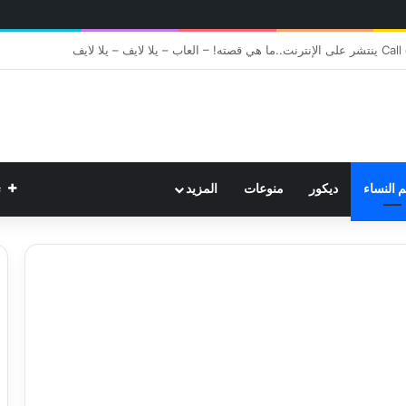
ت
م النساء
ديكور
منوعات
المزيد