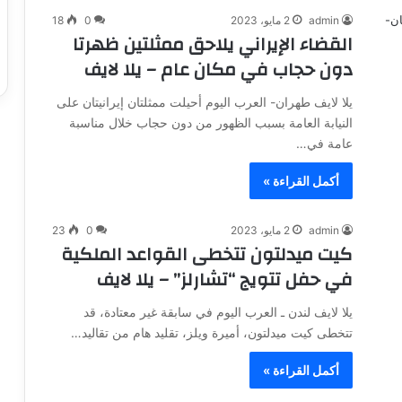
admin
2 مايو، 2023
0
18
القضاء الإيراني يلاحق ممثلتين ظهرتا
دون حجاب في مكان عام – يلا لايف
يلا لايف طهران- العرب اليوم أحيلت ممثلتان إيرانيتان على
النيابة العامة بسبب الظهور من دون حجاب خلال مناسبة
عامة في…
أكمل القراءة »
admin
2 مايو، 2023
0
23
كيت ميدلتون تتخطى القواعد الملكية
في حفل تتويج “تشارلز” – يلا لايف
يلا لايف لندن ـ العرب اليوم في سابقة غير معتادة، قد
تتخطى كيت ميدلتون، أميرة ويلز، تقليد هام من تقاليد…
أكمل القراءة »