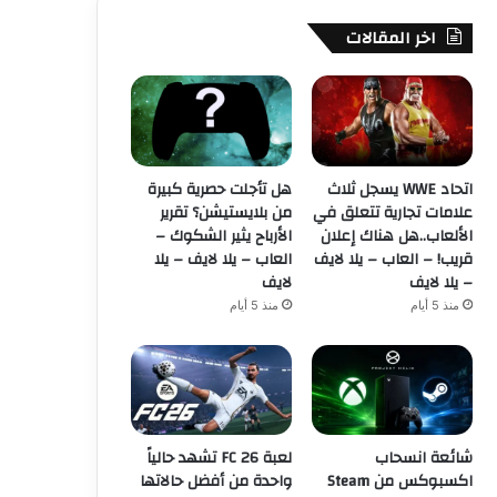
اخر المقالات
اتحاد WWE يسجل ثلاث
هل تأجلت حصرية كبيرة
علامات تجارية تتعلق في
من بلايستيشن؟ تقرير
الألعاب..هل هناك إعلان
الأرباح يثير الشكوك –
قريب! – العاب – يلا لايف
العاب – يلا لايف – يلا
– يلا لايف
لايف
منذ 5 أيام
منذ 5 أيام
شائعة انسحاب
لعبة FC 26 تشهد حالياً
اكسبوكس من Steam
واحدة من أفضل حالاتها