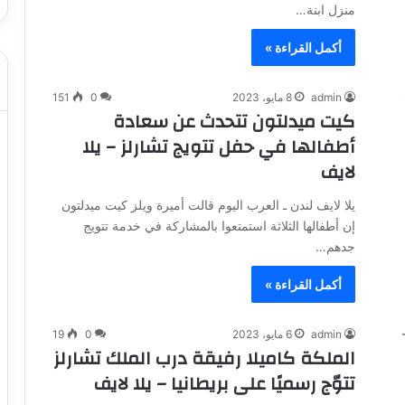
منزل ابنة…
أكمل القراءة »
admin
8 مايو، 2023
0
151
كيت ميدلتون تتحدث عن سعادة
أطفالها في حفل تتويج تشارلز – يلا
لايف
يلا لايف لندن ـ العرب اليوم قالت أميرة ويلز كيت ميدلتون
إن أطفالها الثلاثة استمتعوا بالمشاركة في خدمة تتويج
جدهم…
أكمل القراءة »
admin
6 مايو، 2023
0
19
الملكة كاميلا رفيقة درب الملك تشارلز
تتوّج رسميًا على بريطانيا – يلا لايف