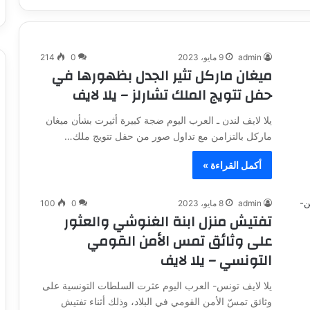
admin
9 مايو، 2023
0
214
ميغان ماركل تثير الجدل بظهورها في
حفل تتويج الملك تشارلز – يلا لايف
يلا لايف لندن ـ العرب اليوم ضجة كبيرة أثيرت بشأن ميغان
ماركل بالتزامن مع تداول صور من حفل تتويج ملك…
أكمل القراءة »
admin
8 مايو، 2023
0
100
تفتيش منزل ابنة الغنوشي والعثور
على وثائق تمس الأمن القومي
التونسي – يلا لايف
يلا لايف تونس- العرب اليوم عثرت السلطات التونسية على
وثائق تمسّ الأمن القومي في البلاد، وذلك أثناء تفتيش