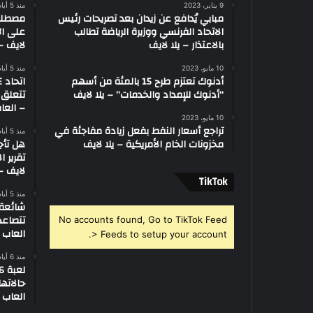
9 يناير، 2023
منذ 5 أيام
مبابي يُدافع عن زيدان بعد تصريحات رئيس
الاتحاد الفرنسي ووزيرة الرياضة تطالب
على ال
بالاعتذار – يلا لايف
لايف – 
10 مايو، 2023
منذ 5 أيام
أدنوك تعتزم طرح 15 بالمئة من أسهم
“أدنوك للإمداد والخدمات” – يلا لايف
تتعلق 
– العاب
10 مايو، 2023
تراجع أسعار النفط بفعل زيادة مفاجئة في
منذ 5 أيام
مخزونات الخام الأمريكية – يلا لايف
هل تأج
تقرير ا
لايف – 
‫TikTok
منذ 5 أيام
تتصاعد
No accounts found, Go to TikTok Feed
العاب –
> Feeds to setup your account.
منذ 6 أيام
العاب –