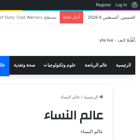
نبذة
Register
Log In
عن
الخميس, أغسطس 6 2026
أخبار عاجلة
اتحاد WWE يسجل ثلاث علامات تجارية تتعلق في الألعاب..هل هناك إعلان قريب! – العاب – يلا لايف – يلا لايف
ووردبريس
الرئيسية
عالم الرياضة
علوم وتكنولوجيا
صحة وتغذية
عال
الرئيسية
/
عالم النساء
عالم النساء
عالم النساء