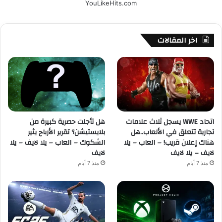
YouLikeHits.com
اخر المقالات
اتحاد WWE يسجل ثلاث علامات
هل تأجلت حصرية كبيرة من
تجارية تتعلق في الألعاب..هل
بلايستيشن؟ تقرير الأرباح يثير
هناك إعلان قريب! – العاب – يلا
الشكوك – العاب – يلا لايف – يلا
لايف – يلا لايف
لايف
منذ 7 أيام
منذ 7 أيام