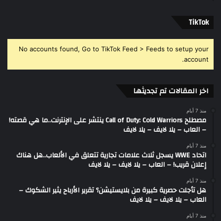
‫TikTok
No accounts found, Go to TikTok Feed > Feeds to setup your
account.
اخر المقالات تم تجديثها
منذ 7 أيام
مصطلح Call of Duty: Cold Warriors ينتشر على الإنترنت..ما هي قصته!
– العاب – يلا لايف – يلا لايف
منذ 7 أيام
اتحاد WWE يسجل ثلاث علامات تجارية تتعلق في الألعاب..هل هناك
إعلان قريب! – العاب – يلا لايف – يلا لايف
منذ 7 أيام
هل تأجلت حصرية كبيرة من بلايستيشن؟ تقرير الأرباح يثير الشكوك –
العاب – يلا لايف – يلا لايف
منذ 7 أيام