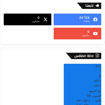
تابعنا
0
24٬124
Fans
متابعون
0
متابعون
حالة الطقس
32
+
°
C
32°
+
24°
+
بئر السبع
السبت, 08
الأحد
+
35°
+
24°