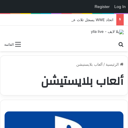
Register
Log In
اتحاد WWE يسجل ثلاث علامات تجارية تتعلق في الألعاب..هل هناك إعلان قريب! – العاب – يلا لايف – يلا لايف
بحث عن
القائمة
الرئيسية
/
ألعاب بلايستيشن
ألعاب بلايستيشن