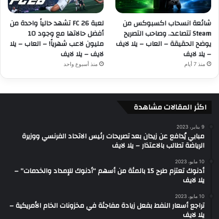
شائعة انسحاب اكسبوكس من
لعبة FC 26 تشهد حالياً واحدة من
Steam تتصاعد.. وصاحب التصريح
أفضل حالاتها مع وجود 10
يوضح الحقيقة – العاب – يلا لايف
مليون لاعب شهرياً! – العاب – يلا
– يلا لايف
لايف – يلا لايف
منذ 7 أيام
منذ أسبوع واحد
اكثر المقالات مشاهدة
9 يناير، 2023
مبابي يُدافع عن زيدان بعد تصريحات رئيس الاتحاد الفرنسي ووزيرة
الرياضة تطالب بالاعتذار – يلا لايف
10 مايو، 2023
أدنوك تعتزم طرح 15 بالمئة من أسهم “أدنوك للإمداد والخدمات” –
يلا لايف
10 مايو، 2023
تراجع أسعار النفط بفعل زيادة مفاجئة في مخزونات الخام الأمريكية –
يلا لايف