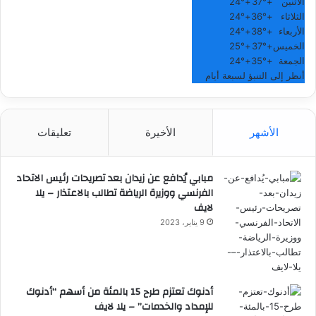
الاثنين
+
37°
+
24°
الثلاثاء
+
36°
+
24°
الأربعاء
+
38°
+
24°
الخميس
+
37°
+
25°
الجمعة
+
35°
+
24°
أنظر إلى التنبؤ لسبعة أيام
الأشهر
الأخيرة
تعليقات
مبابي يُدافع عن زيدان بعد تصريحات رئيس الاتحاد
الفرنسي ووزيرة الرياضة تطالب بالاعتذار – يلا
لايف
9 يناير، 2023
أدنوك تعتزم طرح 15 بالمئة من أسهم “أدنوك
للإمداد والخدمات” – يلا لايف