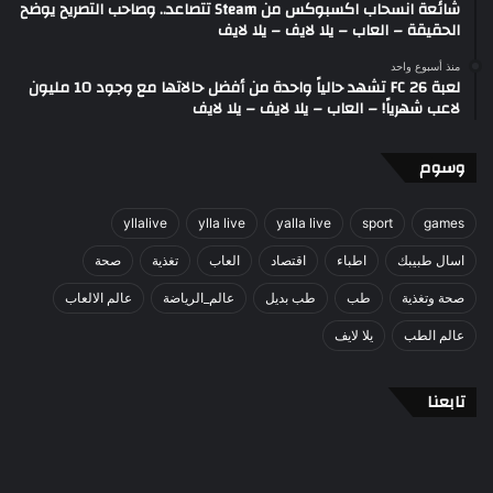
شائعة انسحاب اكسبوكس من Steam تتصاعد.. وصاحب التصريح يوضح
الحقيقة – العاب – يلا لايف – يلا لايف
منذ أسبوع واحد
لعبة FC 26 تشهد حالياً واحدة من أفضل حالاتها مع وجود 10 مليون
لاعب شهرياً! – العاب – يلا لايف – يلا لايف
وسوم
yllalive
ylla live
yalla live
sport
games
اسال طبيبك
اطباء
اقتصاد
العاب
تغذية
صحة
صحة وتغذية
طب
طب بديل
عالم_الرياضة
عالم الالعاب
عالم الطب
يلا لايف
تابعنا