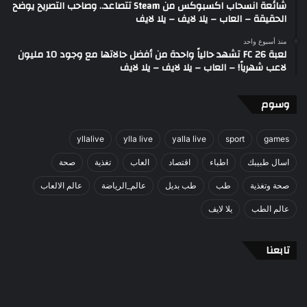
شائعة انسحاب اكسبوكس من Steam تتصاعد.. وصاحب التصريح يوضح
الحقيقة – العاب – يلا لايف – يلا لايف
منذ أسبوع واحد
لعبة FC 26 تشهد حالياً واحدة من أفضل حالاتها مع وجود 10 مليون
لاعب شهرياً! – العاب – يلا لايف – يلا لايف
وسوم
yllalive
ylla live
yalla live
sport
games
اسال طبيبك
اطباء
اقتصاد
العاب
تغذية
صحة
صحة وتغذية
طب
طب بديل
عالم_الرياضة
عالم الالعاب
عالم الطب
يلا لايف
تابعنا