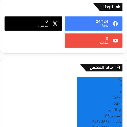
تابعنا
0
24٬124
Fans
متابعون
0
متابعون
حالة الطقس
31
+
°
C
33°
+
24°
+
بئر السبع
السبت, 08
الأحد
+
35°
+
24°