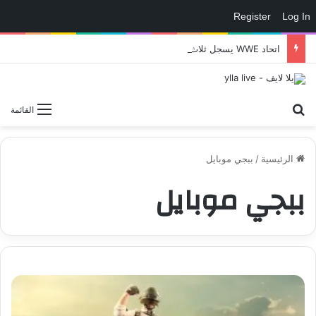
Register
Log In
اتحاد WWE يسجل ثلاث علامات تجارية تتعلق في الألعاب..هل هناك إعلان قريب! – العاب – يلا لايف – يلا لايف
بحث عن
القائمة
الرئيسية
/
ببجي موبايل
ببجي موبايل