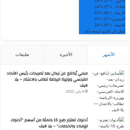
الاثنين
+
37°
+
24°
الثلاثاء
+
37°
+
24°
الأربعاء
+
38°
+
24°
الخميس
+
37°
+
25°
الجمعة
+
35°
+
24°
أنظر إلى التنبؤ لسبعة أيام
الأشهر
الأخيرة
تعليقات
مبابي يُدافع عن زيدان بعد تصريحات رئيس الاتحاد
الفرنسي ووزيرة الرياضة تطالب بالاعتذار – يلا
لايف
9 يناير، 2023
أدنوك تعتزم طرح 15 بالمئة من أسهم “أدنوك
للإمداد والخدمات” – يلا لايف