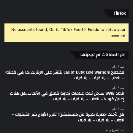
‫TikTok
No accounts found, Go to TikTok Feed > Feeds to setup your
account.
اخر المقالات تم تجديثها
منذ 7 أيام
مصطلح Call of Duty: Cold Warriors ينتشر على الإنترنت..ما هي قصته!
– العاب – يلا لايف – يلا لايف
منذ 7 أيام
اتحاد WWE يسجل ثلاث علامات تجارية تتعلق في الألعاب..هل هناك
إعلان قريب! – العاب – يلا لايف – يلا لايف
منذ 7 أيام
هل تأجلت حصرية كبيرة من بلايستيشن؟ تقرير الأرباح يثير الشكوك –
العاب – يلا لايف – يلا لايف
منذ أسبوع واحد