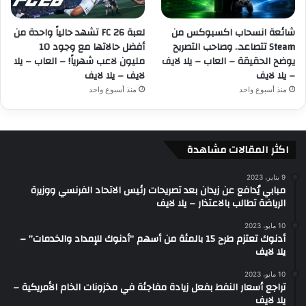
شائعة انسحاب اكسبوكس من
لعبة FC 26 تشهد حالياً واحدة من
Steam تتصاعد.. وصاحب التصريح
أفضل حالاتها مع وجود 10
يوضح الحقيقة – العاب – يلا لايف
مليون لاعب شهرياً! – العاب – يلا
– يلا لايف
لايف – يلا لايف
منذ أسبوع واحد
منذ أسبوع واحد
اكثر المقالات مشاهدة
9 يناير، 2023
مبابي يُدافع عن زيدان بعد تصريحات رئيس الاتحاد الفرنسي ووزيرة
الرياضة تطالب بالاعتذار – يلا لايف
10 مايو، 2023
أدنوك تعتزم طرح 15 بالمئة من أسهم “أدنوك للإمداد والخدمات” –
يلا لايف
10 مايو، 2023
تراجع أسعار النفط بفعل زيادة مفاجئة في مخزونات الخام الأمريكية –
يلا لايف