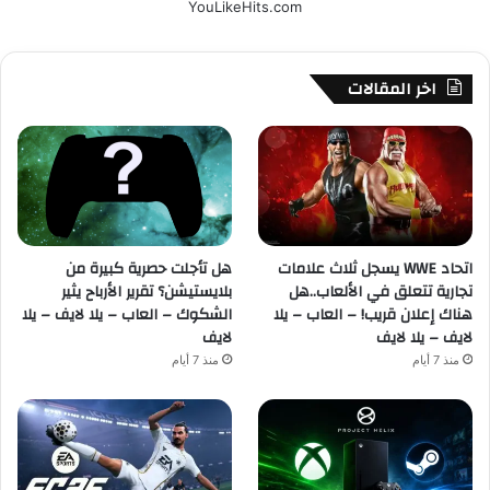
YouLikeHits.com
اخر المقالات
اتحاد WWE يسجل ثلاث علامات
هل تأجلت حصرية كبيرة من
تجارية تتعلق في الألعاب..هل
بلايستيشن؟ تقرير الأرباح يثير
هناك إعلان قريب! – العاب – يلا
الشكوك – العاب – يلا لايف – يلا
لايف – يلا لايف
لايف
منذ 7 أيام
منذ 7 أيام