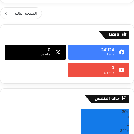
الصفحة التالية
تابعنا
0
24٬124
Fans
متابعون
0
متابعون
حالة الطقس
30
+
°
C
35°
+