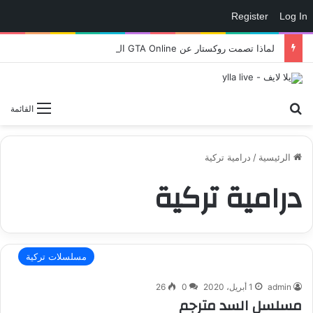
Register
Log In
لماذا تصمت روكستار عن GTA Online الجديدة؟ كل التفاصيل والنظريات المحتملة – العاب – يلا لايف – يلا لايف
بحث عن
القائمة
الرئيسية
/
درامية تركية
درامية تركية
مسلسلات تركية
admin
1 أبريل، 2020
0
26
مسلسل السد مترجم