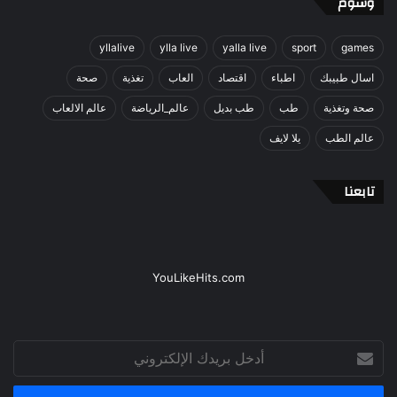
وسوم
yllalive
ylla live
yalla live
sport
games
اسال طبيبك
اطباء
اقتصاد
العاب
تغذية
صحة
صحة وتغذية
طب
طب بديل
عالم_الرياضة
عالم الالعاب
عالم الطب
يلا لايف
تابعنا
YouLikeHits.com
أدخل
بريدك
الإلكتروني