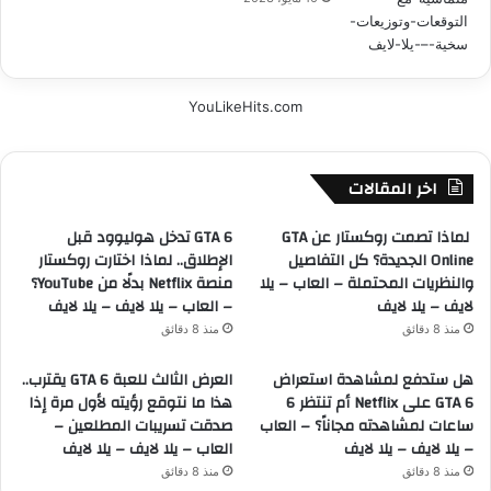
YouLikeHits.com
اخر المقالات
لماذا تصمت روكستار عن GTA
GTA 6 تدخل هوليوود قبل
Online الجديدة؟ كل التفاصيل
الإطلاق.. لماذا اختارت روكستار
والنظريات المحتملة – العاب – يلا
منصة Netflix بدلًا من YouTube؟
لايف – يلا لايف
– العاب – يلا لايف – يلا لايف
منذ 8 دقائق
منذ 8 دقائق
هل ستدفع لمشاهدة استعراض
العرض الثالث للعبة GTA 6 يقترب..
GTA 6 على Netflix أم تنتظر 6
هذا ما نتوقع رؤيته لأول مرة إذا
ساعات لمشاهدته مجاناً؟ – العاب
صدقت تسريبات المطلعين –
– يلا لايف – يلا لايف
العاب – يلا لايف – يلا لايف
منذ 8 دقائق
منذ 8 دقائق