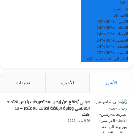
24°
+
بئر السبع
الأحد, 09
الاثنين
+
36°
+
24°
الثلاثاء
+
36°
+
24°
الأربعاء
+
37°
+
24°
الخميس
+
38°
+
24°
الجمعة
+
37°
+
24°
السبت
+
36°
+
23°
أنظر إلى التنبؤ لسبعة أيام
الأشهر
الأخيرة
تعليقات
مبابي يُدافع عن زيدان بعد تصريحات رئيس الاتحاد
الفرنسي ووزيرة الرياضة تطالب بالاعتذار – يلا
لايف
9 يناير، 2023