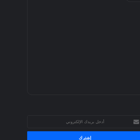
خل
يدك
إلكتروني