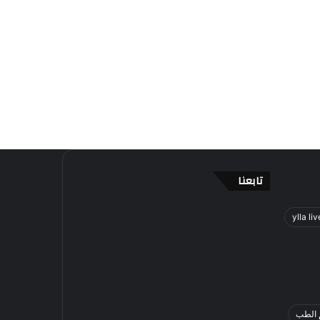
تابعنا
ylla liv
 الطب