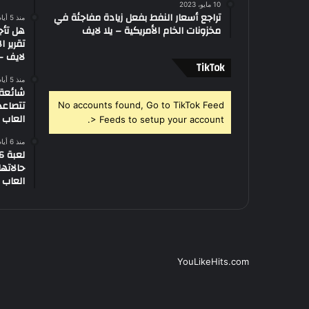
10 مايو، 2023
تراجع أسعار النفط بفعل زيادة مفاجئة في
منذ 5 أيام
مخزونات الخام الأمريكية – يلا لايف
هل تأج
تقرير ا
لايف – 
‫TikTok
منذ 5 أيام
تتصاعد
No accounts found, Go to TikTok Feed
العاب –
> Feeds to setup your account.
منذ 6 أيام
العاب –
YouLikeHits.com