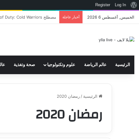
نبذة
Register
Log In
عن
الخميس, أغسطس 6 2026
أخبار عاجلة
اتحاد WWE يسجل ثلاث علامات تجارية تتعلق في الألعاب..هل هناك إعلان قريب! – العاب – يلا لايف – يلا لايف
ووردبريس
الرئيسية
عالم الرياضة
علوم وتكنولوجيا
صحة وتغذية
عال
الرئيسية
/
رمضان 2020
رمضان 2020