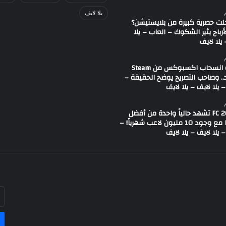
يلا لايف
لت حصرية كبيرة من بلايستيشن؟
لأرباح يثير الشكوك – العاب – يلا
يلا لايف
شائعة انسحاب اكسبوكس من Steam
.. وصاحب التصريح يوضح الحقيقة –
 يلا لايف – يلا لايف
لعبة FC 26 تشهد حالياً واحدة من أفضل
حالاتها مع وجود 10 مليون لاعب شهرياً! –
 يلا لايف – يلا لايف
أد
بر
ال