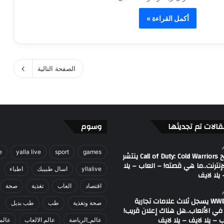
أكمل القراءة »
الصفحة التالية
قالات تم تجديثها
وسوم
e
yalla live
sport
games
مصطلح Call of Duty: Cold Warriors ينتشر
إنترنت..ما هي قصته! – العاب – يلا
yllalive
اسال طبيبك
اطباء
يلا لايف
اقتصاد
العاب
تغذية
صحة
اتحاد WWE يسجل ثلاث علامات تجارية
صحة وتغذية
طب
طب بديل
في الألعاب..هل هناك إعلان قريب!
 – يلا لايف – يلا لايف
عالم_الرياضة
عالم الالعاب
عالم