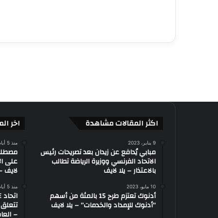
اكثر المقالات مشاهدة
اخر الم
9 يناير، 2023
منذ 5 أيام
مبابي يُدافع عن زيدان بعد تصريحات رئيس
الاتحاد الفرنسي ووزيرة الرياضة تطالب
على ال
بالاعتذار – يلا لايف
لايف – 
10 مايو، 2023
منذ 5 أيام
أدنوك تعتزم طرح 15 بالمئة من أسهم
“أدنوك للإمداد والخدمات” – يلا لايف
تتعلق 
– العاب