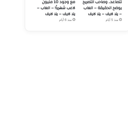
تتصاعد.. وصاحب التصريح
مع وجود 10 مليون
يوضح الحقيقة – العاب
لاعب شهرياً! – العاب –
– يلا لايف – يلا لايف
يلا لايف – يلا لايف
منذ 5 أيام
منذ 6 أيام