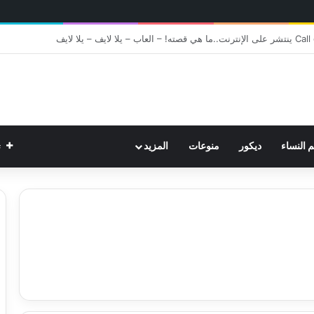
ت
م النساء
ديكور
منوعات
المزيد