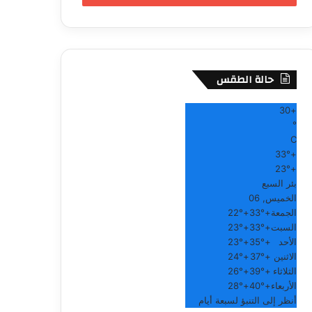
حالة الطقس
30
+
°
C
33°
+
23°
+
بئر السبع
الخميس, 06
الجمعة
+
33°
+
22°
السبت
+
33°
+
23°
الأحد
+
35°
+
23°
الاثنين
+
37°
+
24°
الثلاثاء
+
39°
+
26°
الأربعاء
+
40°
+
28°
أنظر إلى التنبؤ لسبعة أيام