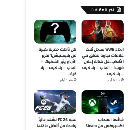
اخر المقالات
اتحاد WWE يسجل ثلاث
هل تأجلت حصرية كبيرة
علامات تجارية تتعلق في
من بلايستيشن؟ تقرير
الألعاب..هل هناك إعلان
الأرباح يثير الشكوك –
قريب! – العاب – يلا لايف
العاب – يلا لايف – يلا
– يلا لايف
لايف
منذ 5 أيام
منذ 5 أيام
شائعة انسحاب
لعبة FC 26 تشهد حالياً
اكسبوكس من Steam
واحدة من أفضل حالاتها