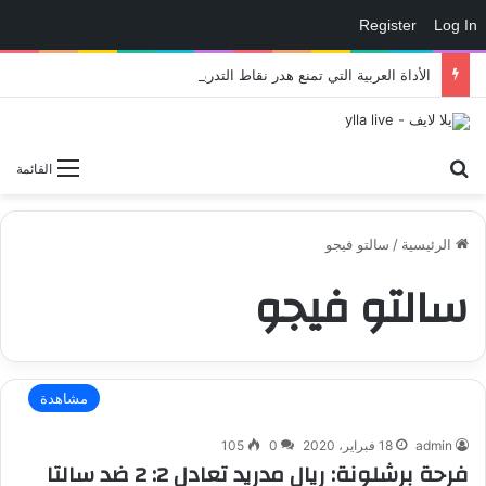
Register
Log In
الأداة العربية التي تمنع هدر نقاط التدريب في eFootball وتمنحك لاعبًا أقوى داخل الملعب – العاب – يلا لايف – يلا لايف
بحث عن
القائمة
الرئيسية
/
سالتو فيجو
سالتو فيجو
مشاهدة
admin
18 فبراير، 2020
0
105
فرحة برشلونة: ريال مدريد تعادل 2: 2 ضد سالتا