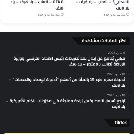
السحابي؟ – العاب – يلا لايف –
GTA 6 – العاب – يلا لايف – يلا
يلا لايف
لايف
منذ ساعة واحدة
منذ ساعة واحدة
اكثر المقالات مشاهدة
9 يناير، 2023
مبابي يُدافع عن زيدان بعد تصريحات رئيس الاتحاد الفرنسي ووزيرة
الرياضة تطالب بالاعتذار – يلا لايف
10 مايو، 2023
أدنوك تعتزم طرح 15 بالمئة من أسهم “أدنوك للإمداد والخدمات” –
يلا لايف
10 مايو، 2023
تراجع أسعار النفط بفعل زيادة مفاجئة في مخزونات الخام الأمريكية –
يلا لايف
‫TikTok