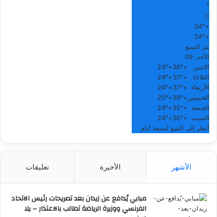
°
C
34°
+
24°
+
بئر السبع
الأحد, 09
الاثنين
+
36°
+
24°
الثلاثاء
+
37°
+
24°
الأربعاء
+
37°
+
24°
الخميس
+
38°
+
25°
الجمعة
+
35°
+
24°
السبت
+
36°
+
24°
أنظر إلى التنبؤ لسبعة أيام
الأشهر
الأخيرة
تعليقات
مبابي يُدافع عن زيدان بعد تصريحات رئيس الاتحاد
الفرنسي ووزيرة الرياضة تطالب بالاعتذار – يلا