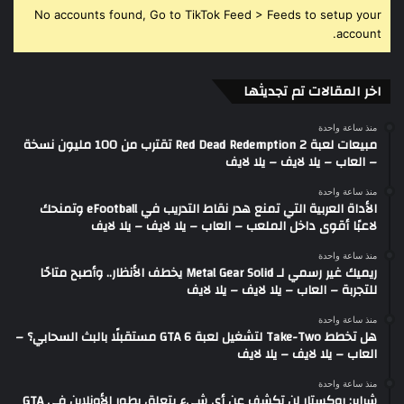
No accounts found, Go to TikTok Feed > Feeds to setup your
account.
اخر المقالات تم تجديثها
منذ ساعة واحدة
مبيعات لعبة Red Dead Redemption 2 تقترب من 100 مليون نسخة
– العاب – يلا لايف – يلا لايف
منذ ساعة واحدة
الأداة العربية التي تمنع هدر نقاط التدريب في eFootball وتمنحك
لاعبًا أقوى داخل الملعب – العاب – يلا لايف – يلا لايف
منذ ساعة واحدة
ريميك غير رسمي لـ Metal Gear Solid يخطف الأنظار.. وأصبح متاحًا
للتجربة – العاب – يلا لايف – يلا لايف
منذ ساعة واحدة
هل تخطط Take-Two لتشغيل لعبة GTA 6 مستقبلًا بالبث السحابي؟ –
العاب – يلا لايف – يلا لايف
منذ ساعة واحدة
شراير: روكستار لن تكشف عن أي شيء يتعلق بطور الأونلاين في GTA