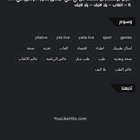
6 – العاب – يلا لايف – يلا لايف
وسوم
yllalive
ylla live
yalla live
sport
games
اسال طبيبك
اطباء
اقتصاد
العاب
تغذية
صحة
صحة وتغذية
طب
طب بديل
عالم_الرياضة
عالم الالعاب
عالم الطب
يلا لايف
تابعنا
YouLikeHits.com