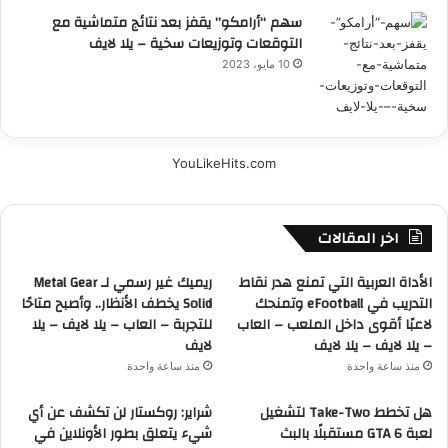
سهم “أرامكو” يقفز بعد نتائج متماشية مع
التوقعات وتوزيعات سخية – يلا لايف
10 مايو، 2023
YouLikeHits.com
اخر المقالات
الأداة العربية التي تمنع هدر نقاط
ريميك غير رسمي لـ Metal Gear
التدريب في eFootball وتمنحك
Solid يخطف الأنظار.. وأصبح متاحًا
لاعبًا أقوى داخل الملعب – العاب
للتجربة – العاب – يلا لايف – يلا
– يلا لايف – يلا لايف
لايف
منذ ساعة واحدة
منذ ساعة واحدة
هل تخطط Take-Two لتشغيل
شراير: روكستار لن تكشف عن أي
لعبة GTA 6 مستقبلًا بالبث
شيء يتعلق بطور الأونلاين في