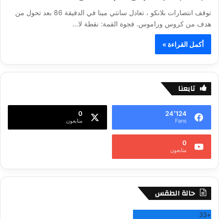
توقف انتصارات بلانكو ، تعادل سانتي مينا في الدقيقة 86 بعد تحول من
هدف من كروس وراموس. فجوة القمة: نقطة لا…
أكمل القراءة »
تابعنا
0
24٬124
Fans
متابعون
0
متابعون
حالة الطقس
33
+