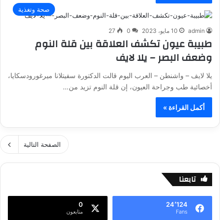
صحة وتغذية
admin
10 مايو، 2023
0
27
طبيبة عيون تكشف العلاقة بين قلة النوم
وضعف البصر – يلا لايف
يلا لايف – واشنطن – العرب اليوم قالت الدكتورة سفيتلانا ميرغورودسكايا،
أخصائية طب وجراحة العيون، إن قلة النوم تزيد من…
أكمل القراءة »
الصفحة التالية
تابعنا
0
24٬124
Fans
متابعون