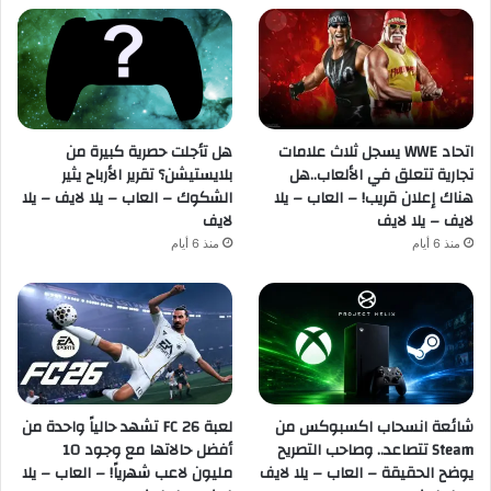
اتحاد WWE يسجل ثلاث علامات
هل تأجلت حصرية كبيرة من
تجارية تتعلق في الألعاب..هل
بلايستيشن؟ تقرير الأرباح يثير
هناك إعلان قريب! – العاب – يلا
الشكوك – العاب – يلا لايف – يلا
لايف – يلا لايف
لايف
منذ 6 أيام
منذ 6 أيام
شائعة انسحاب اكسبوكس من
لعبة FC 26 تشهد حالياً واحدة من
Steam تتصاعد.. وصاحب التصريح
أفضل حالاتها مع وجود 10
يوضح الحقيقة – العاب – يلا لايف
مليون لاعب شهرياً! – العاب – يلا