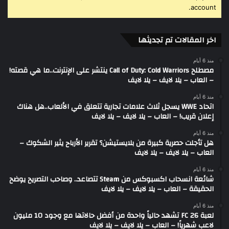
account.
اخر المقالات تم تجديثها
منذ 6 أيام
مصطلح Call of Duty: Cold Warriors ينتشر على الإنترنت..ما هي قصته!
– العاب – يلا لايف – يلا لايف
منذ 6 أيام
اتحاد WWE يسجل ثلاث علامات تجارية تتعلق في الألعاب..هل هناك
إعلان قريب! – العاب – يلا لايف – يلا لايف
منذ 6 أيام
هل تأجلت حصرية كبيرة من بلايستيشن؟ تقرير الأرباح يثير الشكوك –
العاب – يلا لايف – يلا لايف
منذ 6 أيام
شائعة انسحاب اكسبوكس من Steam تتصاعد.. وصاحب التصريح يوضح
الحقيقة – العاب – يلا لايف – يلا لايف
منذ 6 أيام
لعبة FC 26 تشهد حالياً واحدة من أفضل حالاتها مع وجود 10 مليون
لاعب شهرياً! – العاب – يلا لايف – يلا لايف