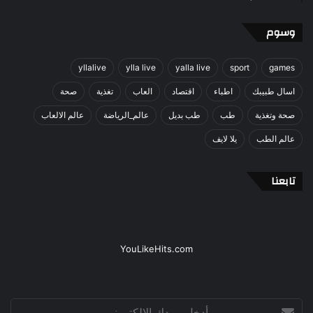
وسوم
yllalive
ylla live
yalla live
sport
games
اسال طبيبك
اطباء
اقتصاد
العاب
تغذية
صحة
صحة وتغذية
طب
طب بديل
عالم_الرياضة
عالم الالعاب
عالم الطب
يلا لايف
تابعنا
YouLikeHits.com
أدخل