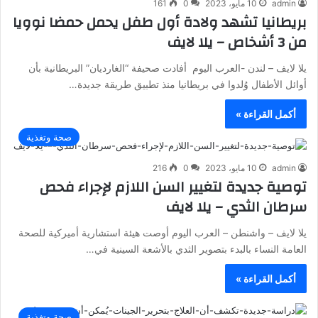
admin
10 مايو، 2023
0
161
بريطانيا تشهد ولادة أول طفل يحمل حمضا نوويا
من 3 أشخاص – يلا لايف
يلا لايف – لندن -العرب اليوم أفادت صحيفة “الغارديان” البريطانية بأن
أوائل الأطفال وُلدوا في بريطانيا منذ تطبيق طريقة جديدة…
أكمل القراءة »
صحة وتغذية
admin
10 مايو، 2023
0
216
توصية جديدة لتغيير السن اللازم لإجراء فحص
سرطان الثدي – يلا لايف
يلا لايف – واشنطن – العرب اليوم أوصت هيئة استشارية أميركية للصحة
العامة النساء بالبدء بتصوير الثدي بالأشعة السينية في…
أكمل القراءة »
صحة وتغذية