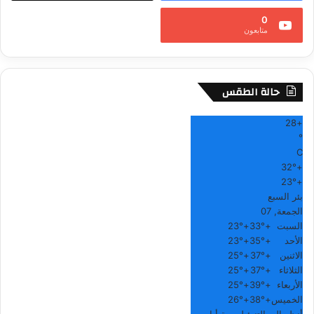
0
متابعون
حالة الطقس
28
+
°
C
32°
+
23°
+
بئر السبع
الجمعة, 07
السبت
+
33°
+
23°
الأحد
+
35°
+
23°
الاثنين
+
37°
+
25°
الثلاثاء
+
37°
+
25°
الأربعاء
+
39°
+
25°
الخميس
+
38°
+
26°