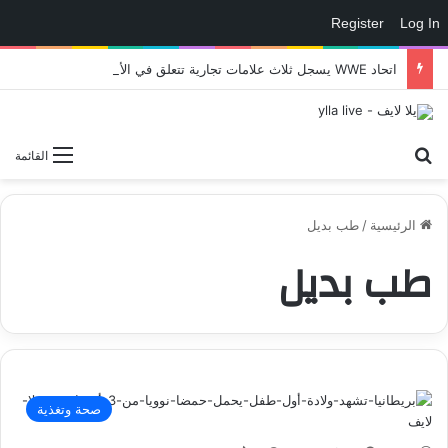
Register
Log In
اتحاد WWE يسجل ثلاث علامات تجارية تتعلق في الألعاب..هل هناك إعلان قريب! – العاب – يلا لايف – يلا لايف
بحث عن
القائمة
الرئيسية
/
طب بديل
طب بديل
صحة وتغذية