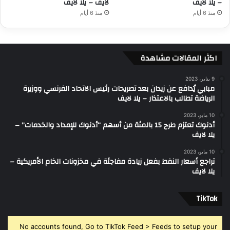
– يلا لايف
لايف – يلا لايف
منذ 6 أيام
منذ 6 أيام
اكثر المقالات مشاهدة
9 يناير، 2023
مبابي يُدافع عن زيدان بعد تصريحات رئيس الاتحاد الفرنسي ووزيرة
الرياضة تطالب بالاعتذار – يلا لايف
10 مايو، 2023
أدنوك تعتزم طرح 15 بالمئة من أسهم “أدنوك للإمداد والخدمات” –
يلا لايف
10 مايو، 2023
تراجع أسعار النفط بفعل زيادة مفاجئة في مخزونات الخام الأمريكية –
يلا لايف
‫TikTok
No accounts found, Go to TikTok Feed > Feeds to setup your