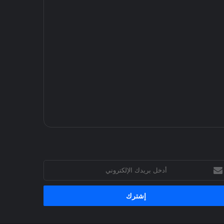
خل
يدك
إلكتروني