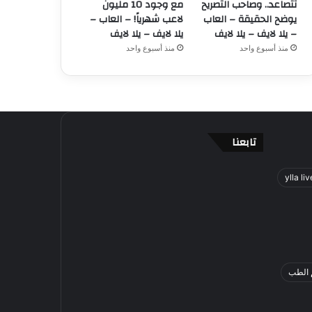
تتصاعد.. وصاحب التصريح
مع وجود 10 مليون
يوضح الحقيقة – العاب
لاعب شهرياً! – العاب –
– يلا لايف – يلا لايف
يلا لايف – يلا لايف
منذ أسبوع واحد
منذ أسبوع واحد
تابعنا
ylla liv
 الطب