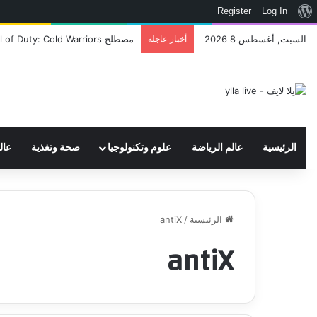
نبذة
Register
Log In
عن
السبت, أغسطس 8 2026
أخبار عاجلة
اتحاد WWE يسجل ثلاث علامات تجارية تتعلق في الألعاب..هل هناك إعلان قريب! – العاب – يلا لايف – يلا لايف
ووردبريس
الرئيسية
عالم الرياضة
علوم وتكنولوجيا
صحة وتغذية
عال
الرئيسية
/
antiX
antiX