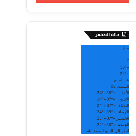
حالة الطقس
31
+
°
C
33°
+
24°
+
بئر السبع
السبت, 08
الأحد
+
35°
+
24°
الاثنين
+
37°
+
24°
الثلاثاء
+
37°
+
24°
الأربعاء
+
38°
+
24°
الخميس
+
37°
+
25°
الجمعة
+
35°
+
24°
أنظر إلى التنبؤ لسبعة أيام