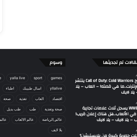
قالات تم تجديثها
وسوم
e
yalla live
sport
games
مصطلح Call of Duty: Cold Warriors ينتشر
إنترنت..ما هي قصته! – العاب – يلا
yllalive
اسال طبيبك
اطباء
يلا لايف
اقتصاد
العاب
تغذية
صحة
اتحاد WWE يسجل ثلاث علامات تجارية
صحة وتغذية
طب
طب بديل
في الألعاب..هل هناك إعلان قريب!
 – يلا لايف – يلا لايف
عالم_الرياضة
عالم الالعاب
عالم
يلا لايف
لت حصرية كبيرة من بلايستيشن؟