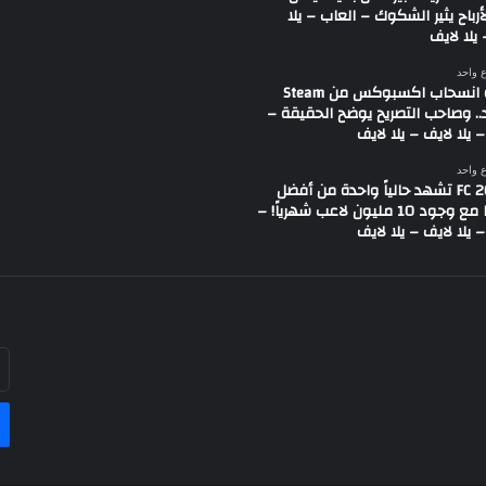
لأرباح يثير الشكوك – العاب – يلا
يلا لايف
ع واحد
شائعة انسحاب اكسبوكس من Steam
.. وصاحب التصريح يوضح الحقيقة –
 يلا لايف – يلا لايف
ع واحد
لعبة FC 26 تشهد حالياً واحدة من أفضل
حالاتها مع وجود 10 مليون لاعب شهرياً! –
 يلا لايف – يلا لايف
أد
بر
ال