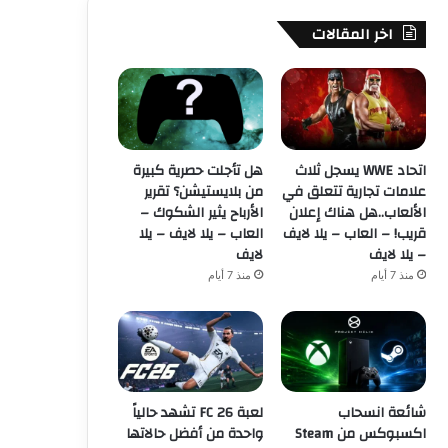
اخر المقالات
اتحاد WWE يسجل ثلاث
هل تأجلت حصرية كبيرة
علامات تجارية تتعلق في
من بلايستيشن؟ تقرير
الألعاب..هل هناك إعلان
الأرباح يثير الشكوك –
قريب! – العاب – يلا لايف
العاب – يلا لايف – يلا
– يلا لايف
لايف
منذ 7 أيام
منذ 7 أيام
شائعة انسحاب
لعبة FC 26 تشهد حالياً
اكسبوكس من Steam
واحدة من أفضل حالاتها