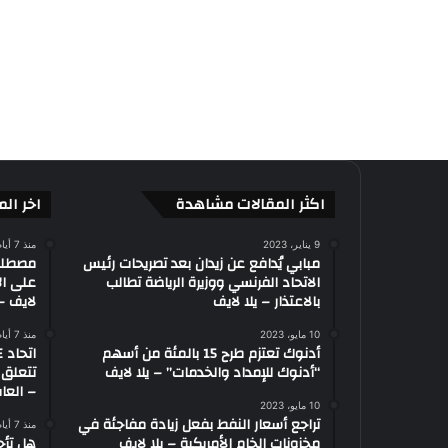
اكثر المقالات مشاهدة
اخر الم
9 يناير، 2023
منذ 7 أيام
مبابي يُدافع عن زيدان بعد تصريحات رئيس
الاتحاد الفرنسي ووزيرة الرياضة تطالب
على ال
بالاعتذار – يلا لايف
لايف – 
10 مايو، 2023
منذ 7 أيام
أدنوك تعتزم طرح 15 بالمئة من أسهم
“أدنوك للإمداد والخدمات” – يلا لايف
تتعلق 
– العاب
10 مايو، 2023
تراجع أسعار النفط بفعل زيادة مفاجئة في
منذ 7 أيام
مخزونات الخام الأمريكية – يلا لايف
هل تأج