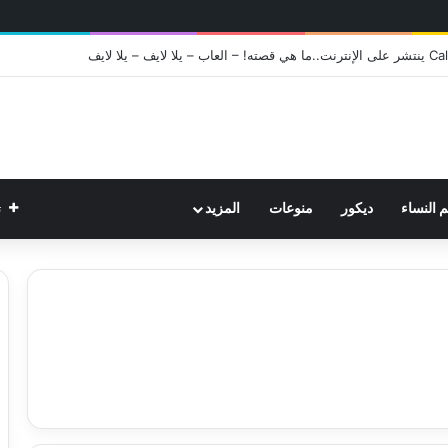
ت
م النساء
ديكور
منوعات
المزيد