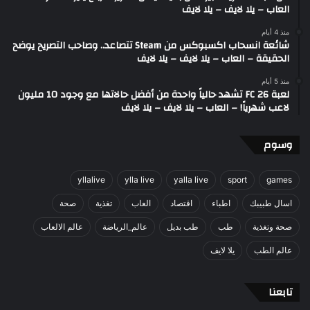
العاب – يلا لايف – يلا لايف
منذ 4 أيام
شائعة انسحاب اكسبوكس من Steam تتصاعد.. وصاحب التصريح يوضح
الحقيقة – العاب – يلا لايف – يلا لايف
منذ 5 أيام
لعبة FC 26 تشهد حالياً واحدة من أفضل حالاتها مع وجود 10 مليون
لاعب شهرياً! – العاب – يلا لايف – يلا لايف
وسوم
yllalive
ylla live
yalla live
sport
games
اسال طبيبك
اطباء
اقتصاد
العاب
تغذية
صحة
صحة وتغذية
طب
طب بديل
عالم_الرياضة
عالم الالعاب
عالم الطب
يلا لايف
تابعنا