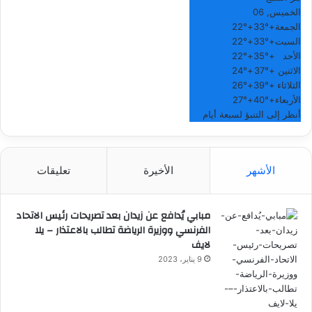
الخميس, 06
الجمعة
+
33°
+
22°
السبت
+
33°
+
22°
الأحد
+
35°
+
22°
الاثنين
+
37°
+
24°
الثلاثاء
+
39°
+
26°
الأربعاء
+
40°
+
27°
أنظر إلى التنبؤ لسبعة أيام
الأشهر
الأخيرة
تعليقات
مبابي يُدافع عن زيدان بعد تصريحات رئيس الاتحاد
الفرنسي ووزيرة الرياضة تطالب بالاعتذار – يلا
لايف
9 يناير، 2023