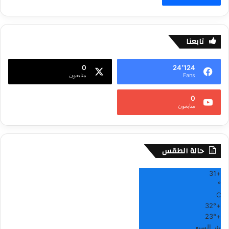
تابعنا
0
24٬124
Fans
متابعون
0
متابعون
حالة الطقس
31
+
°
C
32°
+
23°
+
بئر السبع