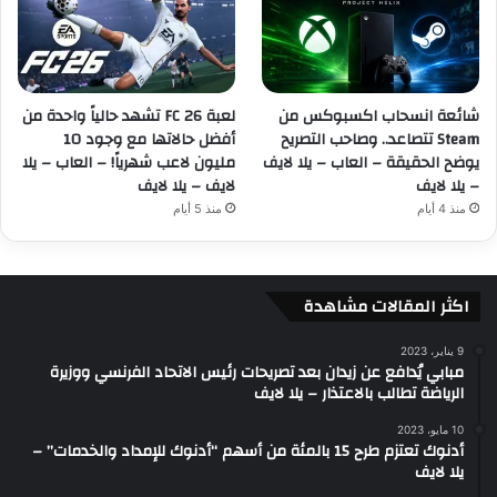
شائعة انسحاب اكسبوكس من
لعبة FC 26 تشهد حالياً واحدة من
Steam تتصاعد.. وصاحب التصريح
أفضل حالاتها مع وجود 10
يوضح الحقيقة – العاب – يلا لايف
مليون لاعب شهرياً! – العاب – يلا
– يلا لايف
لايف – يلا لايف
منذ 4 أيام
منذ 5 أيام
اكثر المقالات مشاهدة
9 يناير، 2023
مبابي يُدافع عن زيدان بعد تصريحات رئيس الاتحاد الفرنسي ووزيرة
الرياضة تطالب بالاعتذار – يلا لايف
10 مايو، 2023
أدنوك تعتزم طرح 15 بالمئة من أسهم “أدنوك للإمداد والخدمات” –
يلا لايف