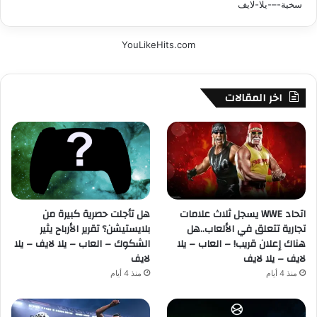
YouLikeHits.com
اخر المقالات
اتحاد WWE يسجل ثلاث علامات
هل تأجلت حصرية كبيرة من
تجارية تتعلق في الألعاب..هل
بلايستيشن؟ تقرير الأرباح يثير
هناك إعلان قريب! – العاب – يلا
الشكوك – العاب – يلا لايف – يلا
لايف – يلا لايف
لايف
منذ 4 أيام
منذ 4 أيام