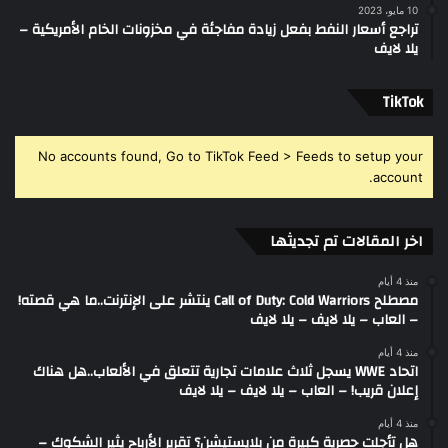
10 مايو، 2023
تراجع أسعار النفط بفعل زيادة مفاجئة في مخزونات الخام الأمريكية –
يلا لايف
‫TikTok
No accounts found, Go to TikTok Feed > Feeds to setup your
account.
اخر المقالات تم تجديثها
منذ 4 أيام
مصطلح Call of Duty: Cold Warriors ينتشر على الإنترنت..ما هي قصته!
– العاب – يلا لايف – يلا لايف
منذ 4 أيام
اتحاد WWE يسجل ثلاث علامات تجارية تتعلق في الألعاب..هل هناك
إعلان قريب! – العاب – يلا لايف – يلا لايف
منذ 4 أيام
هل تأجلت حصرية كبيرة من بلايستيشن؟ تقرير الأرباح يثير الشكوك –