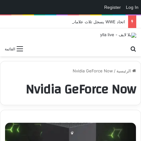
Register
Log In
اتحاد WWE يسجل ثلاث علامات تجارية تتعلق في الألعاب..هل هناك إعلان قريب! – العاب – يلا لايف – يلا لايف
بحث عن
القائمة
الرئيسية
/
Nvidia GeForce Now
Nvidia GeForce Now