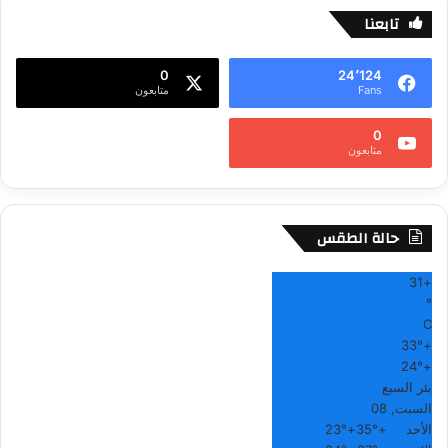
تابعنا
0
24٬124
Fans
متابعون
0
متابعون
حالة الطقس
31
+
°
C
33°
+
24°
+
بئر السبع
السبت, 08
الأحد
+
35°
+
23°