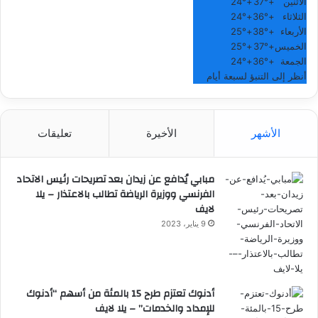
الاثنين
+
37°
+
24°
الثلاثاء
+
36°
+
24°
الأربعاء
+
38°
+
25°
الخميس
+
37°
+
25°
الجمعة
+
36°
+
24°
أنظر إلى التنبؤ لسبعة أيام
الأشهر
الأخيرة
تعليقات
مبابي يُدافع عن زيدان بعد تصريحات رئيس الاتحاد
الفرنسي ووزيرة الرياضة تطالب بالاعتذار – يلا
لايف
9 يناير، 2023
أدنوك تعتزم طرح 15 بالمئة من أسهم “أدنوك
للإمداد والخدمات” – يلا لايف