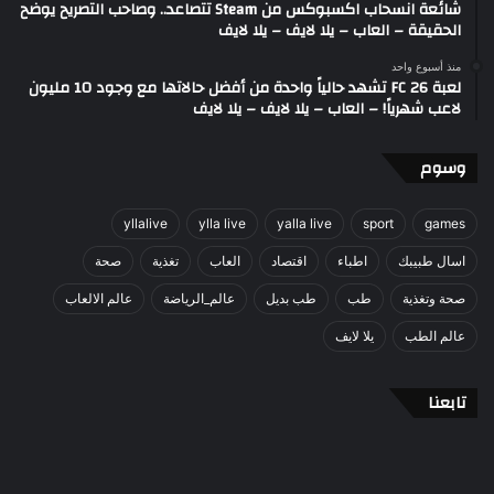
شائعة انسحاب اكسبوكس من Steam تتصاعد.. وصاحب التصريح يوضح
الحقيقة – العاب – يلا لايف – يلا لايف
منذ أسبوع واحد
لعبة FC 26 تشهد حالياً واحدة من أفضل حالاتها مع وجود 10 مليون
لاعب شهرياً! – العاب – يلا لايف – يلا لايف
وسوم
yllalive
ylla live
yalla live
sport
games
اسال طبيبك
اطباء
اقتصاد
العاب
تغذية
صحة
صحة وتغذية
طب
طب بديل
عالم_الرياضة
عالم الالعاب
عالم الطب
يلا لايف
تابعنا