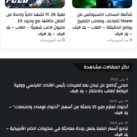
شائعة انسحاب اكسبوكس من
لعبة FC 26 تشهد حالياً واحدة من
Steam تتصاعد.. وصاحب التصريح
أفضل حالاتها مع وجود 10
يوضح الحقيقة – العاب – يلا لايف
مليون لاعب شهرياً! – العاب – يلا
– يلا لايف
لايف – يلا لايف
منذ أسبوع واحد
منذ أسبوع واحد
اكثر المقالات مشاهدة
9 يناير، 2023
مبابي يُدافع عن زيدان بعد تصريحات رئيس الاتحاد الفرنسي ووزيرة
الرياضة تطالب بالاعتذار – يلا لايف
10 مايو، 2023
أدنوك تعتزم طرح 15 بالمئة من أسهم “أدنوك للإمداد والخدمات” –
يلا لايف
10 مايو، 2023
تراجع أسعار النفط بفعل زيادة مفاجئة في مخزونات الخام الأمريكية –
يلا لايف