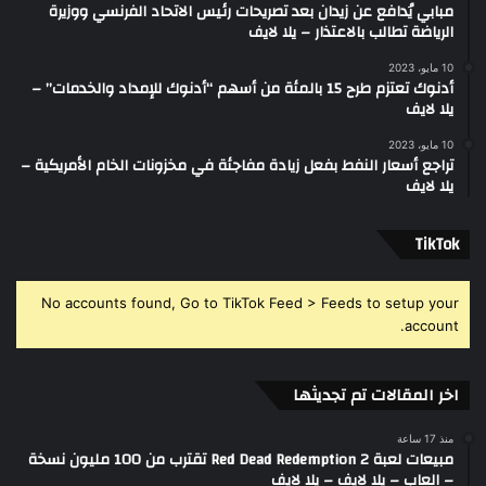
مبابي يُدافع عن زيدان بعد تصريحات رئيس الاتحاد الفرنسي ووزيرة
الرياضة تطالب بالاعتذار – يلا لايف
10 مايو، 2023
أدنوك تعتزم طرح 15 بالمئة من أسهم “أدنوك للإمداد والخدمات” –
يلا لايف
10 مايو، 2023
تراجع أسعار النفط بفعل زيادة مفاجئة في مخزونات الخام الأمريكية –
يلا لايف
‫TikTok
No accounts found, Go to TikTok Feed > Feeds to setup your
account.
اخر المقالات تم تجديثها
منذ 17 ساعة
مبيعات لعبة Red Dead Redemption 2 تقترب من 100 مليون نسخة
– العاب – يلا لايف – يلا لايف