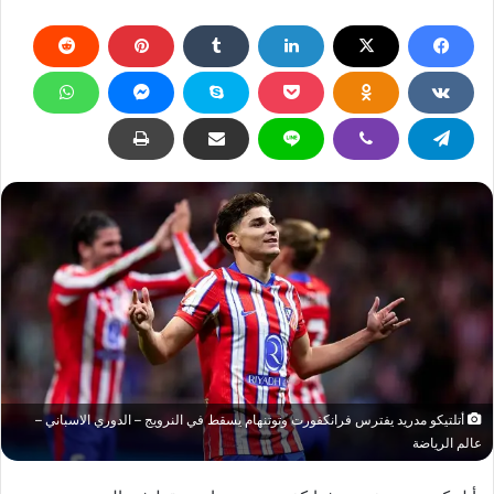
أتلتيكو مدريد يفترس فرانكفورت وتوتنهام يسقط في النرويج – الدوري الاسباني –
عالم الرياضة