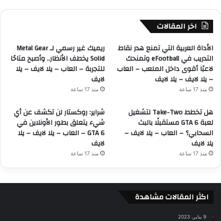
اخر المقالات
الأداة العربية التي تمنع هدر نقاط
ريميك غير رسمي لـ Metal Gear
التدريب في eFootball وتمنحك
Solid يخطف الأنظار.. وأصبح متاحًا
لاعبًا أقوى داخل الملعب – العاب
للتجربة – العاب – يلا لايف – يلا
– يلا لايف – يلا لايف
لايف
منذ 17 ساعة
منذ 17 ساعة
هل تخطط Take-Two لتشغيل
شراير: روكستار لن تكشف عن أي
لعبة GTA 6 مستقبلًا بالبث
شيء يتعلق بطور الأونلاين في
السحابي؟ – العاب – يلا لايف –
GTA 6 – العاب – يلا لايف – يلا
يلا لايف
لايف
منذ 17 ساعة
منذ 17 ساعة
اكثر المقالات مشاهدة
9 يناير، 2023