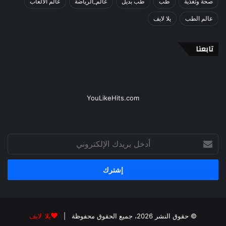
صحة وتغذية
طب
طب بديل
عالم_الرياضة
عالم الالعاب
عالم الطب
يلا لايف
تابعنا
YouLikeHits.com
أدخل
بريدك
الإلكتروني
© حقوق النشر 2026، جميع الحقوق محفوظة |
يلا لايف