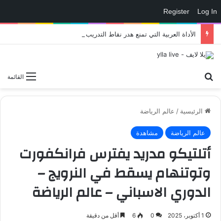
Register
Log In
الأداة العربية التي تمنع هدر نقاط التدريب في eFootball وتمنحك لاعبًا أقوى داخل الملعب – العاب – يلا لايف – يلا لايف
بحث عن
القائمة
الرئيسية
/
عالم الرياضة
عالم الرياضة
مشاهدة
أتلتيكو مدريد يفترس فرانكفورت
وتوتنهام يسقط في النرويج –
الدوري الاسباني – عالم الرياضة
1 أكتوبر، 2025
0
6
أقل من دقيقة