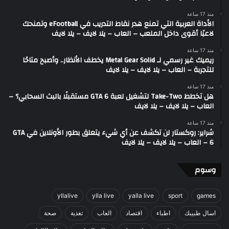
منذ 17 ساعة
الأداة العربية التي تمنع هدر نقاط التدريب في eFootball وتمنحك
لاعبًا أقوى داخل الملعب – العاب – يلا لايف – يلا لايف
منذ 17 ساعة
ريميك غير رسمي لـ Metal Gear Solid يخطف الأنظار.. وأصبح متاحًا
للتجربة – العاب – يلا لايف – يلا لايف
منذ 17 ساعة
هل تخطط Take-Two لتشغيل لعبة GTA 6 مستقبلًا بالبث السحابي؟ –
العاب – يلا لايف – يلا لايف
منذ 17 ساعة
شراير: روكستار لن تكشف عن أي شيء يتعلق بطور الأونلاين في GTA
6 – العاب – يلا لايف – يلا لايف
وسوم
yllalive
ylla live
yalla live
sport
games
اسال طبيبك
اطباء
اقتصاد
العاب
تغذية
صحة