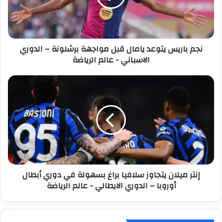
ل
ر
ك
ي
ت
س
ر
ي
نجم باريس يتوعد يامال قبل مواجهة برشلونة – الدوري
و
ت
الاسباني - عالم الرياضة
ن
و
ي
ع
د
إ
ي
ن
ا
ت
م
ر
ا
م
ل
ي
ق
ل
ب
ا
ل
ن
إنتر ميلان يتجاوز سلافيا براغ بسهولة في دوري أبطال
م
ي
أوروبا – الدوري الايطالي - عالم الرياضة
و
ت
ا
ج
ج
ا
ه
و