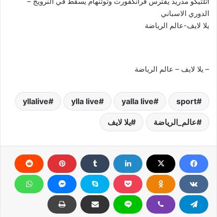
أتلتيكو مدريد يفترس فرانكفورت وتوتنهام يسقط في النرويج –
الدوري الاسباني
يلا لايف-عالم الرياضة
– يلا لايف – عالم الرياضة
yllalive
ylla live
yalla live
sport
عالم_الرياضة
يلا لايف