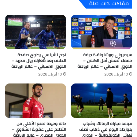
مقالات ذات صلة
ة
ز
ب
س
ر
ل
ش
ا
ل
ف
و
ي
ن
ا
ة
ب
–
سيميوني وبرشلونة..عَجرفة
نجم تشيلسي يطوي صفحة
ر
حمقاء تُنعش أمل الكتلان –
الخلاف بعد مُغازلة ريال مدريد –
ا
ا
الدوري الاسباني – عالم الرياضة
الدوري الاسباني – عالم الرياضة
ل
غ
د
ب
10 أبريل، 2026
10 أبريل، 2026
و
س
ر
ه
ي
و
ا
ل
ل
ة
ا
ف
س
ي
موعد مباراة الزمالك وشباب
حالة وحيدة تمنع الأهلي من
ب
د
بلوزداد اليوم في ذهاب نصف
التظلم على عقوبة الشناوي –
ا
و
نهائي الكونفدرالية – الدوري
الدوري المصري – عالم الرياضة
ن