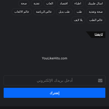
اسال طبيبك
اطباء
اقتصاد
العاب
تغذية
صحة
صحة وتغذية
طب
طب بديل
عالم_الرياضة
عالم الالعاب
عالم الطب
يلا لايف
تابعنا
YouLikeHits.com
أدخل
بريدك
الإلكتروني