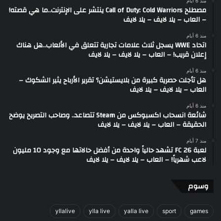
منذ 6 أيام
مصطلح Call of Duty: Cold Warriors ينتشر على الإنترنت..ما هي قصته!
– العاب – يلا لايف – يلا لايف
منذ 6 أيام
اتحاد WWE يسجل ثلاث علامات تجارية تتعلق في الألعاب..هل هناك
إعلان قريب! – العاب – يلا لايف – يلا لايف
منذ 6 أيام
هل تأجلت حصرية كبيرة من بلايستيشن؟ تقرير الأرباح يثير الشكوك –
العاب – يلا لايف – يلا لايف
منذ 6 أيام
شائعة انسحاب اكسبوكس من Steam تتصاعد.. وصاحب التصريح يوضح
الحقيقة – العاب – يلا لايف – يلا لايف
منذ 7 أيام
لعبة FC 26 تشهد حالياً واحدة من أفضل حالاتها مع وجود 10 مليون
لاعب شهرياً! – العاب – يلا لايف – يلا لايف
وسوم
yllalive
ylla live
yalla live
sport
games