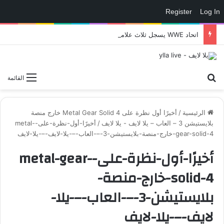
Register
Log In
اتحاد WWE يسجل ثلاث علامات تجارية تتعلق في الألعاب..هل هناك إعلان قريب! – العاب – يلا لايف – يلا لايف
بحث عن
القائمة
الرئيسية
/
أخيرًا أول نظرة على Metal Gear Solid 4 خارج منصة
بلايستيشن 3 – العاب – يلا لايف - يلا لايف
/
أخيرًا-أول-نظرة-على-metal-
gear-solid-4-خارج-منصة-بلايستيشن-3-–-العاب-–-يلا-لايف-–-يلا-لايف
أخيرًا-أول-نظرة-على-metal-gear-
solid-4-خارج-منصة-
بلايستيشن-3-–-العاب-–-يلا-
لايف-–-يلا-لايف