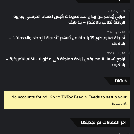
9 يناير، 2023
مبابي يُدافع عن زيدان بعد تصريحات رئيس الاتحاد الفرنسي ووزيرة
الرياضة تطالب بالاعتذار – يلا لايف
10 مايو، 2023
أدنوك تعتزم طرح 15 بالمئة من أسهم “أدنوك للإمداد والخدمات” –
يلا لايف
10 مايو، 2023
تراجع أسعار النفط بفعل زيادة مفاجئة في مخزونات الخام الأمريكية –
يلا لايف
‫TikTok
No accounts found, Go to TikTok Feed > Feeds to setup your
account.
اخر المقالات تم تجديثها