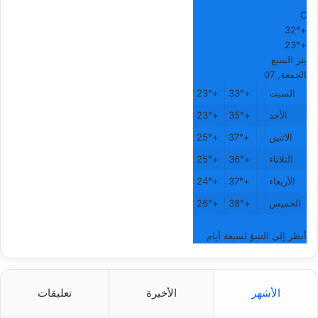
°
C
32°
+
23°
+
بئر السبع
الجمعة, 07
السبت
+
33°
+
23°
الأحد
+
35°
+
23°
الاثنين
+
37°
+
25°
الثلاثاء
+
36°
+
25°
الأربعاء
+
37°
+
24°
الخميس
+
38°
+
26°
أنظر إلى التنبؤ لسبعة أيام
الأشهر
الأخيرة
تعليقات