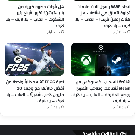
اتحاد WWE يسجل ثلاث علامات
هل تأجلت حصرية كبيرة من
تجارية تتعلق في الألعاب..هل
بلايستيشن؟ تقرير الأرباح يثير
هناك إعلان قريب! – العاب – يلا
الشكوك – العاب – يلا لايف – يلا
لايف – يلا لايف
لايف
منذ 6 أيام
منذ 6 أيام
شائعة انسحاب اكسبوكس من
لعبة FC 26 تشهد حالياً واحدة من
Steam تتصاعد.. وصاحب التصريح
أفضل حالاتها مع وجود 10
يوضح الحقيقة – العاب – يلا لايف
مليون لاعب شهرياً! – العاب – يلا
– يلا لايف
لايف – يلا لايف
منذ 6 أيام
منذ 7 أيام
اكثر المقالات مشاهدة