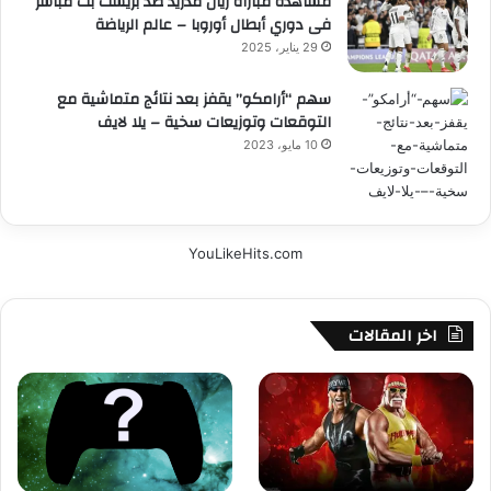
مشاهدة مباراة ريال مدريد ضد بريست بث مباشر
فى دوري أبطال أوروبا – عالم الرياضة
29 يناير، 2025
سهم “أرامكو” يقفز بعد نتائج متماشية مع
التوقعات وتوزيعات سخية – يلا لايف
10 مايو، 2023
YouLikeHits.com
اخر المقالات