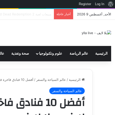
نبذة
Register
Log In
عن
الأحد, أغسطس 9 2026
أخبار عاجلة
الأداة العربية التي تمنع هدر نقاط التدريب في eFootball وتمنحك لاعبًا أقوى داخل الملعب – العاب
ووردبريس
الرئيسية
عالم الرياضة
علوم وتكنولوجيا
صحة وتغذية
عال
الرئيسية
/
عالم السياحة والسفر
/
أفضل 10 فنادق فاخرة في المغرب – يلا لايف – يلا لايف
عالم السياحة والسفر
أفضل 10 فنادق