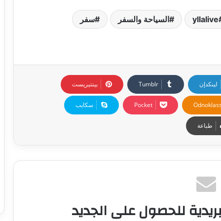
yllalive
السياحة والسفر
سفر
لينكدإن
بينتيريست
Odnoklass
‫Pocket
سكايب
طباعة
ريدية للحصول على الجديد