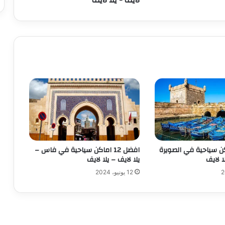
ب
ع
ا
ل
ش
ع
ا
ع
ف
ي
ل
ع
ب
ة
1 اماكن سياحية في الصويرة
افضل 12 اماكن سياحية في فاس –
G
ا لايف
يلا لايف – يلا لايف
e
12 يونيو، 2024
a
r
s
o
f