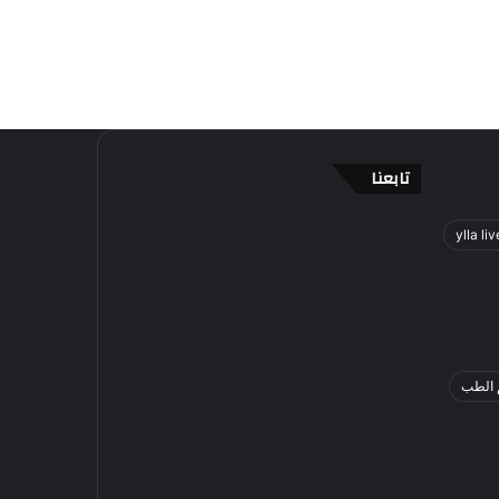
تابعنا
ylla liv
 الطب