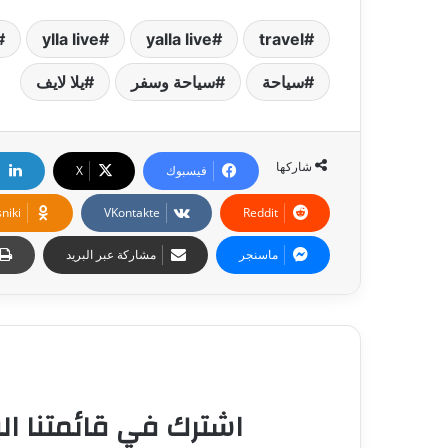
ylla live
yalla live
travel
سياحة
سياحة وسفر
يلا لايف
شاركها
فيسبوك
‫X
niki
ماسنجر
مشاركة عبر البريد
اشترك في قائمتنا الب