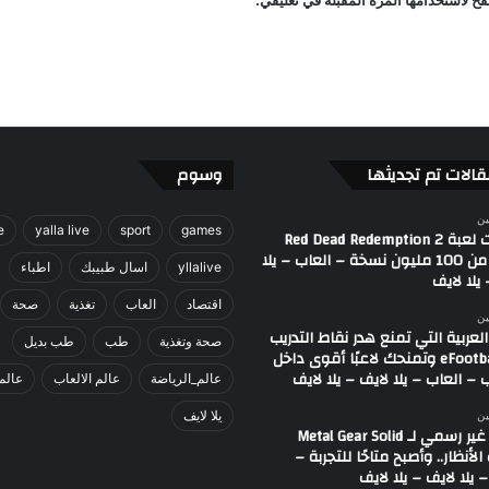
ح لاستخدامها المرة المقبلة في تعليقي.
ا
ل
ع
ا
ب
–
ي
ل
قالات تم تجديثها
وسوم
ا
ل
ين
e
yalla live
sport
games
ا
مبيعات لعبة Red Dead Redemption 2
ي
تقترب من 100 مليون نسخة – العاب – يلا
yllalive
اسال طبيبك
اطباء
يلا لايف
ف
-
اقتصاد
العاب
تغذية
صحة
ين
ي
العربية التي تمنع هدر نقاط التدريب
صحة وتغذية
طب
طب بديل
ل
في eFootball وتمنحك لاعبًا أقوى داخل
ا
 – العاب – يلا لايف – يلا لايف
عالم_الرياضة
عالم الالعاب
عالم
ل
ا
يلا لايف
ين
ريميك غير رسمي لـ Metal Gear Solid
ي
أنظار.. وأصبح متاحًا للتجربة –
ف
 يلا لايف – يلا لايف