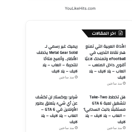
YouLikeHits.com
اخر المقالات
الأداة العربية التي تمنع
ريميك غير رسمي لـ
هدر نقاط التدريب في
Metal Gear Solid يخطف
eFootball وتمنحك لاعبًا
الأنظار.. وأصبح متاحًا
أقوى داخل الملعب –
للتجربة – العاب – يلا
العاب – يلا لايف – يلا
لايف – يلا لايف
لايف
منذ ساعتين
منذ ساعتين
هل تخطط Take-Two
شراير: روكستار لن تكشف
لتشغيل لعبة GTA 6
عن أي شيء يتعلق بطور
مستقبلًا بالبث السحابي؟
الأونلاين في GTA 6 –
– العاب – يلا لايف – يلا
العاب – يلا لايف – يلا
لايف
لايف
منذ ساعتين
منذ ساعتين