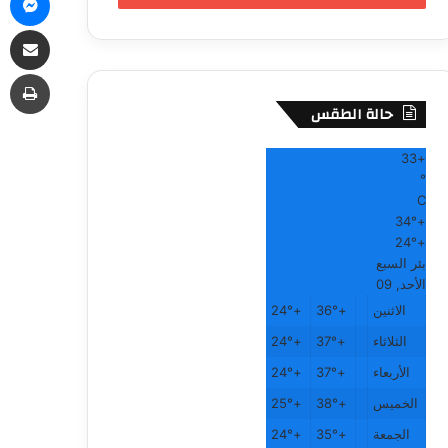
مشاركة
طب
حالة الطقس
33
+
°
C
34°
+
24°
+
بئر السبع
الأحد, 09
الاثنين
+
36°
+
24°
الثلاثاء
+
37°
+
24°
الأربعاء
+
37°
+
24°
الخميس
+
38°
+
25°
الجمعة
+
35°
+
24°