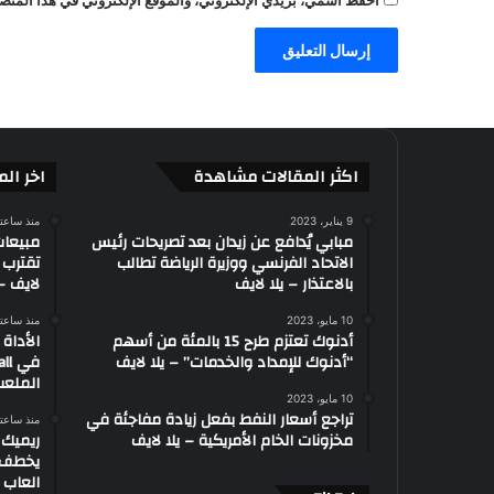
احفظ اسمي، بريدي الإلكتروني، والموقع الإلكتروني في هذا المتصف
اكثر المقالات مشاهدة
اخر الم
9 يناير، 2023
منذ ساعت
مبابي يُدافع عن زيدان بعد تصريحات رئيس
الاتحاد الفرنسي ووزيرة الرياضة تطالب
بالاعتذار – يلا لايف
لايف – 
10 مايو، 2023
منذ ساعت
أدنوك تعتزم طرح 15 بالمئة من أسهم
الأداة 
“أدنوك للإمداد والخدمات” – يلا لايف
الملعب
10 مايو، 2023
تراجع أسعار النفط بفعل زيادة مفاجئة في
منذ ساعت
مخزونات الخام الأمريكية – يلا لايف
يخطف ال
العاب –