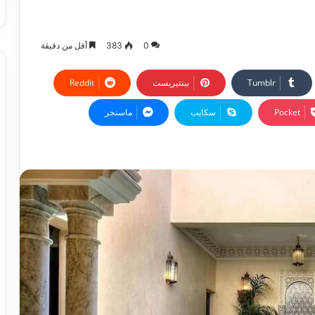
0
383
أقل من دقيقة
بينتيريست
‫Pocket
سكايب
ماسنجر