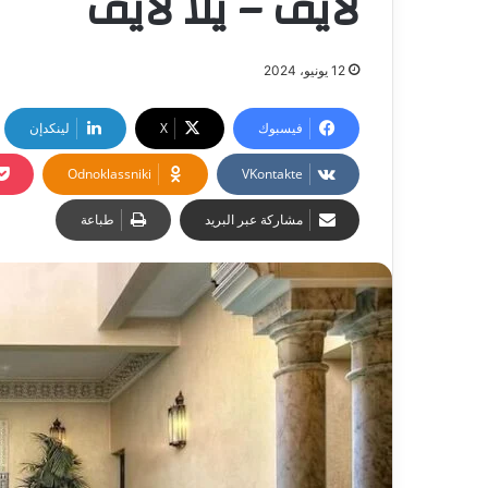
لايف – يلا لايف
12 يونيو، 2024
فيسبوك
‫X
لينكدإن
Odnoklassniki
مشاركة عبر البريد
طباعة