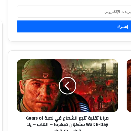
م
ز
ا
ي
ا
ت
ق
ن
ي
مزايا تقنية تتبع الشعاع في لعبة Gears of
ة
War: E-Day ستكون مبهرة! – العاب – يلا
ت
لايف - يلا لايف
ت