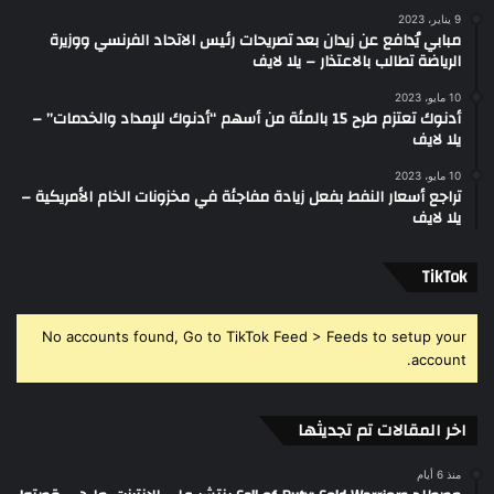
9 يناير، 2023
مبابي يُدافع عن زيدان بعد تصريحات رئيس الاتحاد الفرنسي ووزيرة
الرياضة تطالب بالاعتذار – يلا لايف
10 مايو، 2023
أدنوك تعتزم طرح 15 بالمئة من أسهم “أدنوك للإمداد والخدمات” –
يلا لايف
10 مايو، 2023
تراجع أسعار النفط بفعل زيادة مفاجئة في مخزونات الخام الأمريكية –
يلا لايف
‫TikTok
No accounts found, Go to TikTok Feed > Feeds to setup your
account.
اخر المقالات تم تجديثها
منذ 6 أيام