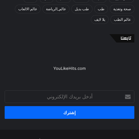
صحة وتغذية
طب
طب بديل
عالم_الرياضة
عالم الالعاب
عالم الطب
يلا لايف
تابعنا
YouLikeHits.com
أدخل
بريدك
الإلكتروني