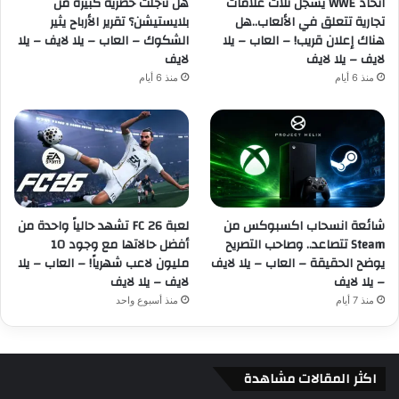
اتحاد WWE يسجل ثلاث علامات
هل تأجلت حصرية كبيرة من
تجارية تتعلق في الألعاب..هل
بلايستيشن؟ تقرير الأرباح يثير
هناك إعلان قريب! – العاب – يلا
الشكوك – العاب – يلا لايف – يلا
لايف – يلا لايف
لايف
منذ 6 أيام
منذ 6 أيام
شائعة انسحاب اكسبوكس من
لعبة FC 26 تشهد حالياً واحدة من
Steam تتصاعد.. وصاحب التصريح
أفضل حالاتها مع وجود 10
يوضح الحقيقة – العاب – يلا لايف
مليون لاعب شهرياً! – العاب – يلا
– يلا لايف
لايف – يلا لايف
منذ 7 أيام
منذ أسبوع واحد
اكثر المقالات مشاهدة