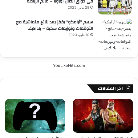
فى دوري أبطال أوروبا – عالم الرياضة
29 يناير، 2025
سهم “أرامكو” يقفز بعد نتائج متماشية مع
التوقعات وتوزيعات سخية – يلا لايف
10 مايو، 2023
YouLikeHits.com
اخر المقالات