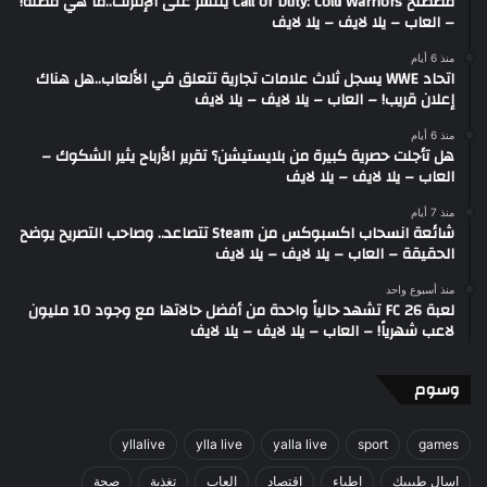
مصطلح Call of Duty: Cold Warriors ينتشر على الإنترنت..ما هي قصته!
– العاب – يلا لايف – يلا لايف
منذ 6 أيام
اتحاد WWE يسجل ثلاث علامات تجارية تتعلق في الألعاب..هل هناك
إعلان قريب! – العاب – يلا لايف – يلا لايف
منذ 6 أيام
هل تأجلت حصرية كبيرة من بلايستيشن؟ تقرير الأرباح يثير الشكوك –
العاب – يلا لايف – يلا لايف
منذ 7 أيام
شائعة انسحاب اكسبوكس من Steam تتصاعد.. وصاحب التصريح يوضح
الحقيقة – العاب – يلا لايف – يلا لايف
منذ أسبوع واحد
لعبة FC 26 تشهد حالياً واحدة من أفضل حالاتها مع وجود 10 مليون
لاعب شهرياً! – العاب – يلا لايف – يلا لايف
وسوم
yllalive
ylla live
yalla live
sport
games
اسال طبيبك
اطباء
اقتصاد
العاب
تغذية
صحة