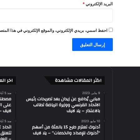
البريد الإلكتروني
*
ب
ا
ت
ا
احفظ اسمي، بريدي الإلكتروني، والموقع الإلكتروني في هذا المتصف
ل
ل
ع
ب
و
ا
ل
ب
اكثر المقالات مشاهدة
اخر الم
ل
س
9 يناير، 2023
منذ 5 أيام
و
مبابي يُدافع عن زيدان بعد تصريحات رئيس
الاتحاد الفرنسي ووزيرة الرياضة تطالب
على ال
د
بالاعتذار – يلا لايف
لايف – 
ع
م
10 مايو، 2023
منذ 5 أيام
ا
أدنوك تعتزم طرح 15 بالمئة من أسهم
ل
“أدنوك للإمداد والخدمات” – يلا لايف
تتعلق 
ع
– العاب