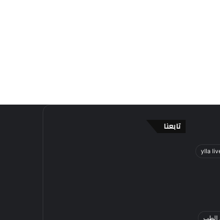
تابعنا
ylla liv
 الطب