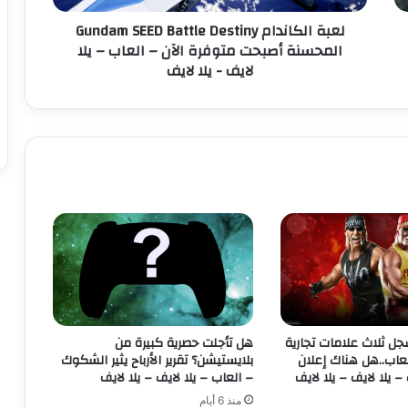
ن
لعبة الكاندام Gundam SEED Battle Destiny
د
المحسنة أصبحت متوفرة الآن – العاب – يلا
ا
لايف - يلا لايف
م
G
u
n
d
a
m
S
E
E
D
B
a
t
t
د WWE يسجل ثلاث علامات تجارية
هل تأجلت حصرية كبيرة من
l
عاب..هل هناك إعلان
بلايستيشن؟ تقرير الأرباح يثير الشكوك
e
– يلا لايف – يلا لايف
– العاب – يلا لايف – يلا لايف
D
منذ 6 أيام