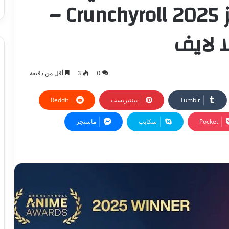
العام، ويكتسح جوائز Crunchyroll 2025 –
ا لايف
0
3
أقل من دقيقة
بينتيريست
‫Pocket
سكايب
ماسنجر