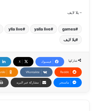
– يلا لايف
ylla live
yalla live
games
يلا لايف
شاركها
فيسبوك
‫X
niki
ماسنجر
مشاركة عبر البريد