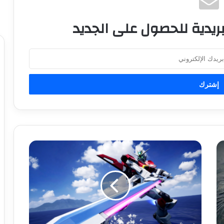
ريدية للحصول على الجديد
ل
ع
ب
ة
ا
ل
ك
ا