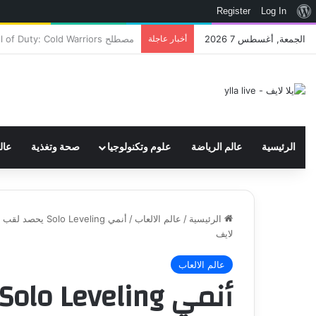
نبذة
Register
Log In
عن
الجمعة, أغسطس 7 2026
أخبار عاجلة
اتحاد WWE يسجل ثلاث علامات تجارية تتعلق في الألعاب..هل هناك إعلان قريب! – العاب – يلا لايف – يلا لايف
ووردبريس
الرئيسية
عالم الرياضة
علوم وتكنولوجيا
صحة وتغذية
عال
الرئيسية
/
عالم الالعاب
/
لايف
عالم الالعاب