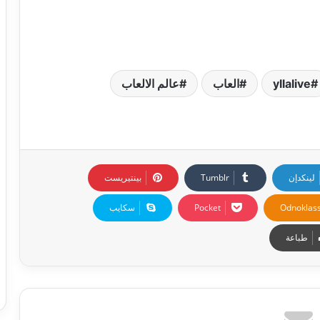
yllalive
العاب
عالم الالعاب
لينكدإن
بينتيريست
Odnoklass
‫Pocket
سكايب
طباعة