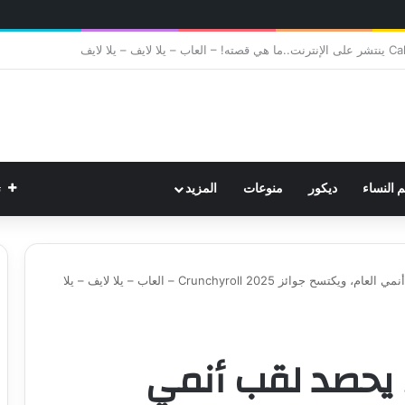
ت
م النساء
ديكور
منوعات
المزيد
أنمي Solo Leveling يحصد لقب أنمي العام، ويكتسح جوائز Crunchyroll 2025 – العاب – يلا لايف – يلا
أنمي Solo Leveling يحصد لقب أنمي