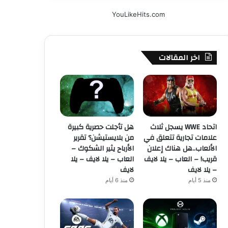
YouLikeHits.com
اخر المقالات
اتحاد WWE يسجل ثلاث
هل تأجلت حصرية كبيرة
علامات تجارية تتعلق في
من بلايستيشن؟ تقرير
الألعاب..هل هناك إعلان
الأرباح يثير الشكوك –
قريب! – العاب – يلا لايف
العاب – يلا لايف – يلا
– يلا لايف
لايف
منذ 5 أيام
منذ 6 أيام