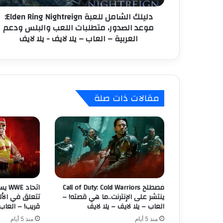
ا
ن
دليلك الشامل للعبة Elden Ring Nightreign:
م
ي
موعد الصدور، متطلبات اللعب والبلس ودعم
ل
العربية – العاب – يلا لايف - يلا لايف
ل
ل
ع
ب
ة
E
مقالات ذات صلة
l
d
e
n
R
i
n
g
N
مصطلح Call of Duty: Cold Warriors
اتحا
i
ينتشر على الإنترنت..ما هي قصته! –
تتعلق في الأل
g
العاب – يلا لايف – يلا لايف
قريب! – العاب 
h
منذ 5 أيام
منذ 5 أيام