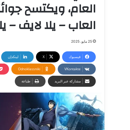
العاب – يلا لايف – يل
25 مايو، 2025
فيسبوك
‫X
لينكدإن
Odnoklassniki
مشاركة عبر البريد
طباعة