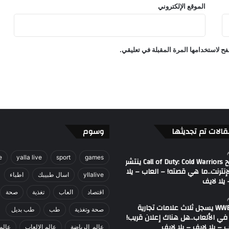
الموقع الإلكتروني
ر
ة
ا
ل
ح لاستخدامها المرة المقبلة في تعليقي.
آ
ن
–
ا
ل
ع
ا
ب
قالات تم تجديثها
وسوم
–
ي
e
yalla live
sport
games
ل
مصطلح Call of Duty: Cold Warriors ينتشر
إنترنت..ما هي قصته! – العاب – يلا
ا
yllalive
اسال طبيبك
اطباء
يلا لايف
ل
ا
اقتصاد
العاب
تغذية
صحة
ي
اتحاد WWE يسجل ثلاث علامات تجارية
صحة وتغذية
طب
طب بديل
ف
في الألعاب..هل هناك إعلان قريب!
-
 – يلا لايف – يلا لايف
عالم_الرياضة
عالم الالعاب
عالم