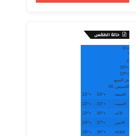
حالة الطقس
31
+
°
C
33°
+
23°
+
بئر السبع
الخميس, 06
الجمعة
+
33°
+
22°
السبت
+
33°
+
22°
الأحد
+
35°
+
22°
الاثنين
+
37°
+
24°
الثلاثاء
+
39°
+
26°