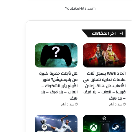
YouLikeHits.com
اخر المقالات
اتحاد WWE يسجل ثلاث
هل تأجلت حصرية كبيرة
علامات تجارية تتعلق في
من بلايستيشن؟ تقرير
الألعاب..هل هناك إعلان
الأرباح يثير الشكوك –
قريب! – العاب – يلا لايف
العاب – يلا لايف – يلا
– يلا لايف
لايف
منذ 5 أيام
منذ 5 أيام