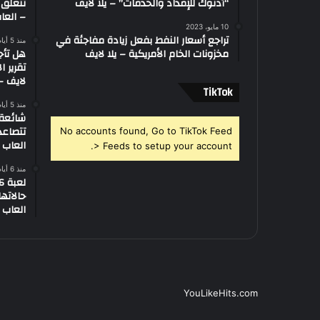
“أدنوك للإمداد والخدمات” – يلا لايف
تتعلق 
– العاب
10 مايو، 2023
تراجع أسعار النفط بفعل زيادة مفاجئة في
منذ 5 أيام
مخزونات الخام الأمريكية – يلا لايف
هل تأج
تقرير ا
لايف – 
‫TikTok
منذ 5 أيام
تتصاعد
No accounts found, Go to TikTok Feed
العاب –
> Feeds to setup your account.
منذ 6 أيام
العاب –
YouLikeHits.com