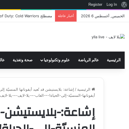
نبذة
Register
Log In
عن
الخميس, أغسطس 6 2026
أخبار عاجلة
اتحاد WWE يسجل ثلاث علامات تجارية تتعلق في الألعاب..هل هناك إعلان قريب! – العاب – يلا لايف – يلا لايف
ووردبريس
الرئيسية
عالم الرياضة
علوم وتكنولوجيا
صحة وتغذية
عال
الرئيسية
/
إشاعة: بلايستيشن قد تُعيد أيقوناتها المنسيّة إلى 
أيقوناتها-المنسيّة-إلى-الحياة!-–-العاب-–-يلا-لايف-–-يلا-لايف
إشاعة:-بلايستيشن-قد
المنسيّة-إلى-الحياة!