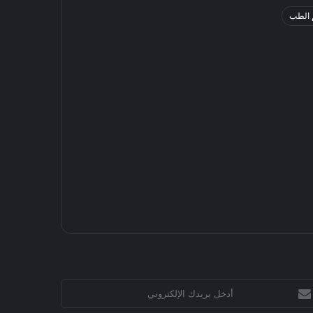
 الطب
خل
يدك