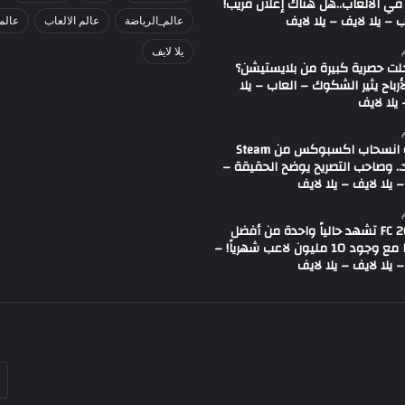
في الألعاب..هل هناك إعلان قريب!
 – يلا لايف – يلا لايف
عالم_الرياضة
عالم الالعاب
عالم
يلا لايف
لت حصرية كبيرة من بلايستيشن؟
لأرباح يثير الشكوك – العاب – يلا
يلا لايف
شائعة انسحاب اكسبوكس من Steam
.. وصاحب التصريح يوضح الحقيقة –
 يلا لايف – يلا لايف
لعبة FC 26 تشهد حالياً واحدة من أفضل
حالاتها مع وجود 10 مليون لاعب شهرياً! –
 يلا لايف – يلا لايف
أد
بر