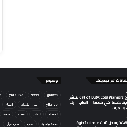
قالات تم تجديثها
وسوم
e
yalla live
sport
games
مصطلح Call of Duty: Cold Warriors ينتشر
إنترنت..ما هي قصته! – العاب – يلا
yllalive
اسال طبيبك
اطباء
يلا لايف
اقتصاد
العاب
تغذية
صحة
اتحاد WWE يسجل ثلاث علامات تجارية
صحة وتغذية
طب
طب بديل