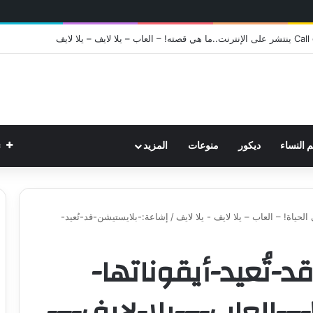
ت
م النساء
ديكور
منوعات
المزيد
الحياة! – العاب – يلا لايف - يلا لايف
/
إشاعة:-بلايستيشن-قد-تُعيد-
-تُعيد-أيقوناتها-
-–-العاب-–-يلا-لايف-–-