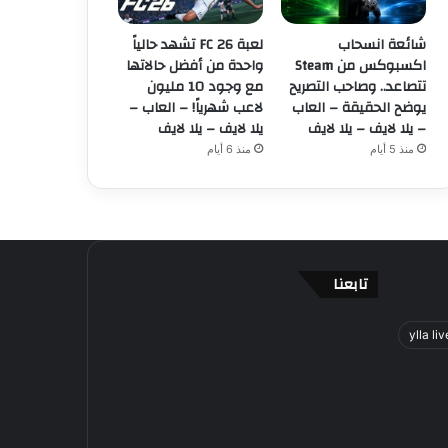
شائعة انسحاب
لعبة FC 26 تشهد حالياً
اكسبوكس من Steam
واحدة من أفضل حالاتها
تتصاعد.. وصاحب التصريح
مع وجود 10 مليون
يوضح الحقيقة – العاب
لاعب شهرياً! – العاب –
– يلا لايف – يلا لايف
يلا لايف – يلا لايف
منذ 5 أيام
منذ 6 أيام
تابعنا
ylla liv