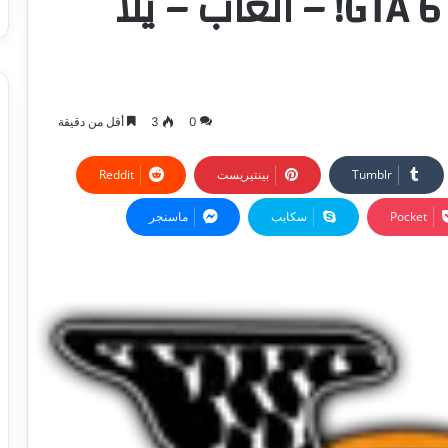
2 يؤكد ظهوره في GTA 6! – العاب – يلا
0
3
أقل من دقيقة
بينتيريست
‫Pocket
سكايب
ماسنجر