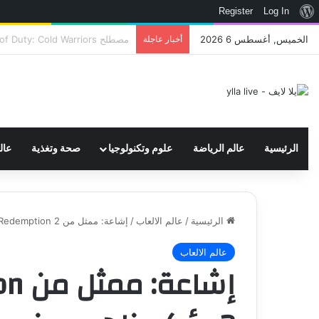
نبذة
Register
Log In
عن
الخميس, أغسطس 6 2026
أخبار عاجلة
اتحاد WWE يسجل ثلاث علامات تجارية تتعلق في الألعاب..هل هناك إعلان قريب! – العاب – يلا لايف – يلا لايف
ووردبريس
الرئيسية
عالم الرياضة
علوم وتكنولوجيا
صحة وتغذية
عال
الرئيسية
/
عالم الالعاب
/
إشاعة: ممثل من Red Dead Redemption 2 يؤكد ظهوره في GTA 6! – العاب – يلا لايف – يلا لايف
عالم الالعاب
إشا