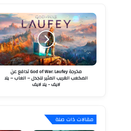
د
ك
م
ا
خ
ل
ر
إ
ج
ل
ة
ك
G
ت
o
ر
d
و
o
ن
مخرجة God of War: Laufey تدافع عن
f
ي
المكعب الغريب المثير للجدل – العاب – يلا
W
لايف - يلا لايف
a
r
:
L
a
u
مقالات ذات صلة
f
e