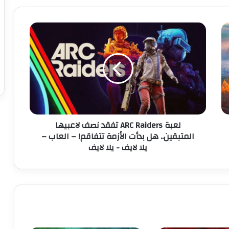
ل
ع
ب
ة
A
R
C
R
a
لعبة ARC Raiders تفقد نصف لاعبيها
i
المتبقين.. هل بدأت الأزمة تتفاقم! – العاب –
d
يلا لايف - يلا لايف
e
r
s
ت
ف
ق
د
ن