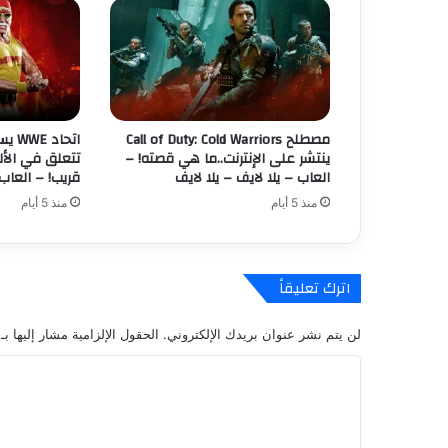
y
ت
د
ا
ف
ع
ع
مصطلح Call of Duty: Cold Warriors
اتحا
ن
ينتشر على الإنترنت..ما هي قصته! –
تتعلق في الأل
ا
العاب – يلا لايف – يلا لايف
قريب! – العاب 
ل
منذ 5 أيام
منذ 5 أيام
م
ك
ع
ب
اترك تعليقاً
ا
ل
لن يتم نشر عنوان بريدك الإلكتروني.
الحقول الإلزامية مشار إليها بـ
غ
ر
ا
ي
ل
ب
ا
ت
ل