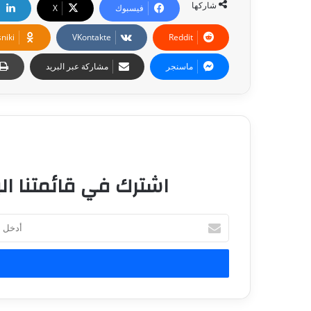
شاركها
فيسبوك
‫X
niki
ماسنجر
مشاركة عبر البريد
اشترك في قائمتنا الب
أ
د
خ
ل
ب
ر
ي