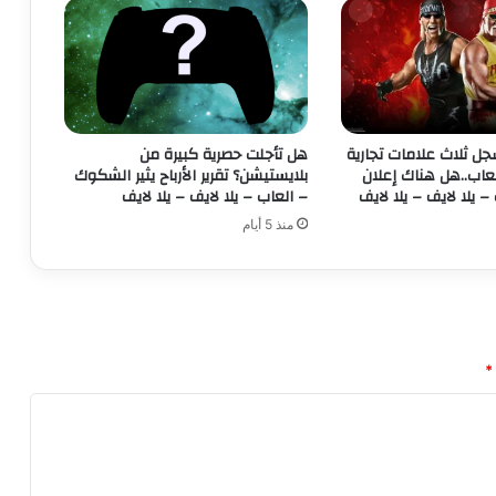
ص
ف
ل
ا
ع
ب
ي
د WWE يسجل ثلاث علامات تجارية
هل تأجلت حصرية كبيرة من
ه
عاب..هل هناك إعلان
بلايستيشن؟ تقرير الأرباح يثير الشكوك
ا
– يلا لايف – يلا لايف
– العاب – يلا لايف – يلا لايف
ا
منذ 5 أيام
ل
م
ت
ب
ق
ي
*
ن
.
.
ه
ل
ب