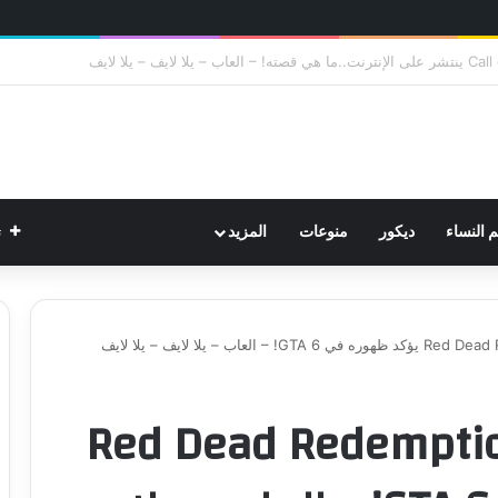
ت
م النساء
ديكور
منوعات
المزيد
عة: ممثل من Red Dead Redemption