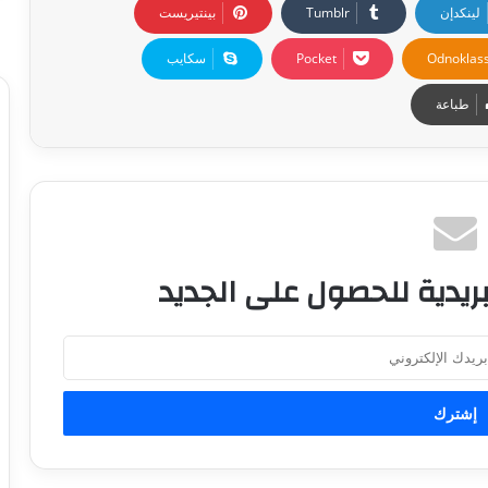
لينكدإن
بينتيريست
Odnoklass
‫Pocket
سكايب
طباعة
ريدية للحصول على الجديد