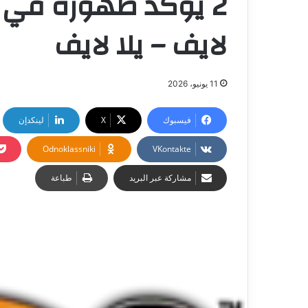
لايف – يلا لايف
11 يونيو، 2026
فيسبوك
‫X
لينكدإن
Odnoklassniki
مشاركة عبر البريد
طباعة