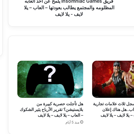
n
فريق Insomniac Games يلمح عن أحد ألعابه
i
المظلومه والمجتمع يطالب بعودتها – العاب – يلا
a
لايف - يلا لايف
c
G
a
m
e
s
ي
ل
م
ح
ع
ن
أ
ح
اد WWE يسجل ثلاث علامات تجارية
هل تأجلت حصرية كبيرة من
د
اب..هل هناك إعلان
بلايستيشن؟ تقرير الأرباح يثير الشكوك
أ
 يلا لايف – يلا لايف
– العاب – يلا لايف – يلا لايف
ل
منذ 5 أيام
ع
ا