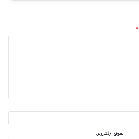
ب
ه
ا
ل
*
م
ظ
ل
و
م
ه
و
ا
ل
م
ج
ت
م
ع
ي
ط
الموقع الإلكتروني
ا