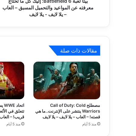
a
بيتا لعبة Battlefield 6: إليك كل ما تحتاج
ي
t
معرفته عن المواعيد والتحميل المسبق – العاب
t
– يلا لايف - يلا لايف
l
e
f
i
e
مقالات ذات صلة
l
d
6
:
إ
ل
ي
ك
ك
مصطلح Call of Duty: Cold
اتح
ل
Warriors ينتشر على الإنترنت..ما هي
تتعلق في الألع
م
قصته! – العاب – يلا لايف – يلا لايف
قريب! – العاب –
ا
منذ 5 أيام
منذ 5 أيام
ت
ح