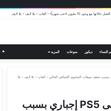
م النساء
ديكور
منوعات
المزيد
ت
Starfi على PS5 إجباري بسبب ضعف مبيعات المحتوى الإضافي الحالي – العاب – يلا لايف – يلا
إطلاق Starfield على PS5 إجباري بسبب