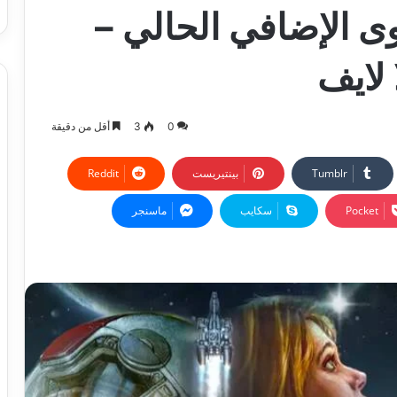
 الإضافي الحالي –
 لايف
0
3
أقل من دقيقة
بينتيريست
‫Pocket
سكايب
ماسنجر