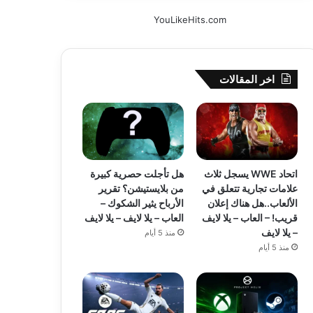
YouLikeHits.com
اخر المقالات
اتحاد WWE يسجل ثلاث
هل تأجلت حصرية كبيرة
علامات تجارية تتعلق في
من بلايستيشن؟ تقرير
الألعاب..هل هناك إعلان
الأرباح يثير الشكوك –
قريب! – العاب – يلا لايف
العاب – يلا لايف – يلا لايف
– يلا لايف
منذ 5 أيام
منذ 5 أيام