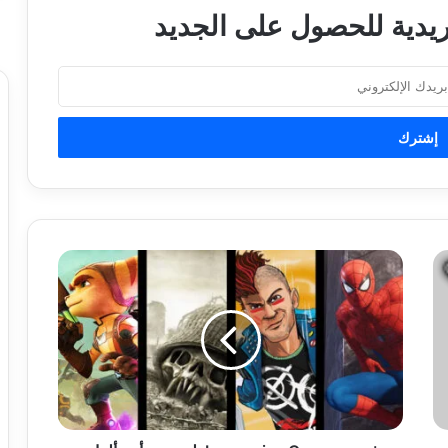
ريدية للحصول على الجديد
ف
ر
ي
ق
I
n
s
o
m