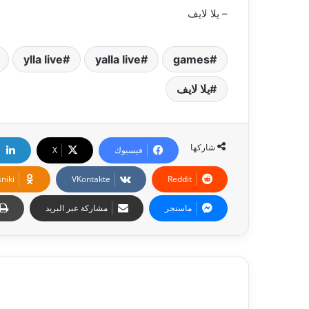
– يلا لايف
ylla live
yalla live
games
يلا لايف
شاركها
فيسبوك
‫X
niki
ماسنجر
مشاركة عبر البريد