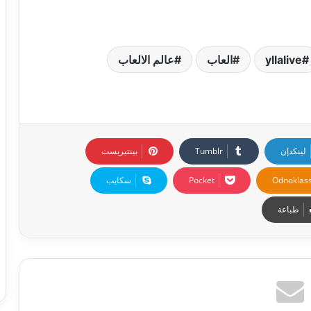
yllalive
العاب
عالم الالعاب
لينكدإن
بينتيريست
Odnoklass
‫Pocket
سكايب
طباعة