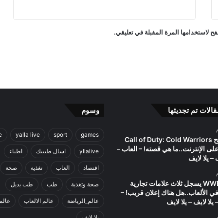
ل
ب
ب
ح لاستخدامها المرة المقبلة في تعليقي.
ع
و
د
ت
ه
ا
–
ا
قالات تم تجديثها
وسوم
ل
ع
e
yalla live
sport
games
ا
مصطلح Call of Duty: Cold Warriors
ب
على الإنترنت..ما هي قصته! – العاب –
yllalive
اسال طبيبك
اطباء
–
ف – يلا لايف
ي
اقتصاد
العاب
تغذية
صحة
ل
اتحاد WWE يسجل ثلاث علامات تجارية
صحة وتغذية
طب
طب بديل
ا
في الألعاب..هل هناك إعلان قريب! –
ل
عالم_الرياضة
عالم الالعاب
عالم
 يلا لايف – يلا لايف
ا
يلا لايف