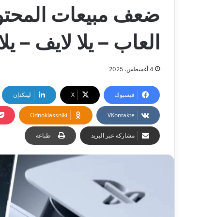
ضعف مبيعات المحتوى
العاب – يلا لايف – يلا
4 أغسطس، 2025
فيسبوك
‫X
لينكدإن
Odnoklassniki
مشاركة عبر البريد
طباعة