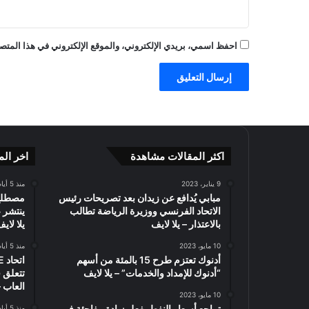
ل
ت
ح
احفظ اسمي، بريدي الإلكتروني، والموقع الإلكتروني في هذا المتصف
م
ي
ل
ا
ل
م
س
ب
اكثر المقالات مشاهدة
اخر الم
ق
–
9 يناير، 2023
منذ 5 أيام
ا
مبابي يُدافع عن زيدان بعد تصريحات رئيس
ل
الاتحاد الفرنسي ووزيرة الرياضة تطالب
ينتشر 
ع
بالاعتذار – يلا لايف
يلا لاي
ا
10 مايو، 2023
منذ 5 أيام
ب
أدنوك تعتزم طرح 15 بالمئة من أسهم
–
“أدنوك للإمداد والخدمات” – يلا لايف
تتعلق 
ي
العاب –
ل
10 مايو، 2023
تراجع أسعار النفط بفعل زيادة مفاجئة في
منذ 5 أيام