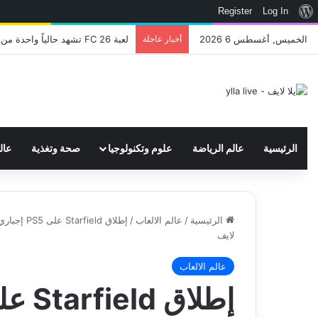
نبذة
Register
Log In
عن
الخميس, أغسطس 6 2026
أخبار عاجلة
لعبة FC 26 تشهد حالياً واحدة من أفضل حالاتها مع وجود 10 مليون لاعب شهرياً! – العاب – يلا لايف – يلا لايف
ووردبريس
الرئيسية
عالم الرياضة
علوم وتكنولوجيا
صحة وتغذية
عال
الرئيسية
/
عالم الالعاب
/
إطلاق eld
لايف
عالم الالعاب