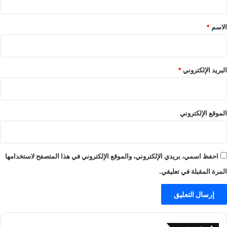
م
ق
ل
ن
ا
ه
*
الاسم
*
ل
ا
ا
T
ي
o
ف
m
البريد الإلكتروني
*
-
b
ي
R
ل
a
ا
i
الموقع الإلكتروني
ل
d
ا
e
ي
r
ف
–
احفظ اسمي، بريدي الإلكتروني، والموقع الإلكتروني في هذا المتصفح لاستخدامها
ا
ل
المرة المقبلة في تعليقي.
ع
ا
ب
–
ي