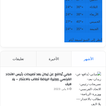
الثلاثاء
+
36°
+
24°
الأربعاء
+
38°
+
24°
الخميس
+
40°
+
27°
الجمعة
+
35°
+
24°
أنظر إلى التنبؤ لسبعة أيام
الأشهر
الأخيرة
تعليقات
مبابي يُدافع عن زيدان بعد تصريحات رئيس الاتحاد
الفرنسي ووزيرة الرياضة تطالب بالاعتذار – يلا
لايف
9 يناير، 2023