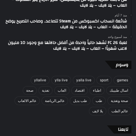
العاب – يلا لايف – يلا لايف
منذ 7 أيام
شائعة انسحاب اكسبوكس من Steam تتصاعد.. وصاحب التصريح يوضح
الحقيقة – العاب – يلا لايف – يلا لايف
منذ أسبوع واحد
لعبة FC 26 تشهد حالياً واحدة من أفضل حالاتها مع وجود 10 مليون
لاعب شهرياً! – العاب – يلا لايف – يلا لايف
وسوم
yllalive
ylla live
yalla live
sport
games
اسال طبيبك
اطباء
اقتصاد
العاب
تغذية
صحة
صحة وتغذية
طب
طب بديل
عالم_الرياضة
عالم الالعاب
عالم الطب
يلا لايف
تابعنا