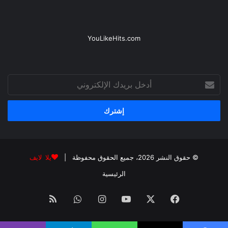
YouLikeHits.com
أدخل
بريدك
الإلكتروني
© حقوق النشر 2026، جميع الحقوق محفوظة |
يلا لايف
الرئيسية
فيسبوك
‫X
‫YouTube
انستقرام
واتساب
ملخص
الموقع