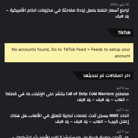
10 مايو، 2023
تراجع أسعار النفط بفعل زيادة مفاجئة في مخزونات الخام الأمريكية –
يلا لايف
‫TikTok
No accounts found, Go to TikTok Feed > Feeds to setup your
account.
اخر المقالات تم تجديثها
منذ 6 أيام
مصطلح Call of Duty: Cold Warriors ينتشر على الإنترنت..ما هي قصته!
– العاب – يلا لايف – يلا لايف
منذ 7 أيام
اتحاد WWE يسجل ثلاث علامات تجارية تتعلق في الألعاب..هل هناك
إعلان قريب! – العاب – يلا لايف – يلا لايف
منذ 7 أيام
هل تأجلت حصرية كبيرة من بلايستيشن؟ تقرير الأرباح يثير الشكوك –