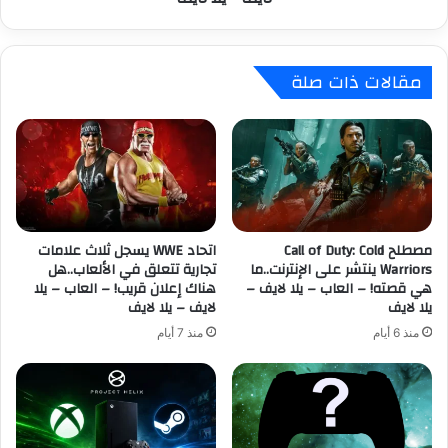
ى
i
م
m
ه
e
مقالات ذات صلة
ا
G
م
a
ج
m
ا
i
ن
n
ب
g
ي
ت
ة
ف
م
مصطلح Call of Duty: Cold
اتحاد WWE يسجل ثلاث علامات
ا
Warriors ينتشر على الإنترنت..ما
تجارية تتعلق في الألعاب..هل
ك
ج
هي قصته! – العاب – يلا لايف –
هناك إعلان قريب! – العاب – يلا
ر
ئ
يلا لايف
لايف – يلا لايف
ر
م
ة
ش
منذ 6 أيام
منذ 7 أيام
ب
ت
ل
ر
س
ك
ت
ي
ك
ه