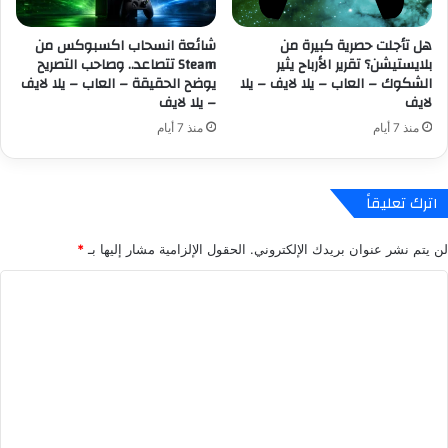
و
ا
ن
ب
هل تأجلت حصرية كبيرة من
شائعة انسحاب اكسبوكس من
م
س
بلايستيشن؟ تقرير الأرباح يثير
Steam تتصاعد.. وصاحب التصريح
ر
ت
الشكوك – العاب – يلا لايف – يلا
يوضح الحقيقة – العاب – يلا لايف
ت
أ
لايف
– يلا لايف
ب
ل
منذ 7 أيام
منذ 7 أيام
ط
ع
ة
ا
ب
ب
ا
م
اترك تعليقاً
ل
ج
ق
ا
لن يتم نشر عنوان بريدك الإلكتروني.
الحقول الإلزامية مشار إليها بـ
*
ص
ن
ة
ي
ا
–
ة
ل
ا
إ
ل
ض
ت
ع
ا
ع
ا
ف
ب
ل
ي
–
ة
ي
ي