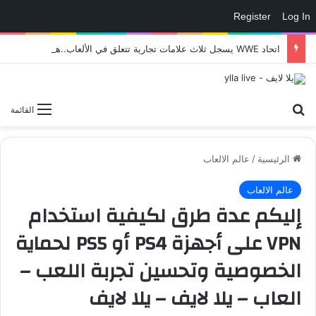
Register
Log In
اتحاد WWE يسجل ثلاث علامات تجارية تتعلق في الألعاب..هل هناك إعلان قريب! – العاب – يلا لايف – يلا لايف
بحث عن
القائمة
الرئيسية
/
عالم الالعاب
عالم الالعاب
إليكم عدة طرق لكيفية استخدام
VPN على أجهزة PS4 أو PS5 لحماية
الخصوصية وتحسين تجربة اللعب –
العاب – يلا لايف – يلا لايف