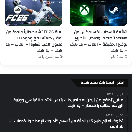
شائعة انسحاب اكسبوكس من
لعبة FC 26 تشهد حالياً واحدة من
Steam تتصاعد.. وصاحب التصريح
أفضل حالاتها مع وجود 10
يوضح الحقيقة – العاب – يلا لايف
مليون لاعب شهرياً! – العاب – يلا
– يلا لايف
لايف – يلا لايف
منذ 7 أيام
منذ أسبوع واحد
اكثر المقالات مشاهدة
9 يناير، 2023
مبابي يُدافع عن زيدان بعد تصريحات رئيس الاتحاد الفرنسي ووزيرة
الرياضة تطالب بالاعتذار – يلا لايف
10 مايو، 2023
أدنوك تعتزم طرح 15 بالمئة من أسهم “أدنوك للإمداد والخدمات” –
يلا لايف