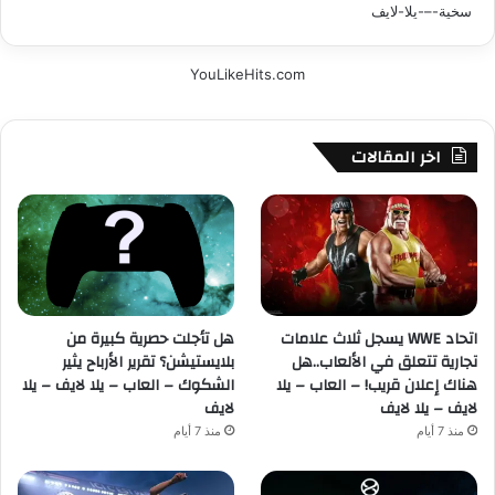
YouLikeHits.com
اخر المقالات
اتحاد WWE يسجل ثلاث علامات
هل تأجلت حصرية كبيرة من
تجارية تتعلق في الألعاب..هل
بلايستيشن؟ تقرير الأرباح يثير
هناك إعلان قريب! – العاب – يلا
الشكوك – العاب – يلا لايف – يلا
لايف – يلا لايف
لايف
منذ 7 أيام
منذ 7 أيام