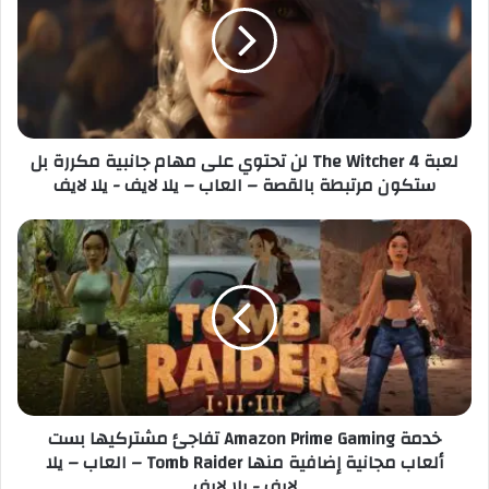
ل
ة
إ
T
ل
h
ك
e
ت
W
ر
i
لعبة The Witcher 4 لن تحتوي على مهام جانبية مكررة بل
و
t
ستكون مرتبطة بالقصة – العاب – يلا لايف - يلا لايف
ن
c
ي
h
e
خ
r
د
4
م
ل
ة
ن
A
ت
m
ح
a
ت
z
و
o
خدمة Amazon Prime Gaming تفاجئ مشتركيها بست
ي
n
ألعاب مجانية إضافية منها Tomb Raider – العاب – يلا
ع
P
لايف - يلا لايف
ل
r