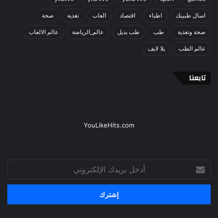
اسال طبيبك
اطباء
اقتصاد
العاب
تغذية
صحة
صحة وتغذية
طب
طب بديل
عالم_الرياضة
عالم الالعاب
عالم الطب
يلا لايف
تابعنا
YouLikeHits.com
أدخل
بريدك
الإلكتروني