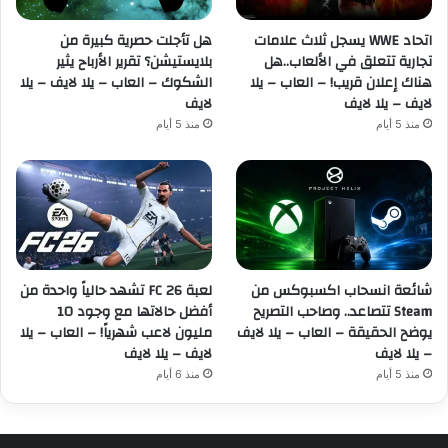
اتحاد WWE يسجل ثلاث علامات
هل تأجلت حصرية كبيرة من
تجارية تتعلق في الألعاب..هل
بلايستيشن؟ تقرير الأرباح يثير
هناك إعلان قريب! – العاب – يلا
الشكوك – العاب – يلا لايف – يلا
لايف – يلا لايف
لايف
منذ 5 أيام
منذ 5 أيام
شائعة انسحاب اكسبوكس من
لعبة FC 26 تشهد حالياً واحدة من
Steam تتصاعد.. وصاحب التصريح
أفضل حالاتها مع وجود 10
يوضح الحقيقة – العاب – يلا لايف
مليون لاعب شهرياً! – العاب – يلا
– يلا لايف
لايف – يلا لايف
منذ 5 أيام
منذ 6 أيام