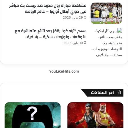
مشاهدة مباراة ريال مدريد ضد بريست بث مباشر
فى دوري أبطال أوروبا – عالم الرياضة
29 يناير، 2025
سهم “أرامكو” يقفز بعد نتائج متماشية مع
التوقعات وتوزيعات سخية – يلا لايف
10 مايو، 2023
YouLikeHits.com
اخر المقالات