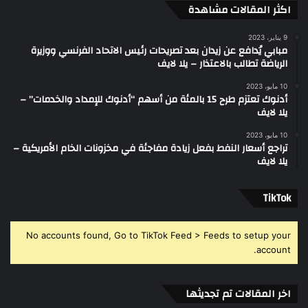
اكثر المقالات مشاهدة
9 يناير، 2023
مبابي يُدافع عن زيدان بعد تصريحات رئيس الاتحاد الفرنسي ووزيرة
الرياضة تطالب بالاعتذار – يلا لايف
10 مايو، 2023
أدنوك تعتزم طرح 15 بالمئة من أسهم “أدنوك للإمداد والخدمات” –
يلا لايف
10 مايو، 2023
تراجع أسعار النفط بفعل زيادة مفاجئة في مخزونات الخام الأمريكية –
يلا لايف
‫TikTok
No accounts found, Go to TikTok Feed > Feeds to setup your
account.
اخر المقالات تم تجديثها