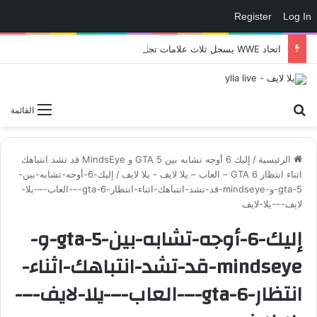
Register
Log In
اتحاد WWE يسجل ثلاث علامات تجارية تتعلق في الألعاب..هل هناك إعلان قريب! – العاب – يلا لايف – يلا لايف
بحث عن
القائمة
الرئيسية
/
إليك 6 أوجه تشابه بين GTA 5 و MindsEye قد تشد انتباهك
اثناء انتظار GTA 6 – العاب – يلا لايف - يلا لايف
/
إليك-6-أوجه-تشابه-بين-
gta-5-و-mindseye-قد-تشد-انتباهك-اثناء-انتظار-gta-6-–-العاب-–-يلا-
لايف-–-يلا-لايف
إليك-6-أوجه-تشابه-بين-gta-5-و-
mindseye-قد-تشد-انتباهك-اثناء-
انتظار-gta-6-–-العاب-–-يلا-لايف-–-