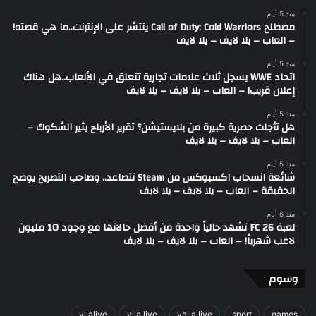
منذ 5 أيام
مصطلح Call of Duty: Cold Warriors ينتشر على الإنترنت..ما هي قصته!
– العاب – يلا لايف – يلا لايف
منذ 5 أيام
اتحاد WWE يسجل ثلاث علامات تجارية تتعلق في الألعاب..هل هناك
إعلان قريب! – العاب – يلا لايف – يلا لايف
منذ 5 أيام
هل تأجلت حصرية كبيرة من بلايستيشن؟ تقرير الأرباح يثير الشكوك –
العاب – يلا لايف – يلا لايف
منذ 5 أيام
شائعة انسحاب اكسبوكس من Steam تتصاعد.. وصاحب التصريح يوضح
الحقيقة – العاب – يلا لايف – يلا لايف
منذ 6 أيام
لعبة FC 26 تشهد حالياً واحدة من أفضل حالاتها مع وجود 10 مليون
لاعب شهرياً! – العاب – يلا لايف – يلا لايف
وسوم
yllalive
ylla live
yalla live
sport
games