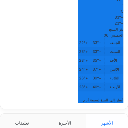
°
C
33°
+
23°
+
بئر السبع
الخميس, 06
الجمعة
+
33°
+
22°
السبت
+
33°
+
23°
الأحد
+
35°
+
23°
الاثنين
+
37°
+
24°
الثلاثاء
+
39°
+
26°
الأربعاء
+
40°
+
28°
أنظر إلى التنبؤ لسبعة أيام
الأشهر
الأخيرة
تعليقات