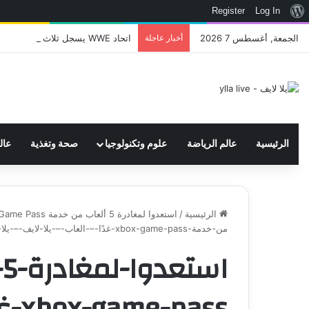
نبذة
Register
Log In
عن
الجمعة, أغسطس 7 2026
أخبار عاجلة
اتحاد WWE يسجل ثلاث علامات تجارية تتعلق في الألعاب..هل هناك إعلان قريب! – العاب – يلا لايف – يلا لايف
ووردبريس
الرئيسية
عالم الرياضة
علوم وتكنولوجيا
صحة وتغذية
عال
الرئيسية
/
استعدوا لمغادرة 5 ألعاب من خدمة Xbox Game Pass غدًا – العاب – يلا لايف - يلا لايف
من-خدمة-xbox-game-pass-غدًا-–-العاب-–-يلا-لايف-–-يلا-لايف
ا
pass