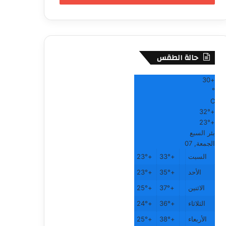
حالة الطقس
30
+
°
C
32°
+
23°
+
بئر السبع
الجمعة, 07
السبت
+
33°
+
23°
الأحد
+
35°
+
23°
الاثنين
+
37°
+
25°
الثلاثاء
+
36°
+
24°
الأربعاء
+
38°
+
25°