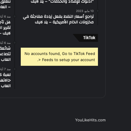
“أدنوك للإمداد والخدمات” – يلا لايف
تتعلق 
– العاب
10 مايو، 2023
تراجع أسعار النفط بفعل زيادة مفاجئة في
منذ 6 أيام
مخزونات الخام الأمريكية – يلا لايف
هل تأج
تقرير ا
لايف – 
‫TikTok
منذ 6 أيام
تتصاعد
No accounts found, Go to TikTok Feed
العاب –
> Feeds to setup your account.
منذ 7 أيام
العاب –
YouLikeHits.com