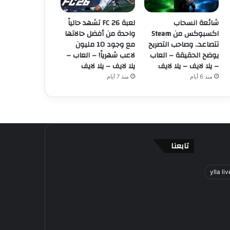
شائعة انسحاب
لعبة FC 26 تشهد حالياً
اكسبوكس من Steam
واحدة من أفضل حالاتها
تتصاعد.. وصاحب التصريح
مع وجود 10 مليون
يوضح الحقيقة – العاب
لاعب شهرياً! – العاب –
– يلا لايف – يلا لايف
يلا لايف – يلا لايف
منذ 6 أيام
منذ 7 أيام
تابعنا
ylla liv