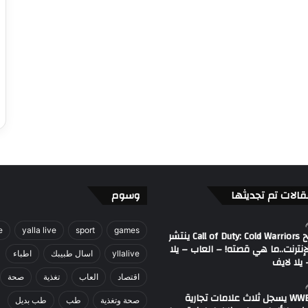
قالات تم تجديثها
وسوم
e
yalla live
sport
games
مصطلح Call of Duty: Cold Warriors ينتشر
إنترنت..ما هي قصته! – العاب – يلا
yllalive
اسال طبيبك
اطباء
يلا لايف
اقتصاد
العاب
تغذية
صحة
اتحاد WWE يسجل ثلاث علامات تجارية
صحة وتغذية
طب
طب بديل