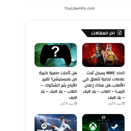
YouLikeHits.com
اخر المقالات
اتحاد WWE يسجل ثلاث
هل تأجلت حصرية كبيرة
علامات تجارية تتعلق في
من بلايستيشن؟ تقرير
الألعاب..هل هناك إعلان
الأرباح يثير الشكوك –
قريب! – العاب – يلا لايف
العاب – يلا لايف – يلا
– يلا لايف
لايف
منذ 6 أيام
منذ 6 أيام