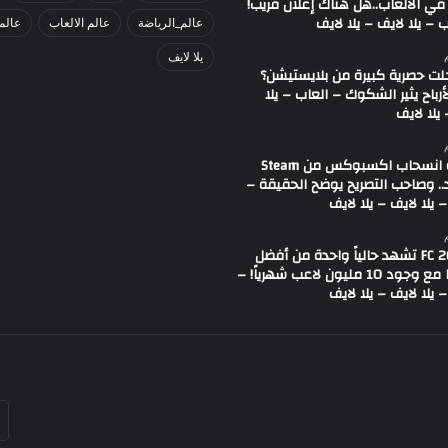
في الألعاب..هل هناك إعلان قريب!
 – يلا لايف – يلا لايف
عالم_الرياضة
عالم الالعاب
عالم
يلا لايف
لت حصرية كبيرة من بلايستيشن؟
لأرباح يثير الشكوك – العاب – يلا
يلا لايف
شائعة انسحاب اكسبوكس من Steam
.. وصاحب التصريح يوضح الحقيقة –
 يلا لايف – يلا لايف
لعبة FC 26 تشهد حالياً واحدة من أفضل
حالاتها مع وجود 10 مليون لاعب شهرياً! –
 يلا لايف – يلا لايف
أد
بر