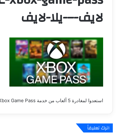
لايف-–-يلا-لايف
استعدوا لمغادرة 5 ألعاب من خدمة Xbox Game Pass غدًا – العاب – يلا لايف – يلا لايف
اترك تعليقاً