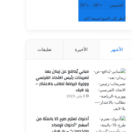
الخميس
+
38°
+
25°
أنظر إلى التنبؤ لسبعة أيام
الأشهر
الأخيرة
تعليقات
مبابي يُدافع عن زيدان بعد
تصريحات رئيس الاتحاد الفرنسي
ووزيرة الرياضة تطالب بالاعتذار –
يلا لايف
9 يناير، 2023
أدنوك تعتزم طرح 15 بالمئة من
أسهم “أدنوك للإمداد
والخدمات” – يلا لايف