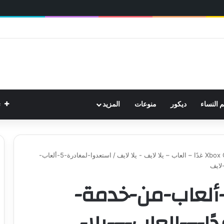
ت
م النساء
ديكور
منوعات
المزيد
/
استعدوا-لمغادرة-5-ألعاب-
ستعدوا-لمغادرة-5-ألعاب-من-خدمة-
xbox-game--غدًا-–-العاب-–-يلا-