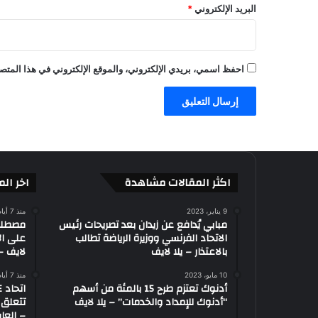
البريد الإلكتروني
*
ث
ا
ل
ث
احفظ اسمي، بريدي الإلكتروني، والموقع الإلكتروني في هذا المتصف
و
ا
ل
م
ز
ي
د
–
اكثر المقالات مشاهدة
اخر الم
ا
ل
9 يناير، 2023
منذ 7 أيام
ع
مبابي يُدافع عن زيدان بعد تصريحات رئيس
الاتحاد الفرنسي ووزيرة الرياضة تطالب
على ال
ا
بالاعتذار – يلا لايف
لايف – 
ب
–
10 مايو، 2023
منذ 7 أيام
ي
أدنوك تعتزم طرح 15 بالمئة من أسهم
ل
“أدنوك للإمداد والخدمات” – يلا لايف
تتعلق 
ا
– العاب