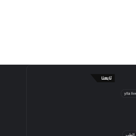
تابعنا
ylla liv
 الطب