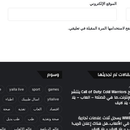
الموقع الإلكتروني
ن
ي
ة
ل
ح لاستخدامها المرة المقبلة في تعليقي.
ط
و
ر
ل
ب
ا
ت
ل
قالات تم تجديثها
وسوم
ر
و
e
yalla live
sport
games
ي
مصطلح Call of Duty: Cold Warriors ينتشر
إنترنت..ما هي قصته! – العاب – يلا
ا
yllalive
اسال طبيبك
اطباء
يلا لايف
ل
!
اقتصاد
العاب
تغذية
صحة
–
اتحاد WWE يسجل ثلاث علامات تجارية
صحة وتغذية
طب
طب بديل
ا
في الألعاب..هل هناك إعلان قريب!
ل
 – يلا لايف – يلا لايف
عالم_الرياضة
عالم الالعاب
عالم