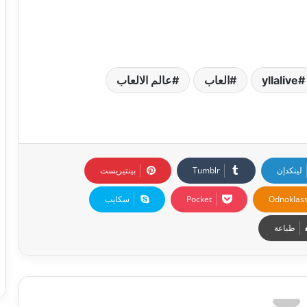
yllalive
العاب
عالم الالعاب
لينكدإن
بينتيريست
Odnoklass
‫Pocket
سكايب
طباعة