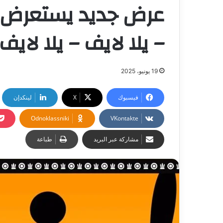
عرض جديد يستعرض أ
– يلا لايف – يلا لايف
19 يونيو، 2025
فيسبوك
‫X
لينكدإن
Odnoklassniki
مشاركة عبر البريد
طباعة