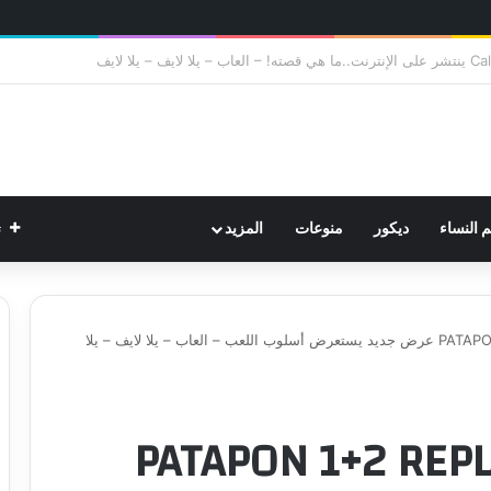
ت
م النساء
ديكور
منوعات
المزيد
استعدو لمغامرة PATAPON 1+2 REPLAY عرض جديد يستعرض أسلوب اللعب – العاب – يلا لايف – يلا
دو لمغامرة PATAPON 1+2 REPLAY