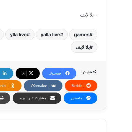
– يلا لايف
ylla live
yalla live
games
يلا لايف
شاركها
فيسبوك
‫X
niki
ماسنجر
مشاركة عبر البريد