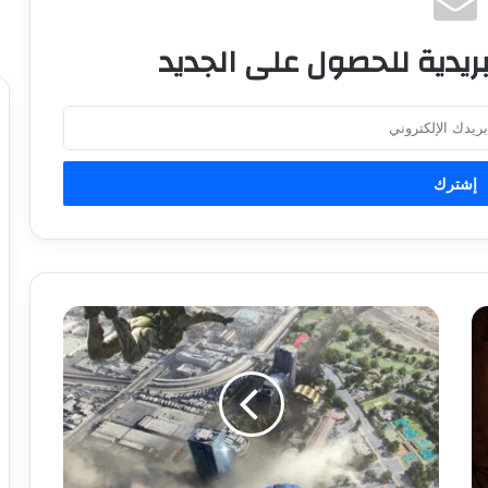
ريدية للحصول على الجديد
ل
ق
ط
ا
ت
م
ث
ي