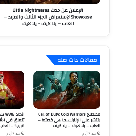
ن
ن
الإعلان عن حدث Little Nightmares
ح
ي
Showcase لإستعراض الجزء الثالث والمزيد –
د
العاب – يلا لايف - يلا لايف
ث
L
i
t
t
l
مقالات ذات صلة
e
N
i
g
h
t
m
a
r
مصطلح Call of Duty: Cold Warriors
اتحا
e
ينتشر على الإنترنت..ما هي قصته! –
تتعلق في الأل
s
العاب – يلا لايف – يلا لايف
قريب! – العاب 
S
منذ 7 أيام
منذ 7 أيام