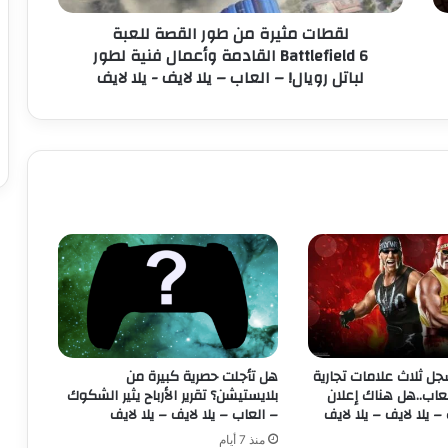
ر
لقطات مثيرة من طور القصة للعبة
ة
Battlefield 6 القادمة وأعمال فنية لطور
م
لباتل رويال! – العاب – يلا لايف - يلا لايف
ن
ط
و
ر
ا
ل
ق
ص
ة
ل
ل
ع
ب
ة
B
د WWE يسجل ثلاث علامات تجارية
هل تأجلت حصرية كبيرة من
a
عاب..هل هناك إعلان
بلايستيشن؟ تقرير الأرباح يثير الشكوك
t
– يلا لايف – يلا لايف
– العاب – يلا لايف – يلا لايف
t
منذ 7 أيام