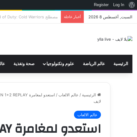
نبذة
Register
Log In
عن
السبت, أغسطس 8 2026
أخبار عاجلة
اتحاد WWE يسجل ثلاث علامات تجارية تتعلق في الألعاب..هل هناك إعلان قريب! – العاب – يلا لايف – يلا لايف
ووردبريس
الرئيسية
عالم الرياضة
علوم وتكنولوجيا
صحة وتغذية
عال
الرئيسية
/
عالم الالعاب
/
لايف
عالم الالعاب
استع