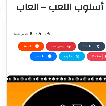
سلوب اللعب – العاب
0
4
أقل من دقيقة
بينتيريست
‫Pocket
سكايب
ماسنجر