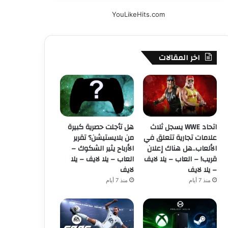
YouLikeHits.com
اخر المقالات
اتحاد WWE يسجل ثلاث
هل تأجلت حصرية كبيرة
علامات تجارية تتعلق في
من بلايستيشن؟ تقرير
الألعاب..هل هناك إعلان
الأرباح يثير الشكوك –
قريب! – العاب – يلا لايف
العاب – يلا لايف – يلا
– يلا لايف
لايف
منذ 7 أيام
منذ 7 أيام