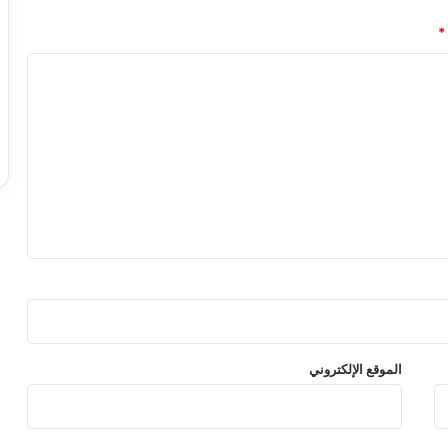
؟
*
–
ا
ل
د
و
ر
ي
ا
ل
ا
ن
ج
ل
ي
ز
ي
الموقع الإلكتروني
-
ع
ا
ل