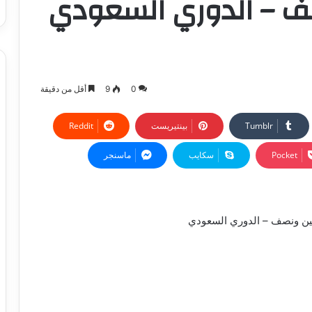
 – الدوري السعودي
0
9
أقل من دقيقة
بينتيريست
‫Pocket
سكايب
ماسنجر
مين ونصف – الدوري السعودي