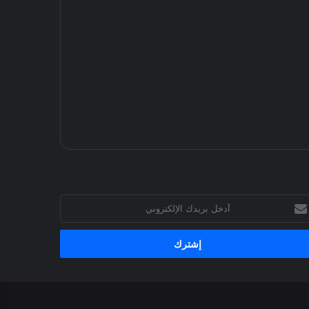
خل
يدك
إلكتروني