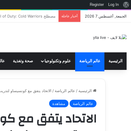
نبذة
Register
Log In
عن
الجمعة, أغسطس 7 2026
أخبار عاجلة
اتحاد WWE يسجل ثلاث علامات تجارية تتعلق في الألعاب..هل هناك إعلان قريب! – العاب – يلا لايف – يلا لايف
ووردبريس
الرئيسية
عالم الرياضة
علوم وتكنولوجيا
صحة وتغذية
عال
الرئيسية
/
عالم الرياضة
/
الاتحاد يتفق مع كونسيساو لتدر
عالم الرياضة
مشاهدة
الاتحاد يتفق مع كو