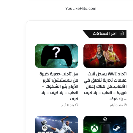
YouLikeHits.com
اخر المقالات
اتحاد WWE يسجل ثلاث
هل تأجلت حصرية كبيرة
علامات تجارية تتعلق في
من بلايستيشن؟ تقرير
الألعاب..هل هناك إعلان
الأرباح يثير الشكوك –
قريب! – العاب – يلا لايف
العاب – يلا لايف – يلا
– يلا لايف
لايف
منذ 6 أيام
منذ 6 أيام