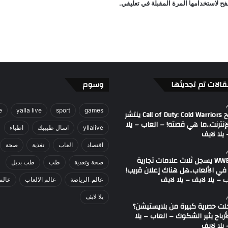
ح لاستخدامها المرة المقبلة في تعليقي.
م
ا
ل
ر
ي
ا
ض
ة
قالات تم تجديثها
وسوم
e
yalla live
sport
games
مصطلح Call of Duty: Cold Warriors ينتشر
إنترنت..ما هي قصته! – العاب – يلا
yllalive
اسال طبيبك
اطباء
يلا لايف
اقتصاد
العاب
تغذية
صحة
اتحاد WWE يسجل ثلاث علامات تجارية
صحة وتغذية
طب
طب بديل
في الألعاب..هل هناك إعلان قريب!
 – يلا لايف – يلا لايف
عالم_الرياضة
عالم الالعاب
عالم
يلا لايف
لت حصرية كبيرة من بلايستيشن؟
لأرباح يثير الشكوك – العاب – يلا
يلا لايف