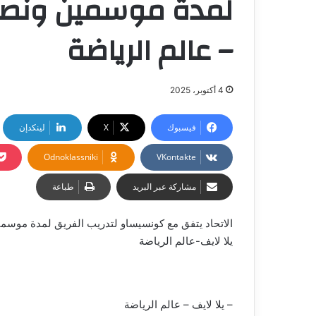
لمدة موسمين ونصف
– عالم الرياضة
4 أكتوبر، 2025
فيسبوك
‫X
لينكدإن
Odnoklassniki
مشاركة عبر البريد
طباعة
الاتحاد يتفق مع كونسيساو لتدريب الفريق لمدة موس
يلا لايف-عالم الرياضة
– يلا لايف – عالم الرياضة