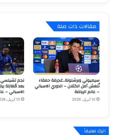
ت
ص
ا
ر
مقالات ذات صلة
ا
ت
ه
و
ي
ك
ت
س
ح
سيميوني وبرشلونة..عَجرفة حمقاء
نجم تشيلسي 
ك
تُنعش أمل الكتلان – الدوري الاسباني
بعد مُغازلة ريا
ه
– عالم الرياضة
الاسباني – عال
ر
10 أبريل، 2026
10 أبريل، 2026
ب
ا
ء
ا
ل
اترك تعليقاً
إ