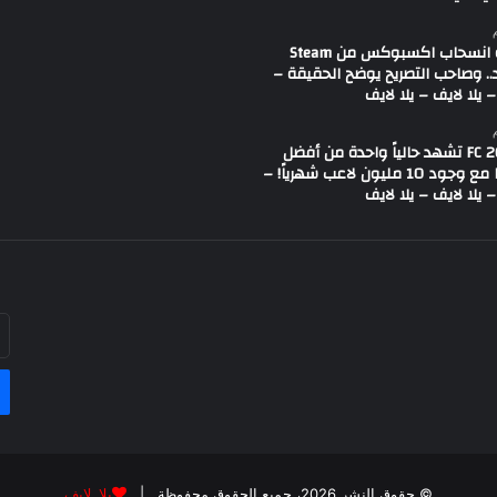
شائعة انسحاب اكسبوكس من Steam
.. وصاحب التصريح يوضح الحقيقة –
 يلا لايف – يلا لايف
لعبة FC 26 تشهد حالياً واحدة من أفضل
حالاتها مع وجود 10 مليون لاعب شهرياً! –
 يلا لايف – يلا لايف
أد
بر
ال
© حقوق النشر 2026، جميع الحقوق محفوظة |
يلا لايف