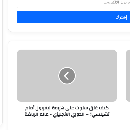
ك
ي
ف
عَ
ل
ق
س
ل
و
كيف عَلق سلوت على هزيمة ليفربول أمام
ت
تشيلسي؟ – الدوري الانجليزي - عالم الرياضة
ع
ل
ى