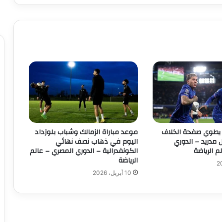
ه
ز
ي
م
ة
ل
ي
ف
ر
ب
و
ل
أ
يطوي صفحة الخلاف
موعد مباراة الزمالك وشباب بلوزداد
م
ل مدريد – الدوري
اليوم في ذهاب نصف نهائي
ا
م الرياضة
الكونفدرالية – الدوري المصري – عالم
الرياضة
م
ت
10 أبريل، 2026
ش
ي
ل
س
ي