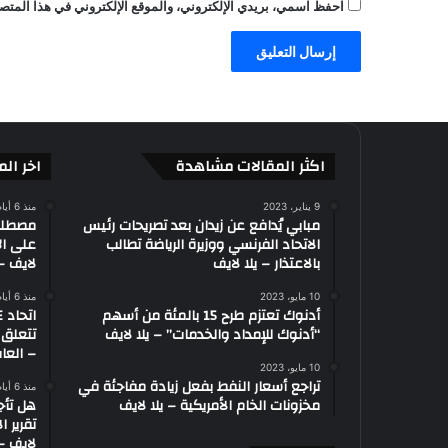
احفظ اسمي، بريدي الإلكتروني، والموقع الإلكتروني في هذا المتصف
ي
ا
ل
م
ص
ر
ي
-
اكثر المقالات مشاهدة
اخر الم
ع
ا
9 يناير، 2023
منذ 6 أيام
مبابي يُدافع عن زيدان بعد تصريحات رئيس
ل
الاتحاد الفرنسي ووزيرة الرياضة تطالب
على ال
م
بالاعتذار – يلا لايف
لايف – 
ا
ل
10 مايو، 2023
منذ 6 أيام
ر
أدنوك تعتزم طرح 15 بالمئة من أسهم
ي
“أدنوك للإمداد والخدمات” – يلا لايف
تتعلق 
ا
– العاب
10 مايو، 2023
ض
تراجع أسعار النفط بفعل زيادة مفاجئة في
منذ 6 أيام
ة
مخزونات الخام الأمريكية – يلا لايف
هل تأج
تقرير ا
لايف – 