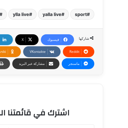
ylla live
yalla live
sport
شاركها
فيسبوك
‫X
niki
ماسنجر
مشاركة عبر البريد
اشترك في قائمتنا الب
أ