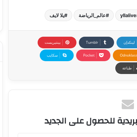
yllalive
عالم_الرياضة
يلا لايف
لينكدإن
بينتيريست
Odnoklass
‫Pocket
سكايب
طباعة
ريدية للحصول على الجديد