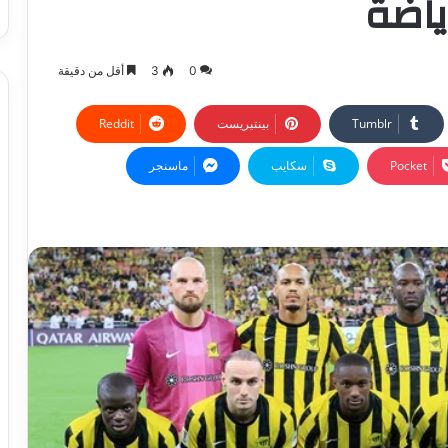
ياضة
0
3
أقل من دقيقة
بينتيريست
‫Pocket
سكايب
ماسنجر