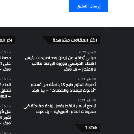
ا
ل
م
ا
ل
ر
ي
اكثر المقالات مشاهدة
اخر الم
ا
ض
9 يناير، 2023
منذ 5 أيام
مبابي يُدافع عن زيدان بعد تصريحات رئيس
ة
الاتحاد الفرنسي ووزيرة الرياضة تطالب
على ال
بالاعتذار – يلا لايف
لايف – 
10 مايو، 2023
منذ 5 أيام
أدنوك تعتزم طرح 15 بالمئة من أسهم
“أدنوك للإمداد والخدمات” – يلا لايف
تتعلق 
– العاب
10 مايو، 2023
تراجع أسعار النفط بفعل زيادة مفاجئة في
منذ 5 أيام
مخزونات الخام الأمريكية – يلا لايف
هل تأج
تقرير ا
لايف – 
‫TikTok
منذ 5 أيام