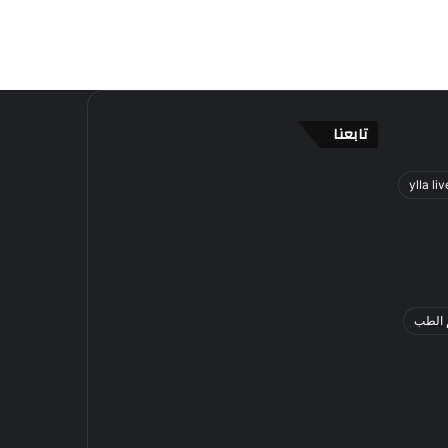
تابعنا
ylla liv
 الطب