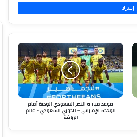
م
و
ع
د
م
ب
ا
ر
ا
موعد مباراة النصر السعودي الودية أمام
ة
الوحدة الإماراتي – الدوري السعودي - عالم
ا
الرياضة
ل
ن
ص
ر