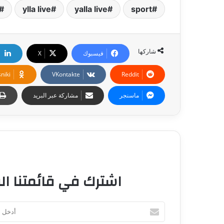
ylla live
yalla live
sport
شاركها
فيسبوك
‫X
niki
ماسنجر
مشاركة عبر البريد
اشترك في قائمتنا الب
أ
د