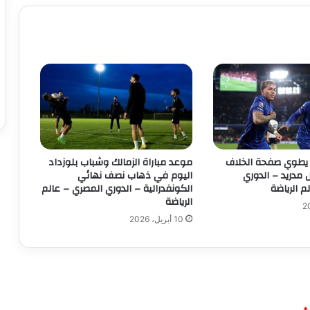
ا
ل
س
ع
و
د
ي
ا
ل
و
د
يطوي صفحة الخلاف
موعد مباراة الزمالك وشباب بلوزداد
ي
ل مدريد – الدوري
اليوم في ذهاب نصف نهائي
ة
م الرياضة
الكونفدرالية – الدوري المصري – عالم
الرياضة
أ
م
10 أبريل، 2026
ا
م
ا
ل
و
ح