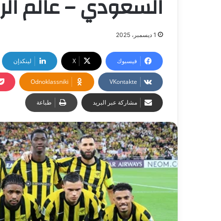
السعودي – عالم الر
1 ديسمبر، 2025
فيسبوك
‫X
لينكدإن
Odnoklassniki
مشاركة عبر البريد
طباعة