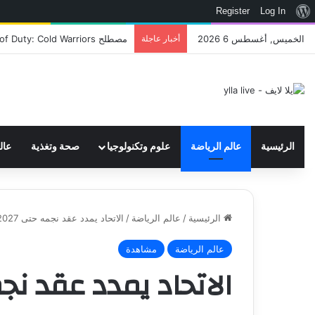
نبذة
Register
Log In
عن
الخميس, أغسطس 6 2026
أخبار عاجلة
اتحاد WWE يسجل ثلاث علامات تجارية تتعلق في الألعاب..هل هناك إعلان قريب! – العاب – يلا لايف – يلا لايف
ووردبريس
الرئيسية
عالم الرياضة
علوم وتكنولوجيا
صحة وتغذية
عال
الرئيسية
/
عالم الرياضة
/
الاتحاد يمدد عقد نجمه حتى 2027 – الدوري السعودي – عالم الرياضة
عالم الرياضة
مشاهدة