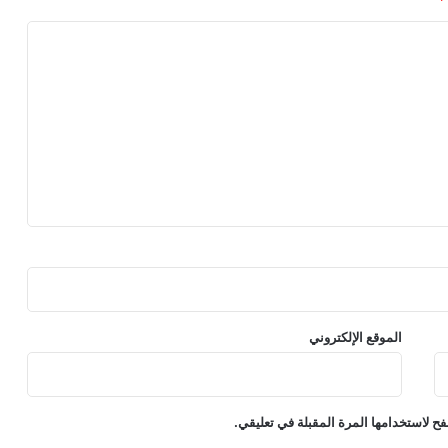
*
د
ة
ا
ل
إ
م
ا
ر
ا
ت
ي
–
ا
ل
د
و
الموقع الإلكتروني
ر
ي
ا
ل
ح لاستخدامها المرة المقبلة في تعليقي.
س