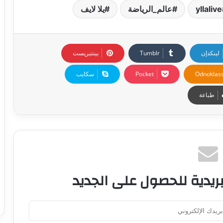
yllalive
عالم_الرياضة
يلا لايف
لينكدإن
بينتيريست
Odnoklass
‫Pocket
سكايب
طباعة
ريدية للحصول على الجديد