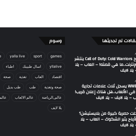
ع
و
د
ي
-
ع
ا
قالات تم تجديثها
وسوم
ل
م
e
yalla live
sport
games
مصطلح Call of Duty: Cold Warriors ينتشر
ا
إنترنت..ما هي قصته! – العاب – يلا
ل
yllalive
اسال طبيبك
اطباء
يلا لايف
ر
اقتصاد
العاب
تغذية
صحة
ي
ا
اتحاد WWE يسجل ثلاث علامات تجارية
صحة وتغذية
طب
طب بديل
ض
في الألعاب..هل هناك إعلان قريب!
ة
 – يلا لايف – يلا لايف
عالم_الرياضة
عالم الالعاب
عالم
يلا لايف
لت حصرية كبيرة من بلايستيشن؟
لأرباح يثير الشكوك – العاب – يلا
يلا لايف