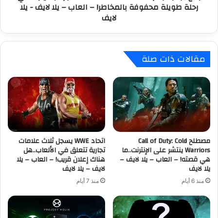
رحلة طويلة محفوفة بالمخاطر! – العاب – يلا لايف - يلا
h
ه
لايف
e
ز
W
ة
i
N
t
i
مقالات ذات صلة
c
n
h
t
e
e
r
n
4
d
ت
o
س
S
ت
w
ع
مصطلح Call of Duty: Cold
اتحاد WWE يسجل ثلاث علامات
i
Warriors ينتشر على الإنترنت..ما
تجارية تتعلق في الألعاب..هل
ر
t
هي قصته! – العاب – يلا لايف –
هناك إعلان قريب! – العاب – يلا
ض
c
يلا لايف
لايف – يلا لايف
ت
h
ق
2
منذ 6 أيام
منذ 7 أيام
ن
ل
ي
م
ا
ت