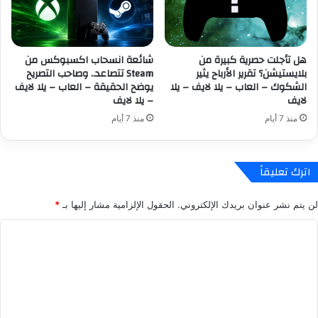
ت
ج
ه
ر
ا
ه
ب
ب
هل تأجلت حصرية كبيرة من
شائعة انسحاب اكسبوكس من
ح
س
بلايستيشن؟ تقرير الأرباح يثير
Steam تتصاعد.. وصاحب التصريح
د
ي
الشكوك – العاب – يلا لايف – يلا
يوضح الحقيقة – العاب – يلا لايف
ث
ا
لايف
– يلا لايف
S
ر
منذ 7 أيام
منذ 7 أيام
t
ت
a
ه
t
ف
e
ي
اترك تعليقاً
o
ر
f
ح
لن يتم نشر عنوان بريدك الإلكتروني.
الحقول الإلزامية مشار إليها بـ
*
U
ل
n
ة
ا
r
ط
ل
e
و
a
ي
ت
l
ل
ع
–
ة
ا
ل
م