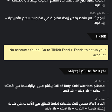
أدنوك تعتزم طرح 15 بالمئة من أسهم “أدنوك للإمداد والخدمات” –
يلا لايف
10 مايو، 2023
تراجع أسعار النفط بفعل زيادة مفاجئة في مخزونات الخام الأمريكية –
يلا لايف
‫TikTok
No accounts found, Go to TikTok Feed > Feeds to setup your
account.
اخر المقالات تم تجديثها
منذ 6 أيام
مصطلح Call of Duty: Cold Warriors ينتشر على الإنترنت..ما هي قصته!
– العاب – يلا لايف – يلا لايف
منذ 7 أيام
اتحاد WWE يسجل ثلاث علامات تجارية تتعلق في الألعاب..هل هناك
إعلان قريب! – العاب – يلا لايف – يلا لايف