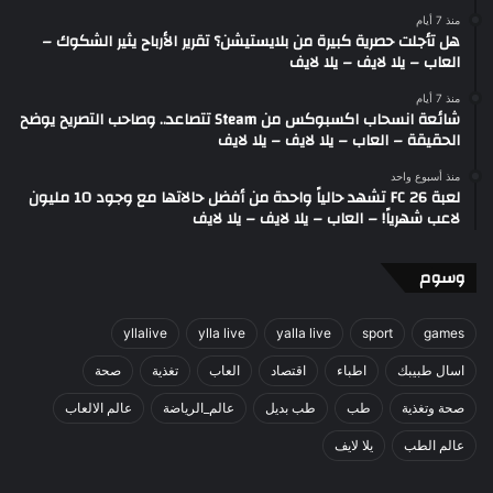
منذ 7 أيام
هل تأجلت حصرية كبيرة من بلايستيشن؟ تقرير الأرباح يثير الشكوك –
العاب – يلا لايف – يلا لايف
منذ 7 أيام
شائعة انسحاب اكسبوكس من Steam تتصاعد.. وصاحب التصريح يوضح
الحقيقة – العاب – يلا لايف – يلا لايف
منذ أسبوع واحد
لعبة FC 26 تشهد حالياً واحدة من أفضل حالاتها مع وجود 10 مليون
لاعب شهرياً! – العاب – يلا لايف – يلا لايف
وسوم
yllalive
ylla live
yalla live
sport
games
اسال طبيبك
اطباء
اقتصاد
العاب
تغذية
صحة
صحة وتغذية
طب
طب بديل
عالم_الرياضة
عالم الالعاب
عالم الطب
يلا لايف