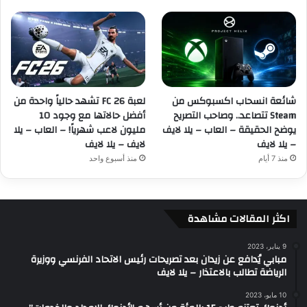
شائعة انسحاب اكسبوكس من
لعبة FC 26 تشهد حالياً واحدة من
Steam تتصاعد.. وصاحب التصريح
أفضل حالاتها مع وجود 10
يوضح الحقيقة – العاب – يلا لايف
مليون لاعب شهرياً! – العاب – يلا
– يلا لايف
لايف – يلا لايف
منذ 7 أيام
منذ أسبوع واحد
اكثر المقالات مشاهدة
9 يناير، 2023
مبابي يُدافع عن زيدان بعد تصريحات رئيس الاتحاد الفرنسي ووزيرة
الرياضة تطالب بالاعتذار – يلا لايف
10 مايو، 2023