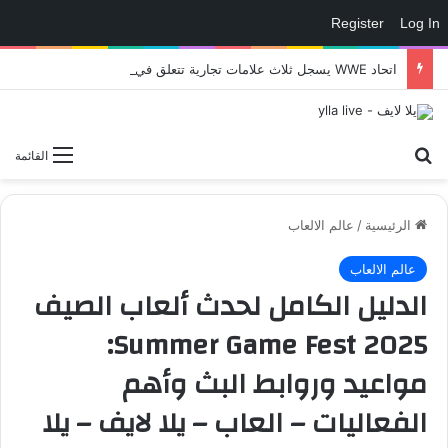
Register
Log In
اتحاد WWE يسجل ثلاث علامات تجارية تتعلق في الألعاب..هل هناك إعلان قريب! – العاب – يلا لايف – يلا لايف
بحث عن
القائمة
الرئيسية
/
عالم الالعاب
عالم الالعاب
الدليل الكامل لحدث ألعاب الصيف
Summer Game Fest 2025:
مواعيد وروابط البث وأهم
الفعاليات – العاب – يلا لايف – يلا