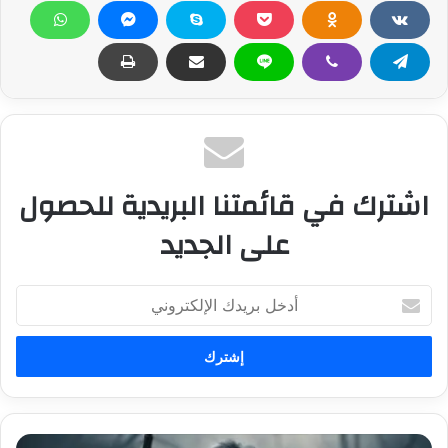
اشترك في قائمتنا البريدية للحصول
على الجديد
أ
د
خ
ل
ب
ر
ي
د
ت