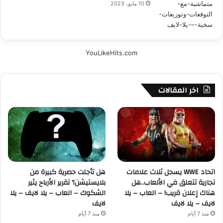
10 مايو، 2023
YouLikeHits.com
اخر المقالات
اتحاد WWE يسجل ثلاث علامات
هل تأجلت حصرية كبيرة من
تجارية تتعلق في الألعاب..هل
بلايستيشن؟ تقرير الأرباح يثير
هناك إعلان قريب! – العاب – يلا
الشكوك – العاب – يلا لايف – يلا
لايف – يلا لايف
لايف
منذ 7 أيام
منذ 7 أيام