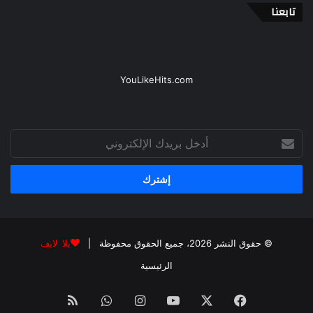
تابعنا
YouLikeHits.com
أدخل
بريدك
الإلكتروني
© حقوق النشر 2026، جميع الحقوق محفوظة |
يلا لايف
الرئيسية
فيسبوك
‫X
‫YouTube
انستقرام
واتساب
ملخص