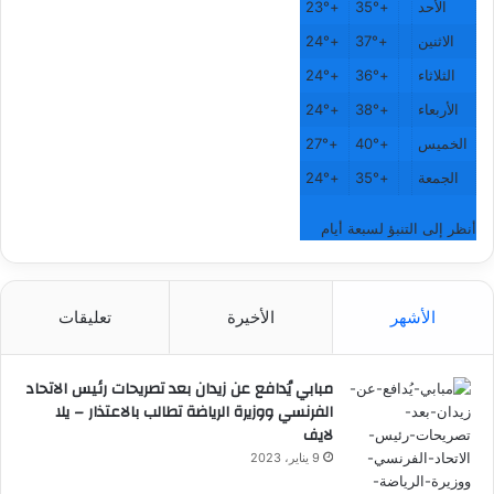
الأحد
+
35°
+
23°
الاثنين
+
37°
+
24°
الثلاثاء
+
36°
+
24°
الأربعاء
+
38°
+
24°
الخميس
+
40°
+
27°
الجمعة
+
35°
+
24°
أنظر إلى التنبؤ لسبعة أيام
الأشهر
الأخيرة
تعليقات
مبابي يُدافع عن زيدان بعد تصريحات رئيس الاتحاد
الفرنسي ووزيرة الرياضة تطالب بالاعتذار – يلا
لايف
9 يناير، 2023