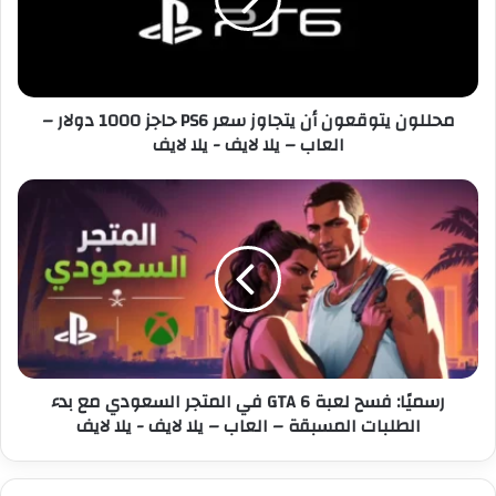
و
ل
ن
ك
ي
ت
ت
ر
و
محللون يتوقعون أن يتجاوز سعر PS6 حاجز 1000 دولار –
و
ق
العاب – يلا لايف - يلا لايف
ن
ع
ي
و
ن
ر
أ
س
ن
م
ي
يً
ت
ا
ج
:
ا
ف
و
س
ز
ح
رسميًا: فسح لعبة GTA 6 في المتجر السعودي مع بدء
س
ل
الطلبات المسبقة – العاب – يلا لايف - يلا لايف
ع
ع
ر
ب
P
ة
S
G