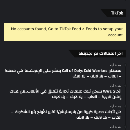
‫TikTok
No accounts found, Go to TikTok Feed > Feeds to setup your
account.
اخر المقالات تم تجديثها
منذ 4 أيام
مصطلح Call of Duty: Cold Warriors ينتشر على الإنترنت..ما هي قصته!
– العاب – يلا لايف – يلا لايف
منذ 4 أيام
اتحاد WWE يسجل ثلاث علامات تجارية تتعلق في الألعاب..هل هناك
إعلان قريب! – العاب – يلا لايف – يلا لايف
منذ 4 أيام
هل تأجلت حصرية كبيرة من بلايستيشن؟ تقرير الأرباح يثير الشكوك –
العاب – يلا لايف – يلا لايف
منذ 4 أيام