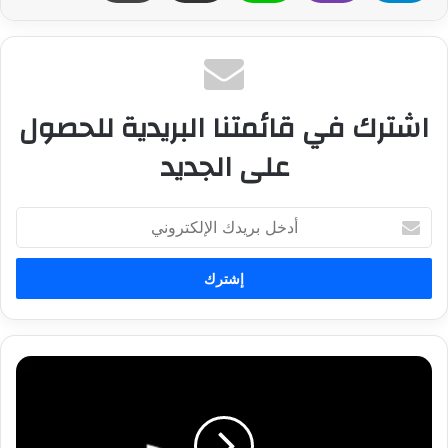
اشترك في قائمتنا البريدية للحصول
على الجديد
أ
د
خ
ل
ب
ر
ي
د
م
ك
ح
ا
ل
ل
ل
إ