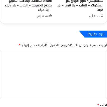
بلايستيشن؟ تقرير الأرباح يثير
Steam تتصاعد.. وصاحب التصريح
ي
د
الشكوك – العاب – يلا لايف – يلا
يوضح الحقيقة – العاب – يلا لايف
ل
ء
لايف
– يلا لايف
ا
ا
منذ 4 أيام
منذ 4 أيام
ل
ل
ا
ط
ي
ل
ف
ب
اترك تعليقاً
-
ا
ي
ت
لن يتم نشر عنوان بريدك الإلكتروني.
الحقول الإلزامية مشار إليها بـ
*
ل
ا
ا
ل
ا
ل
م
ل
ا
س
ي
ب
ت
ف
ق
ع
ة
ل
–
ا
ي
ل
ق
ع
ا
*
الاسم
*