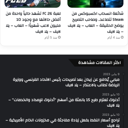
شائعة انسحاب اكسبوكس من
لعبة FC 26 تشهد حالياً واحدة من
Steam تتصاعد.. وصاحب التصريح
أفضل حالاتها مع وجود 10
يوضح الحقيقة – العاب – يلا لايف
مليون لاعب شهرياً! – العاب – يلا
– يلا لايف
لايف – يلا لايف
منذ 4 أيام
منذ 5 أيام
اكثر المقالات مشاهدة
9 يناير، 2023
مبابي يُدافع عن زيدان بعد تصريحات رئيس الاتحاد الفرنسي ووزيرة
الرياضة تطالب بالاعتذار – يلا لايف
10 مايو، 2023
أدنوك تعتزم طرح 15 بالمئة من أسهم “أدنوك للإمداد والخدمات” –
يلا لايف
10 مايو، 2023
تراجع أسعار النفط بفعل زيادة مفاجئة في مخزونات الخام الأمريكية –
يلا لايف