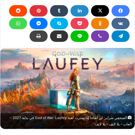
الصحفي شراير: لن أتفاجأ إذا صدرت لعبة God of War: Laufey في بداية 2027 –
العاب – يلا لايف – يلا لايف