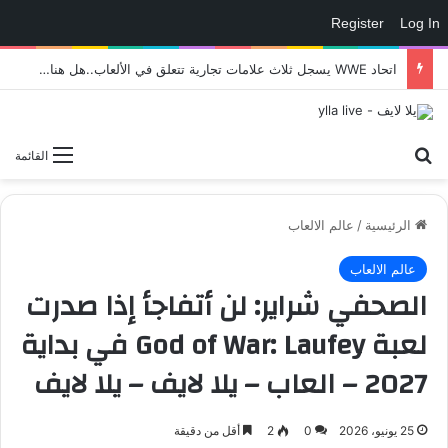
Register
Log In
اتحاد WWE يسجل ثلاث علامات تجارية تتعلق في الألعاب..هل هناك إعلان قريب! – العاب – يلا لايف – يلا لايف
بحث عن
القائمة
الرئيسية
/
عالم الالعاب
عالم الالعاب
الصحفي شراير: لن أتفاجأ إذا صدرت
لعبة God of War: Laufey في بداية
2027 – العاب – يلا لايف – يلا لايف
25 يونيو، 2026
0
2
أقل من دقيقة