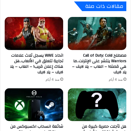
مقالات ذات صلة
6
T
ح
A
ا
6
ج
ف
ز
ي
1
ا
0
ل
0
م
0
مصطلح Call of Duty: Cold
اتحاد WWE يسجل ثلاث علامات
ت
Warriors ينتشر على الإنترنت..ما
تجارية تتعلق في الألعاب..هل
د
ج
هي قصته! – العاب – يلا لايف –
هناك إعلان قريب! – العاب – يلا
و
ر
يلا لايف
لايف – يلا لايف
ل
ا
ا
ل
منذ 4 أيام
منذ 4 أيام
ر
س
–
ع
ا
و
ل
د
ع
ي
ا
م
ب
ع
هل تأجلت حصرية كبيرة من
شائعة انسحاب اكسبوكس من
–
ب