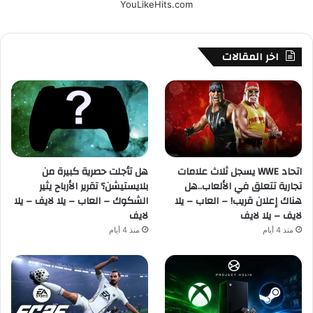
YouLikeHits.com
اخر المقالات
اتحاد WWE يسجل ثلاث علامات
هل تأجلت حصرية كبيرة من
تجارية تتعلق في الألعاب..هل
بلايستيشن؟ تقرير الأرباح يثير
هناك إعلان قريب! – العاب – يلا
الشكوك – العاب – يلا لايف – يلا
لايف – يلا لايف
لايف
منذ 4 أيام
منذ 4 أيام