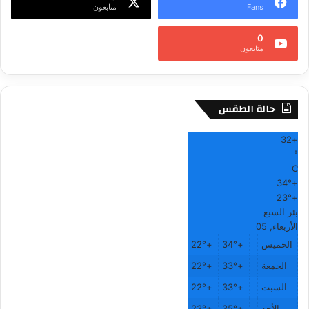
Fans
متابعون
0
متابعون
حالة الطقس
32
+
°
C
34°
+
23°
+
بئر السبع
الأربعاء, 05
الخميس
+
34°
+
22°
الجمعة
+
33°
+
22°
السبت
+
33°
+
22°
الأحد
+
35°
+
23°