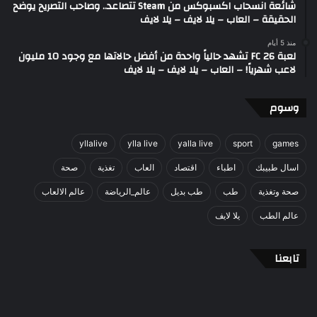
شائعة انسحاب اكسبوكس من Steam تتصاعد.. وصاحب التصريح يوضح
الحقيقة – العاب – يلا لايف – يلا لايف
منذ 5 أيام
لعبة FC 26 تشهد حالياً واحدة من أفضل حالاتها مع وجود 10 مليون
لاعب شهرياً! – العاب – يلا لايف – يلا لايف
وسوم
yllalive
ylla live
yalla live
sport
games
اسال طبيبك
اطباء
اقتصاد
العاب
تغذية
صحة
صحة وتغذية
طب
طب بديل
عالم_الرياضة
عالم الالعاب
عالم الطب
يلا لايف
تابعنا