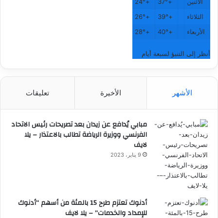
الاثنين
+
37°
+
24°
الثلاثاء
+
39°
+
26°
الأربعاء
+
40°
+
28°
أنظر إلى التنبؤ لسبعة أيام
الأشهر
الأخيرة
تعليقات
مبابي يُدافع عن زيدان بعد تصريحات رئيس الاتحاد
الفرنسي ووزيرة الرياضة تطالب بالاعتذار – يلا
لايف
9 يناير، 2023
أدنوك تعتزم طرح 15 بالمئة من أسهم “أدنوك
للإمداد والخدمات” – يلا لايف