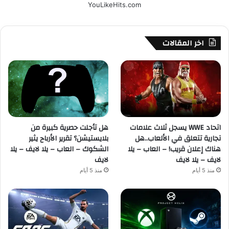
YouLikeHits.com
اخر المقالات
اتحاد WWE يسجل ثلاث علامات
هل تأجلت حصرية كبيرة من
تجارية تتعلق في الألعاب..هل
بلايستيشن؟ تقرير الأرباح يثير
هناك إعلان قريب! – العاب – يلا
الشكوك – العاب – يلا لايف – يلا
لايف – يلا لايف
لايف
منذ 5 أيام
منذ 5 أيام