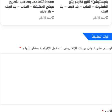
بلايستيشن؟ تقرير الأرباح يثير
Steam تتصاعد.. وصاحب التصريح
ت
د
الشكوك – العاب – يلا لايف – يلا
يوضح الحقيقة – العاب – يلا لايف
و
ا
لايف
– يلا لايف
ف
ل
منذ 5 أيام
منذ 5 أيام
ر
ل
ة
ع
ل
ب
ج
ة
اترك تعليقاً
م
ب
ي
ع
لن يتم نشر عنوان بريدك الإلكتروني.
الحقول الإلزامية مشار إليها بـ
*
ع
و
ا
د
ا
ل
ة
ل
م
ب
ن
ط
ت
ص
ل
ع
ا
م
ت
ل
ن
–
A
ي
ا
v
ق
ل
e
ع
n
*
الاسم
*