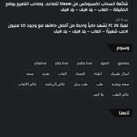
شائعة انسحاب اكسبوكس من Steam تتصاعد.. وصاحب التصريح يوضح
الحقيقة – العاب – يلا لايف – يلا لايف
منذ 6 أيام
لعبة FC 26 تشهد حالياً واحدة من أفضل حالاتها مع وجود 10 مليون
لاعب شهرياً! – العاب – يلا لايف – يلا لايف
وسوم
yllalive
ylla live
yalla live
sport
games
اسال طبيبك
اطباء
اقتصاد
العاب
تغذية
صحة
صحة وتغذية
طب
طب بديل
عالم_الرياضة
عالم الالعاب
عالم الطب
يلا لايف
تابعنا