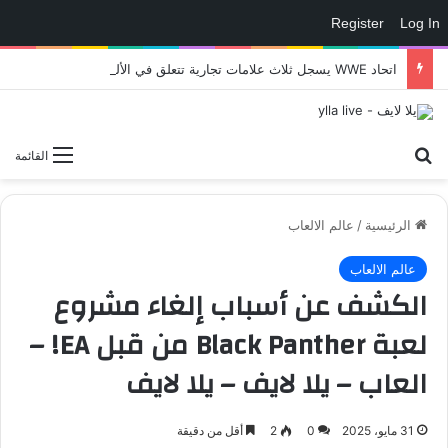
Register
Log In
اتحاد WWE يسجل ثلاث علامات تجارية تتعلق في الألعاب..هل هناك إعلان قريب! – العاب – يلا لايف – يلا لايف
بحث عن
القائمة
الرئيسية
/
عالم الالعاب
عالم الالعاب
الكشف عن أسباب إلغاء مشروع
لعبة Black Panther من قبل EA! –
العاب – يلا لايف – يلا لايف
31 مايو، 2025
0
2
أقل من دقيقة