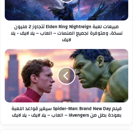
ل
ت
ك
ل
ت
ع
ر
ب
مبيعات لعبة Elden Ring Nightreign تتجاوز 2 مليون
و
ة
نسخة، ومتوفرة لجميع المنصات – العاب – يلا لايف - يلا
ن
E
لايف
ي
l
d
e
ف
n
ي
R
ل
i
م
n
S
g
p
N
i
i
d
g
e
فيلم Spider-Man: Brand New Day سيغير قواعد اللعبة
h
r
بعودة بطل من Avengers! – العاب – يلا لايف - يلا لايف
t
-
r
M
e
a
i