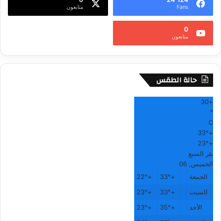
ل
Fans
متابعون
ا
ل
0
ا
متابعون
ي
ف
حالة الطقس
30
+
°
C
33°
+
23°
+
بئر السبع
الخميس, 06
الجمعة
+
33°
+
22°
السبت
+
33°
+
23°
الأحد
+
35°
+
23°