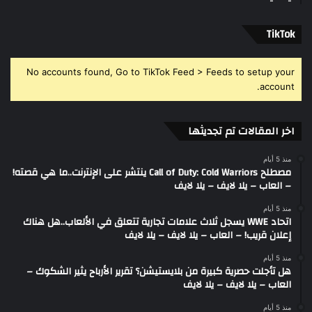
‫TikTok
No accounts found, Go to TikTok Feed > Feeds to setup your
account.
اخر المقالات تم تجديثها
منذ 5 أيام
مصطلح Call of Duty: Cold Warriors ينتشر على الإنترنت..ما هي قصته!
– العاب – يلا لايف – يلا لايف
منذ 5 أيام
اتحاد WWE يسجل ثلاث علامات تجارية تتعلق في الألعاب..هل هناك
إعلان قريب! – العاب – يلا لايف – يلا لايف
منذ 5 أيام
هل تأجلت حصرية كبيرة من بلايستيشن؟ تقرير الأرباح يثير الشكوك –
العاب – يلا لايف – يلا لايف
منذ 5 أيام