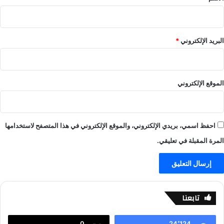
ا
g
ب
e
–
r
ي
s
البريد الإلكتروني
*
ل
!
ا
–
ل
ا
ا
ل
الموقع الإلكتروني
ي
ع
ف
ا
-
ب
ي
–
احفظ اسمي، بريدي الإلكتروني، والموقع الإلكتروني في هذا المتصفح لاستخدامها
ل
ي
ا
ل
المرة المقبلة في تعليقي.
ل
ا
ا
ل
ي
ا
ف
ي
ف
تابعنا
-
ي
0
24٬124