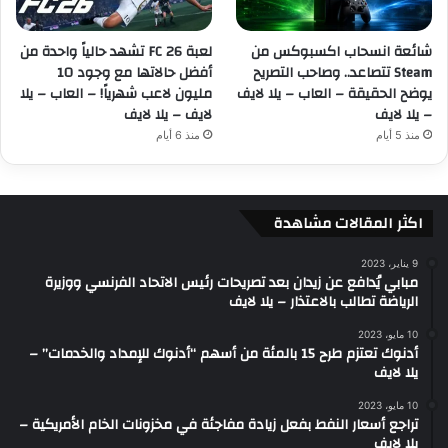
شائعة انسحاب اكسبوكس من
لعبة FC 26 تشهد حالياً واحدة من
Steam تتصاعد.. وصاحب التصريح
أفضل حالاتها مع وجود 10
يوضح الحقيقة – العاب – يلا لايف
مليون لاعب شهرياً! – العاب – يلا
– يلا لايف
لايف – يلا لايف
منذ 5 أيام
منذ 6 أيام
اكثر المقالات مشاهدة
9 يناير، 2023
مبابي يُدافع عن زيدان بعد تصريحات رئيس الاتحاد الفرنسي ووزيرة
الرياضة تطالب بالاعتذار – يلا لايف
10 مايو، 2023
أدنوك تعتزم طرح 15 بالمئة من أسهم “أدنوك للإمداد والخدمات” –
يلا لايف
10 مايو، 2023
تراجع أسعار النفط بفعل زيادة مفاجئة في مخزونات الخام الأمريكية –
يلا لايف