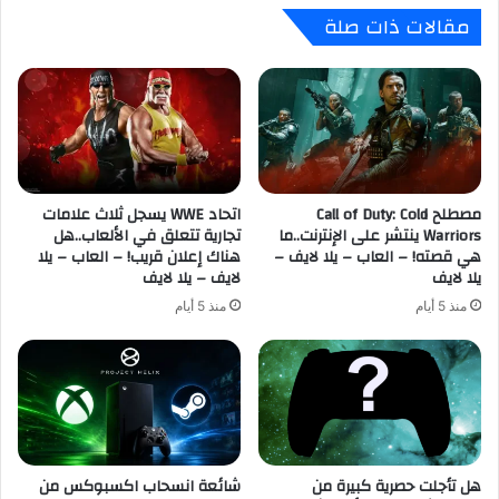
n
مقالات ذات صلة
g
:
n
B
ت
r
ت
a
ج
n
ا
d
و
N
ز
e
2
مصطلح Call of Duty: Cold
اتحاد WWE يسجل ثلاث علامات
w
Warriors ينتشر على الإنترنت..ما
تجارية تتعلق في الألعاب..هل
م
D
هي قصته! – العاب – يلا لايف –
هناك إعلان قريب! – العاب – يلا
ل
a
يلا لايف
لايف – يلا لايف
ي
y
و
س
منذ 5 أيام
منذ 5 أيام
ن
ي
ن
غ
س
ي
خ
ر
ة
ق
،
و
و
ا
هل تأجلت حصرية كبيرة من
شائعة انسحاب اكسبوكس من
م
ع