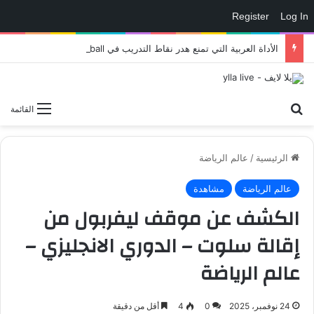
Register
Log In
الأداة العربية التي تمنع هدر نقاط التدريب في eFootball وتمنحك لاعبًا أقوى داخل الملعب – العاب – يلا لايف – يلا لايف
بحث عن
القائمة
الرئيسية
/
عالم الرياضة
عالم الرياضة
مشاهدة
الكشف عن موقف ليفربول من
إقالة سلوت – الدوري الانجليزي –
عالم الرياضة
24 نوفمبر، 2025
0
4
أقل من دقيقة