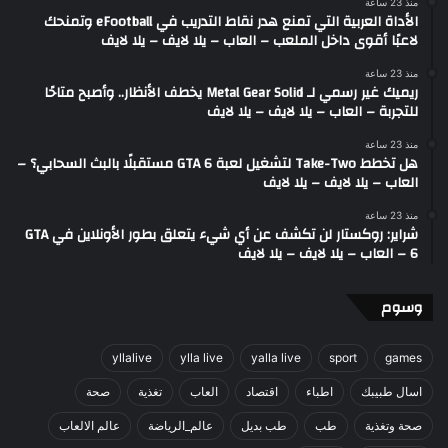
منذ 23 ساعة
الأداة العربية التي تمنع هدر نقاط التدريب في eFootball وتمنحك
لاعبًا أقوى داخل الملعب – العاب – يلا لايف – يلا لايف
منذ 23 ساعة
ريميك غير رسمي لـ Metal Gear Solid يخطف الأنظار.. وأصبح متاحًا
للتجربة – العاب – يلا لايف – يلا لايف
منذ 23 ساعة
هل تخطط Take-Two لتشغيل لعبة GTA 6 مستقبلًا بالبث السحابي؟ –
العاب – يلا لايف – يلا لايف
منذ 23 ساعة
شراير: روكستار لن تكشف عن أي شيء يتعلق بطور الأونلاين في GTA
6 – العاب – يلا لايف – يلا لايف
وسوم
yllalive
ylla live
yalla live
sport
games
اسال طبيبك
اطباء
اقتصاد
العاب
تغذية
صحة
صحة وتغذية
طب
طب بديل
عالم_الرياضة
عالم الالعاب