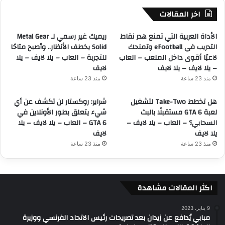
اخر المقالات
الأداة العربية التي تمنع هدر نقاط
ريميك غير رسمي لـ Metal Gear
التدريب في eFootball وتمنحك
Solid يخطف الأنظار.. وأصبح متاحًا
لاعبًا أقوى داخل الملعب – العاب
للتجربة – العاب – يلا لايف – يلا
– يلا لايف – يلا لايف
لايف
منذ 23 ساعة
منذ 23 ساعة
هل تخطط Take-Two لتشغيل
شراير: روكستار لن تكشف عن أي
لعبة GTA 6 مستقبلًا بالبث
شيء يتعلق بطور الأونلاين في
السحابي؟ – العاب – يلا لايف –
GTA 6 – العاب – يلا لايف – يلا
يلا لايف
لايف
منذ 23 ساعة
منذ 23 ساعة
اكثر المقالات مشاهدة
9 يناير، 2023
مبابي يُدافع عن زيدان بعد تصريحات رئيس الاتحاد الفرنسي ووزيرة