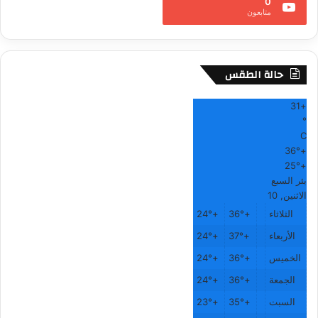
0
متابعون
حالة الطقس
31
+
°
C
36°
+
25°
+
بئر السبع
الاثنين, 10
الثلاثاء
+
36°
+
24°
الأربعاء
+
37°
+
24°
الخميس
+
36°
+
24°
الجمعة
+
36°
+
24°
السبت
+
35°
+
23°