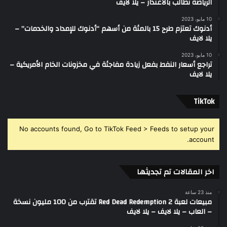
الرياضة تطالب بالاعتذار – يلا لايف
10 مايو، 2023
أدنوك تعتزم طرح 15 بالمئة من أسهم “أدنوك للإمداد والخدمات” –
يلا لايف
10 مايو، 2023
تراجع أسعار النفط بفعل زيادة مفاجئة في مخزونات الخام الأمريكية –
يلا لايف
‫TikTok
No accounts found, Go to TikTok Feed > Feeds to setup your
account.
اخر المقالات تم تجديثها
منذ 23 ساعة
مبيعات لعبة Red Dead Redemption 2 تقترب من 100 مليون نسخة
– العاب – يلا لايف – يلا لايف