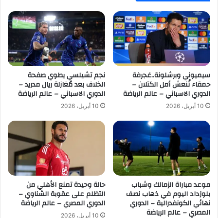
ى
ل
ب
ا
ر
ل
ش
ا
ل
ل
و
ت
ن
ا
ة
سيميوني وبرشلونة..عَجرفة
نجم تشيلسي يطوي صفحة
ر
حمقاء تُنعش أمل الكتلان –
الخلاف بعد مُغازلة ريال مدريد –
–
ي
الدوري الاسباني – عالم الرياضة
الدوري الاسباني – عالم الرياضة
ا
خ
ل
ي
10 أبريل، 2026
10 أبريل، 2026
د
ف
و
ي
ر
ا
ي
ل
ا
د
ل
و
ا
ر
موعد مباراة الزمالك وشباب
حالة وحيدة تمنع الأهلي من
س
ي
بلوزداد اليوم في ذهاب نصف
التظلم على عقوبة الشناوي –
ب
–
نهائي الكونفدرالية – الدوري
الدوري المصري – عالم الرياضة
ا
ا
المصري – عالم الرياضة
10 أبريل، 2026
ن
ل