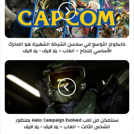
ل
ك
إ
و
ل
م
ك
:
ت
ا
ر
ل
كابكوم: التوسع في سلاسل الشركة الشهيرة هو المحرك
و
ت
الأساسي للنجاح – العاب – يلا لايف - يلا لايف
ن
و
ي
س
ع
س
ف
ن
ي
ت
س
م
ل
ك
ا
ن
س
م
ل
ن
ا
ل
سنتمكن من لعب Halo: Campaign Evolved بمنظور
ل
ع
الشخص الثالث – العاب – يلا لايف - يلا لايف
ش
ب
ر
H