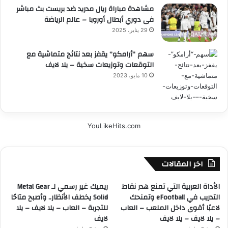
مشاهدة مباراة ريال مدريد ضد بريست بث مباشر
فى دوري أبطال أوروبا – عالم الرياضة
29 يناير، 2025
سهم “أرامكو” يقفز بعد نتائج متماشية مع
التوقعات وتوزيعات سخية – يلا لايف
10 مايو، 2023
YouLikeHits.com
اخر المقالات
الأداة العربية التي تمنع هدر نقاط
ريميك غير رسمي لـ Metal Gear
التدريب في eFootball وتمنحك
Solid يخطف الأنظار.. وأصبح متاحًا
لاعبًا أقوى داخل الملعب – العاب
للتجربة – العاب – يلا لايف – يلا
– يلا لايف – يلا لايف
لايف