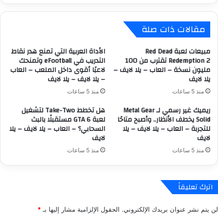
ك
a
ة
l
مقالات ذات صلة
ا
o
ل
:
ش
C
مبيعات لعبة Red Dead
الأداة العربية التي تمنع هدر نقاط
ه
a
Redemption 2 تقترب من 100
التدريب في eFootball وتمنحك
ي
مليون نسخة – العاب – يلا لايف –
لاعبًا أقوى داخل الملعب – العاب
m
يلا لايف
– يلا لايف – يلا لايف
ر
p
ة
a
منذ 5 ساعات
منذ 5 ساعات
ه
i
ريميك غير رسمي لـ Metal Gear
هل تخطط Take-Two لتشغيل
و
g
Solid يخطف الأنظار.. وأصبح متاحًا
لعبة GTA 6 مستقبلًا بالبث
ا
n
للتجربة – العاب – يلا لايف – يلا
السحابي؟ – العاب – يلا لايف – يلا
ل
E
لايف
لايف
م
v
ح
o
منذ 5 ساعات
منذ 5 ساعات
ر
l
ك
v
ا
e
اترك تعليقاً
ل
d
أ
ب
لن يتم نشر عنوان بريدك الإلكتروني.
الحقول الإلزامية مشار إليها بـ
*
س
م