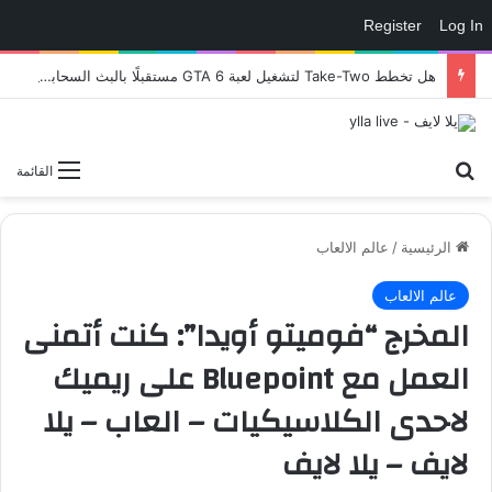
Register
Log In
هل تخطط Take-Two لتشغيل لعبة GTA 6 مستقبلًا بالبث السحابي؟ – العاب – يلا لايف – يلا لايف
بحث عن
القائمة
الرئيسية
/
عالم الالعاب
عالم الالعاب
المخرج “فوميتو أويدا”: كنت أتمنى
العمل مع Bluepoint على ريميك
لاحدى الكلاسيكيات – العاب – يلا
لايف – يلا لايف