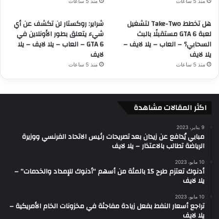
منذ 5 ساعات
منذ 5 ساعات
هل تخطط Take-Two لتشغيل
شراير: روكستار لن تكشف عن أي
لعبة GTA 6 مستقبلًا بالبث
شيء يتعلق بطور الأونلاين في
السحابي؟ – العاب – يلا لايف –
GTA 6 – العاب – يلا لايف – يلا
يلا لايف
لايف
منذ 5 ساعات
منذ 5 ساعات
اكثر المقالات مشاهدة
9 يناير، 2023
مبابي يُدافع عن زيدان بعد تصريحات رئيس الاتحاد الفرنسي ووزيرة
الرياضة تطالب بالاعتذار – يلا لايف
10 مايو، 2023
أدنوك تعتزم طرح 15 بالمئة من أسهم “أدنوك للإمداد والخدمات” –
يلا لايف
10 مايو، 2023
تراجع أسعار النفط بفعل زيادة مفاجئة في مخزونات الخام الأمريكية –
يلا لايف