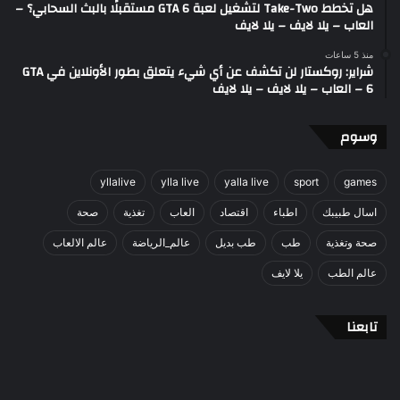
هل تخطط Take-Two لتشغيل لعبة GTA 6 مستقبلًا بالبث السحابي؟ –
العاب – يلا لايف – يلا لايف
منذ 5 ساعات
شراير: روكستار لن تكشف عن أي شيء يتعلق بطور الأونلاين في GTA
6 – العاب – يلا لايف – يلا لايف
وسوم
yllalive
ylla live
yalla live
sport
games
اسال طبيبك
اطباء
اقتصاد
العاب
تغذية
صحة
صحة وتغذية
طب
طب بديل
عالم_الرياضة
عالم الالعاب
عالم الطب
يلا لايف
تابعنا