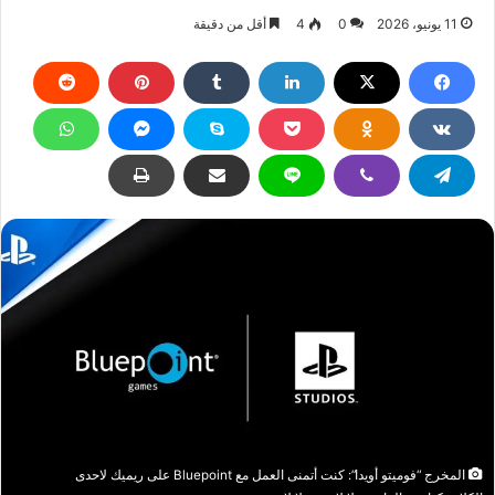
11 يونيو، 2026
0
4
أقل من دقيقة
المخرج “فوميتو أويدا”: كنت أتمنى العمل مع Bluepoint على ريميك لاحدى