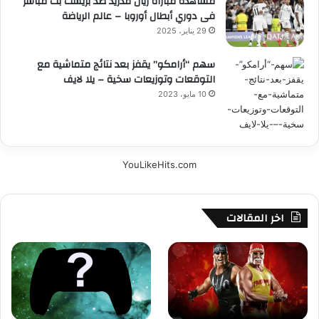
مشاهدة مباراة ريال مدريد ضد بريست بث مباشر
فى دوري أبطال أوروبا – عالم الرياضة
29 يناير، 2025
سهم “أرامكو” يقفز بعد نتائج متماشية مع
التوقعات وتوزيعات سخية – يلا لايف
10 مايو، 2023
YouLikeHits.com
اخر المقالات