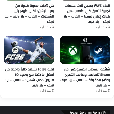
اتحاد WWE يسجل ثلاث علامات
هل تأجلت حصرية كبيرة من
تجارية تتعلق في الألعاب..هل
بلايستيشن؟ تقرير الأرباح يثير
هناك إعلان قريب! – العاب – يلا
الشكوك – العاب – يلا لايف – يلا
لايف – يلا لايف
لايف
منذ 6 أيام
منذ 6 أيام
شائعة انسحاب اكسبوكس من
لعبة FC 26 تشهد حالياً واحدة من
Steam تتصاعد.. وصاحب التصريح
أفضل حالاتها مع وجود 10
يوضح الحقيقة – العاب – يلا لايف
مليون لاعب شهرياً! – العاب – يلا
– يلا لايف
لايف – يلا لايف
منذ 6 أيام
منذ 6 أيام
اكثر المقالات مشاهدة