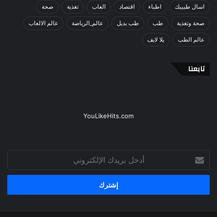
اسال طبيبك
اطباء
اقتصاد
العاب
تغذية
صحة
صحة وتغذية
طب
طب بديل
عالم_الرياضة
عالم الالعاب
عالم الطب
يلا لايف
تابعنا
YouLikeHits.com
أدخل
بريدك
الإلكتروني