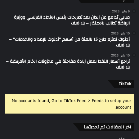
9 يناير، 2023
مبابي يُدافع عن زيدان بعد تصريحات رئيس الاتحاد الفرنسي ووزيرة
الرياضة تطالب بالاعتذار – يلا لايف
10 مايو، 2023
أدنوك تعتزم طرح 15 بالمئة من أسهم “أدنوك للإمداد والخدمات” –
يلا لايف
10 مايو، 2023
تراجع أسعار النفط بفعل زيادة مفاجئة في مخزونات الخام الأمريكية –
يلا لايف
‫TikTok
No accounts found, Go to TikTok Feed > Feeds to setup your
account.
اخر المقالات تم تجديثها