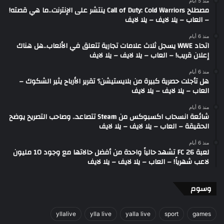
منذ 5 أيام
مصطلح Call of Duty: Cold Warriors ينتشر على الإنترنت..ما هي قصته!
– العاب – يلا لايف – يلا لايف
منذ 6 أيام
اتحاد WWE يسجل ثلاث علامات تجارية تتعلق في الألعاب..هل هناك
إعلان قريب! – العاب – يلا لايف – يلا لايف
منذ 6 أيام
هل تأجلت حصرية كبيرة من بلايستيشن؟ تقرير الأرباح يثير الشكوك –
العاب – يلا لايف – يلا لايف
منذ 6 أيام
شائعة انسحاب اكسبوكس من Steam تتصاعد.. وصاحب التصريح يوضح
الحقيقة – العاب – يلا لايف – يلا لايف
منذ 6 أيام
لعبة FC 26 تشهد حالياً واحدة من أفضل حالاتها مع وجود 10 مليون
لاعب شهرياً! – العاب – يلا لايف – يلا لايف
وسوم
yllalive
ylla live
yalla live
sport
games