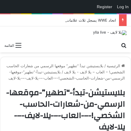
Register
Log In
اتحاد WWE يسجل ثلاث علامات تجارية تتعلق في الألعاب..هل هناك إعلان قريب! – العاب – يلا لايف – يلا لايف
بحث عن
القائمة
الرئيسية
/
بلايستيشن تبدأ “تطهير” موقعها الرسمي من شعارات الحاسب
الشخصي! – العاب – يلا لايف - يلا لايف
/
بلايستيشن-تبدأ-“تطهير”-موقعها-
الرسمي-من-شعارات-الحاسب-الشخصي!-–-العاب-–-يلا-لايف-–-يلا-لايف
بلايستيشن-تبدأ-“تطهير”-موقعها-
الرسمي-من-شعارات-الحاسب-
الشخصي!-–-العاب-–-يلا-لايف-–-
يلا-لايف