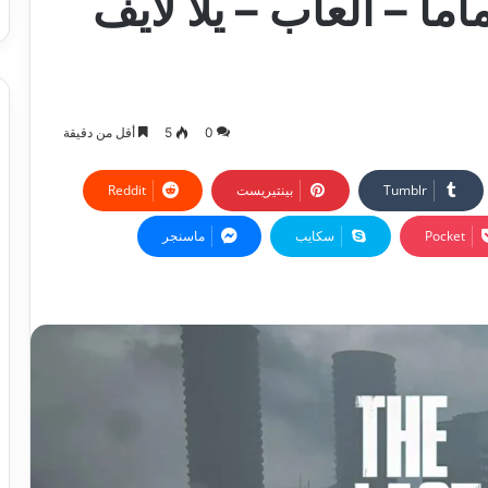
اً – العاب – يلا لايف
0
5
أقل من دقيقة
بينتيريست
‫Pocket
سكايب
ماسنجر