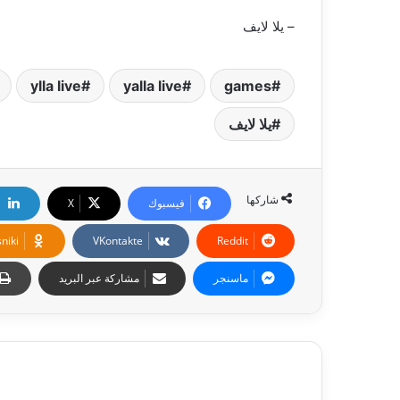
– يلا لايف
ylla live
yalla live
games
يلا لايف
شاركها
فيسبوك
‫X
niki
ماسنجر
مشاركة عبر البريد