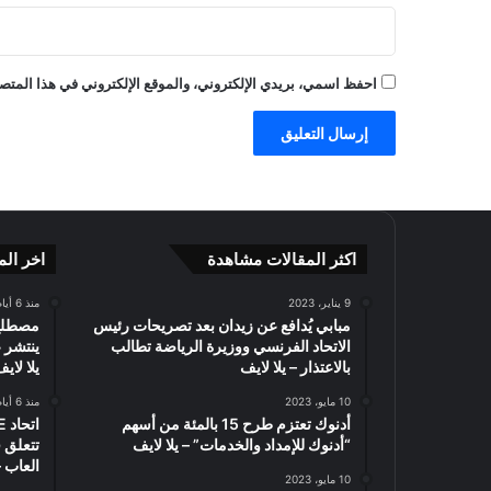
ل
ي
اً
احفظ اسمي، بريدي الإلكتروني، والموقع الإلكتروني في هذا المتصف
و
ا
ل
م
ر
ت
ق
ب
اكثر المقالات مشاهدة
اخر الم
ة
–
9 يناير، 2023
منذ 6 أيام
ا
مبابي يُدافع عن زيدان بعد تصريحات رئيس
ل
الاتحاد الفرنسي ووزيرة الرياضة تطالب
ينتشر 
ع
بالاعتذار – يلا لايف
يلا لاي
ا
10 مايو، 2023
منذ 6 أيام
ب
أدنوك تعتزم طرح 15 بالمئة من أسهم
–
“أدنوك للإمداد والخدمات” – يلا لايف
تتعلق 
ي
العاب –
ل
10 مايو، 2023