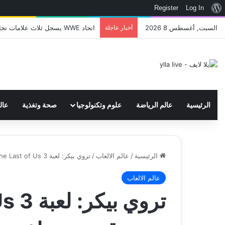
نبذة
Register
Log In
عن
السبت, أغسطس 8 2026
أخبار عاجلة
اتحاد WWE يسجل ثلاث علامات تجارية تتعلق في الألعاب..هل هناك إعلان قريب! – العاب – يلا لايف – يلا لايف
ووردبريس
الرئيسية
عالم الرياضة
علوم وتكنولوجيا
صحة وتغذية
عال
الرئيسية
/
عالم الالعاب
/
تروي بيكر: لعبة The Last of Us 3 قد تروي قصة مختلفة تماماً – العاب – يلا لايف – يلا لايف
عالم الالعاب