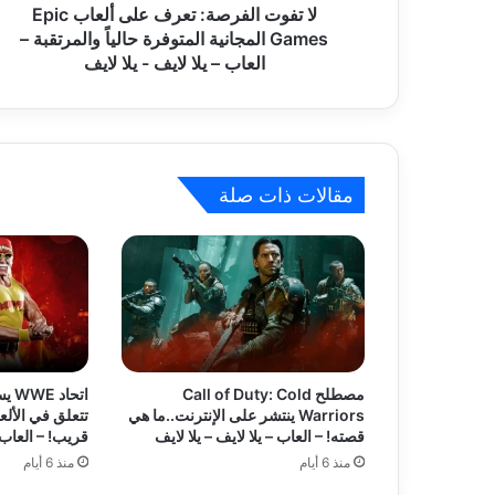
ر
لا تفوت الفرصة: تعرف على ألعاب Epic
ي
ص
Games المجانية المتوفرة حالياً والمرتقبة –
ة
العاب – يلا لايف - يلا لايف
:
ت
ع
ر
ف
مقالات ذات صلة
ع
ل
ى
أ
ل
ع
ا
ب
E
مصطلح Call of Duty: Cold
اتح
p
Warriors ينتشر على الإنترنت..ما هي
تتعلق في الألع
i
قصته! – العاب – يلا لايف – يلا لايف
قريب! – العاب –
c
منذ 6 أيام
منذ 6 أيام
G