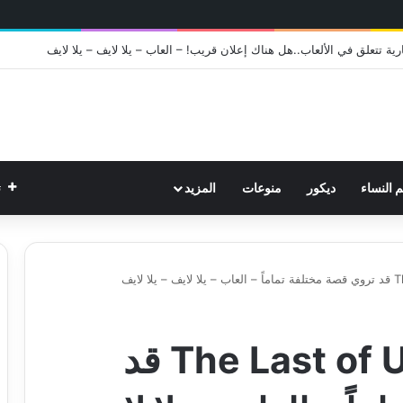
م النساء
ديكور
منوعات
المزيد
ت
تروي بيكر: لعبة The Last of Us 3 قد