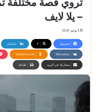
تروي قصة مختلفة تمام
– يلا لايف
5 يوليو، 2026
فيسبوك
‫X
لينكدإن
Odnoklassniki
مشاركة عبر البريد
طباعة