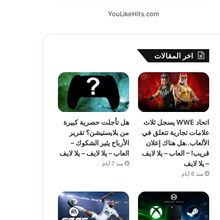
YouLikeHits.com
اخر المقالات
اتحاد WWE يسجل ثلاث
هل تأجلت حصرية كبيرة
علامات تجارية تتعلق في
من بلايستيشن؟ تقرير
الألعاب..هل هناك إعلان
الأرباح يثير الشكوك –
قريب! – العاب – يلا لايف
العاب – يلا لايف – يلا لايف
– يلا لايف
منذ 7 أيام
منذ 6 أيام