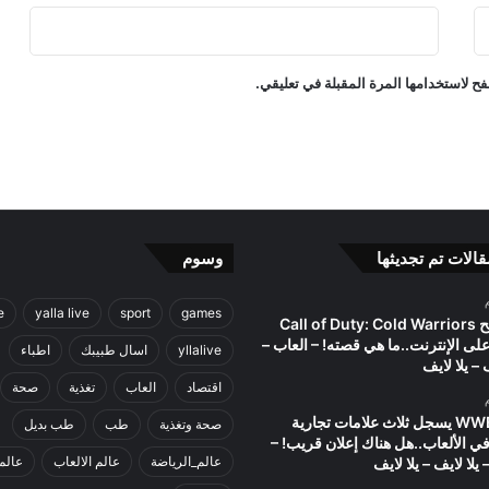
t
i
o
ح لاستخدامها المرة المقبلة في تعليقي.
n
ا
ل
أ
خ
ي
ر
ة
قالات تم تجديثها
وسوم
–
ا
e
yalla live
sport
games
ل
مصطلح Call of Duty: Cold Warriors
ع
على الإنترنت..ما هي قصته! – العاب –
yllalive
اسال طبيبك
اطباء
ا
ف – يلا لايف
ب
اقتصاد
العاب
تغذية
صحة
–
اتحاد WWE يسجل ثلاث علامات تجارية
صحة وتغذية
طب
طب بديل
ي
في الألعاب..هل هناك إعلان قريب! –
ل
عالم_الرياضة
عالم الالعاب
عالم
 يلا لايف – يلا لايف
ا