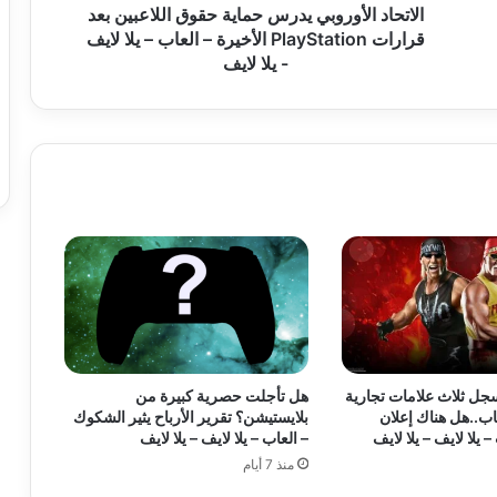
أ
الاتحاد الأوروبي يدرس حماية حقوق اللاعبين بعد
و
قرارات PlayStation الأخيرة – العاب – يلا لايف
ر
- يلا لايف
و
ب
ي
ي
د
ر
س
ح
م
ا
ي
ة
ح
ق
اد WWE يسجل ثلاث علامات تجارية
هل تأجلت حصرية كبيرة من
و
اب..هل هناك إعلان
بلايستيشن؟ تقرير الأرباح يثير الشكوك
ق
 يلا لايف – يلا لايف
– العاب – يلا لايف – يلا لايف
ا
منذ 7 أيام
ل