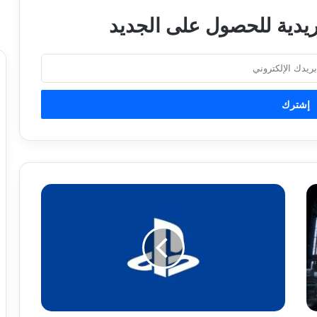
ريدية للحصول على الجديد
ا
ل
ا
ت
ح
ا
د
ا
ل