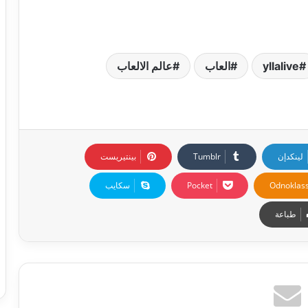
yllalive
العاب
عالم الالعاب
لينكدإن
بينتيريست
Odnoklass
‫Pocket
سكايب
طباعة