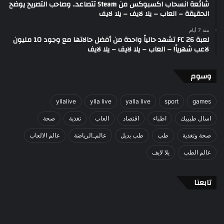
شائعة انسحاب اكسبوكس من Steam تتصاعد.. وصاحب التصريح يوضح
الحقيقة – العاب – يلا لايف – يلا لايف
منذ 7 أيام
لعبة FC 26 تشهد حالياً واحدة من أفضل حالاتها مع وجود 10 مليون
لاعب شهرياً! – العاب – يلا لايف – يلا لايف
وسوم
yllalive
ylla live
yalla live
sport
games
اسال طبيبك
اطباء
اقتصاد
العاب
تغذية
صحة
صحة وتغذية
طب
طب بديل
عالم_الرياضة
عالم الالعاب
عالم الطب
يلا لايف
تابعنا