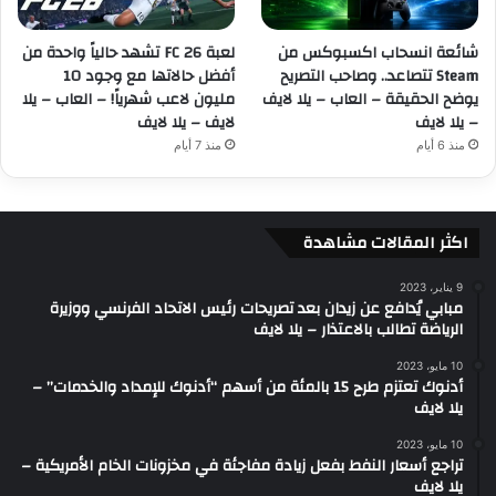
شائعة انسحاب اكسبوكس من
لعبة FC 26 تشهد حالياً واحدة من
Steam تتصاعد.. وصاحب التصريح
أفضل حالاتها مع وجود 10
يوضح الحقيقة – العاب – يلا لايف
مليون لاعب شهرياً! – العاب – يلا
– يلا لايف
لايف – يلا لايف
منذ 6 أيام
منذ 7 أيام
اكثر المقالات مشاهدة
9 يناير، 2023
مبابي يُدافع عن زيدان بعد تصريحات رئيس الاتحاد الفرنسي ووزيرة
الرياضة تطالب بالاعتذار – يلا لايف
10 مايو، 2023
أدنوك تعتزم طرح 15 بالمئة من أسهم “أدنوك للإمداد والخدمات” –
يلا لايف
10 مايو، 2023
تراجع أسعار النفط بفعل زيادة مفاجئة في مخزونات الخام الأمريكية –
يلا لايف