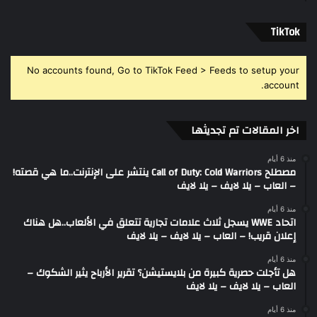
‫TikTok
No accounts found, Go to TikTok Feed > Feeds to setup your
account.
اخر المقالات تم تجديثها
منذ 6 أيام
مصطلح Call of Duty: Cold Warriors ينتشر على الإنترنت..ما هي قصته!
– العاب – يلا لايف – يلا لايف
منذ 6 أيام
اتحاد WWE يسجل ثلاث علامات تجارية تتعلق في الألعاب..هل هناك
إعلان قريب! – العاب – يلا لايف – يلا لايف
منذ 6 أيام
هل تأجلت حصرية كبيرة من بلايستيشن؟ تقرير الأرباح يثير الشكوك –
العاب – يلا لايف – يلا لايف
منذ 6 أيام