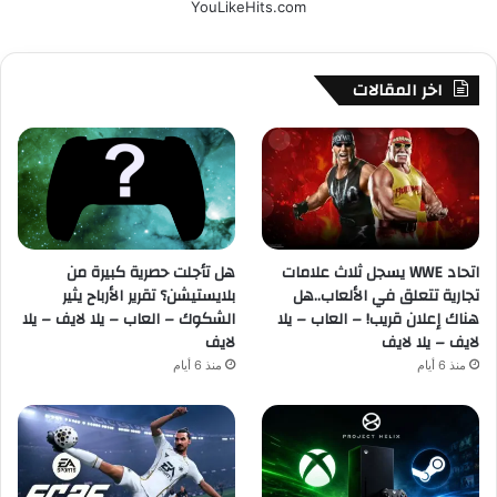
YouLikeHits.com
اخر المقالات
اتحاد WWE يسجل ثلاث علامات
هل تأجلت حصرية كبيرة من
تجارية تتعلق في الألعاب..هل
بلايستيشن؟ تقرير الأرباح يثير
هناك إعلان قريب! – العاب – يلا
الشكوك – العاب – يلا لايف – يلا
لايف – يلا لايف
لايف
منذ 6 أيام
منذ 6 أيام