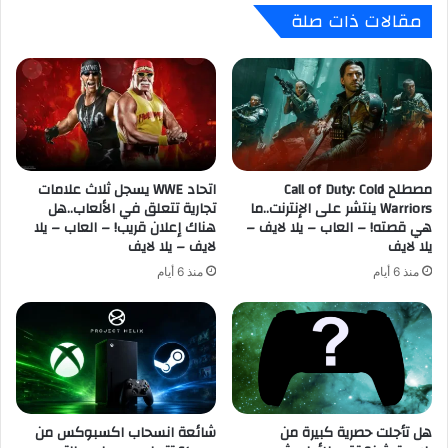
مقالات ذات صلة
b
ل
o
ز
x
م
G
ن
a
ي
m
ل
e
إ
P
ط
a
مصطلح Call of Duty: Cold
اتحاد WWE يسجل ثلاث علامات
ل
Warriors ينتشر على الإنترنت..ما
تجارية تتعلق في الألعاب..هل
s
ا
هي قصته! – العاب – يلا لايف –
هناك إعلان قريب! – العاب – يلا
s
ق
يلا لايف
لايف – يلا لايف
ل
ل
ش
ع
منذ 6 أيام
منذ 6 أيام
ه
ب
ر
ة
م
B
ا
a
ي
t
و
t
2
l
هل تأجلت حصرية كبيرة من
شائعة انسحاب اكسبوكس من
0
e