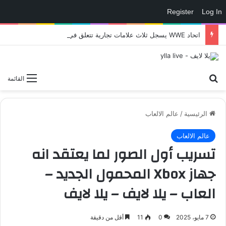
Register
Log In
اتحاد WWE يسجل ثلاث علامات تجارية تتعلق في الألعاب..هل هناك إعلان قريب! – العاب – يلا لايف – يلا لايف
بحث عن
القائمة
الرئيسية
/
عالم الالعاب
عالم الالعاب
تسريب أول الصور لما يعتقد انه
جهاز Xbox المحمول الجديد –
العاب – يلا لايف – يلا لايف
7 مايو، 2025
0
11
أقل من دقيقة