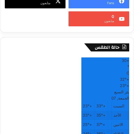
Fans
متابعون
0
متابعون
حالة الطقس
30
+
°
C
32°
+
23°
+
بئر السبع
الجمعة, 07
السبت
+
33°
+
23°
الأحد
+
35°
+
23°
الاثنين
+
37°
+
25°
الثلاثاء
+
36°
+
24°